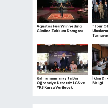
Ağustos Fuarı’nın Yedinci
“Tour O
Gününe Zakkum Damgası
Uluslarar
Turnuva
Kahramanmaraş'ta Bin
İklim Dir
Öğrenciye Ücretsiz LGS ve
Birliği
YKS Kursu Verilecek