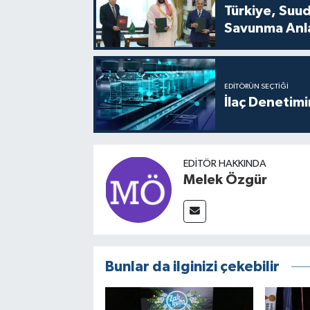
Türkiye, Suu
Savunma Anla
EDITÖRÜN SEÇTIĞI
İlaç Denetim
EDITÖR HAKKINDA
Melek Özgür
Bunlar da ilginizi çekebilir