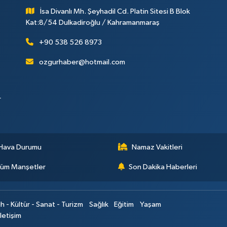
İsa Divanlı Mh. Şeyhadil Cd. Platin Sitesi B Blok
Kat:8/54 Dulkadiroğlu / Kahramanmaraş
+90 538 526 8973
ozgurhaber@hotmail.com
r
Hava Durumu
Namaz Vakitleri
üm Manşetler
Son Dakika Haberleri
ih - Kültür - Sanat - Turizm
Sağlık
Eğitim
Yaşam
İletişim