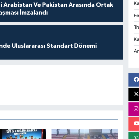
Ka
di Arabistan Ve Pakistan Arasında Ortak
şması İmzalandı
Fe
Tr
Ka
inde Uluslararası Standart Dönemi
An