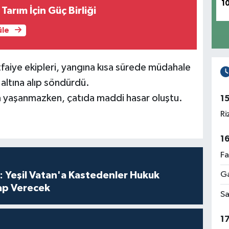
1
 Tarım İçin Güç Birliği
üle
tfaiye ekipleri, yangına kısa sürede müdahale
altına alıp söndürdü.
a yaşanmazken, çatıda maddi hasar oluştu.
1
Ri
1
Fa
Ga
: Yeşil Vatan'a Kastedenler Hukuk
p Verecek
Sa
1