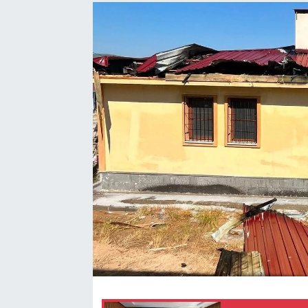
Sağlık
Spor
Tarih - Kültür - Sanat - Turizm
Yaşam