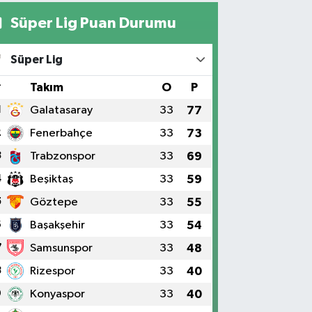
Süper Lig Puan Durumu
Süper Lig
#
Takım
O
P
1
Galatasaray
33
77
2
Fenerbahçe
33
73
3
Trabzonspor
33
69
4
Beşiktaş
33
59
5
Göztepe
33
55
6
Başakşehir
33
54
7
Samsunspor
33
48
8
Rizespor
33
40
9
Konyaspor
33
40