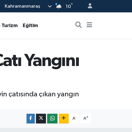
°
Kahramanmaraş
10
- Turizm
Eğitim
tı Yangını
in çatısında çıkan yangın
-
+
A
A