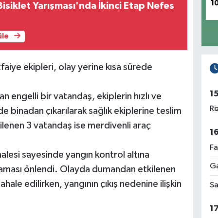
1
Bisiklet Yarışması'nda İkinci Etap Nefes
üle
faiye ekipleri, olay yerine kısa sürede
1
 engelli bir vatandaş, ekiplerin hızlı ve
Ri
de binadan çıkarılarak sağlık ekiplerine teslim
lenen 3 vatandaş ise merdivenli araç
1
Fa
alesi sayesinde yangın kontrol altına
Ga
sıçraması önlendi. Olayda dumandan etkilenen
ale edilirken, yangının çıkış nedenine ilişkin
Sa
1