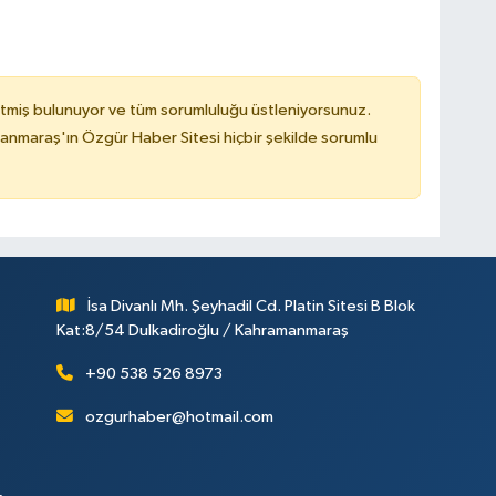
tmiş bulunuyor ve tüm sorumluluğu üstleniyorsunuz.
nmaraş'ın Özgür Haber Sitesi hiçbir şekilde sorumlu
İsa Divanlı Mh. Şeyhadil Cd. Platin Sitesi B Blok
Kat:8/54 Dulkadiroğlu / Kahramanmaraş
+90 538 526 8973
ozgurhaber@hotmail.com