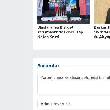
Uluslararası Bisiklet
Başkan 
Yarışması'nda İkinci Etap
Sivri’d
Nefes Kesti
Su Altyap
Yorumlar