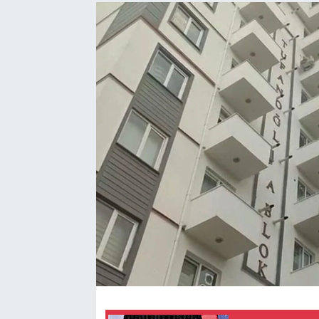
Sağlık
Spor
Tarih - Kültür - Sanat - Turizm
Yaşam