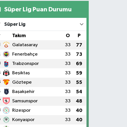
Süper Lig Puan Durumu
Süper Lig
#
Takım
O
P
1
Galatasaray
33
77
2
Fenerbahçe
33
73
3
Trabzonspor
33
69
4
Beşiktaş
33
59
5
Göztepe
33
55
6
Başakşehir
33
54
7
Samsunspor
33
48
8
Rizespor
33
40
9
Konyaspor
33
40