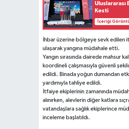
Uluslararası 
Kesti
İçeriği Görünt
İhbar üzerine bölgeye sevk edilen it
ulaşarak yangına müdahale etti.
Yangın sırasında dairede mahsur kalan
koordineli çalışmasıyla güvenli şekil
edildi. Binada yoğun dumandan etki
yardımıyla tahliye edildi.
İtfaiye ekiplerinin zamanında müdah
alınırken, alevlerin diğer katlara 
vatandaşlara sağlık ekiplerince müdah
inceleme başlatıldı.