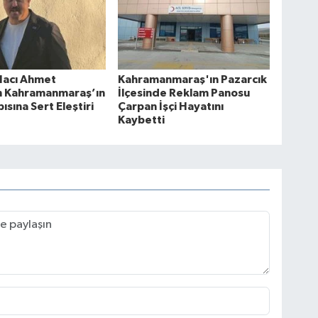
Hacı Ahmet
Kahramanmaraş'ın Pazarcık
en Kahramanmaraş’ın
İlçesinde Reklam Panosu
ısına Sert Eleştiri
Çarpan İşçi Hayatını
Kaybetti