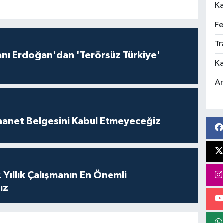
Ka
Fe
Tr
ı Erdoğan'dan 'Terörsüz Türkiye'
Ka
An
İhanet Belgesini Kabul Etmeyeceğiz
 Yıllık Çalışmanın En Önemli
ız