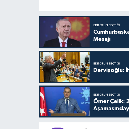
EDITÖRÜN SEÇTIĞI
Cumhurbaşkan
Mesajı
EDITÖRÜN SEÇTIĞI
Dervişoğlu: 
EDITÖRÜN SEÇTIĞI
Ömer Çelik: 2
Aşamasınday