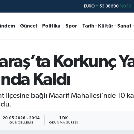
EURO
53,38690
%0.19
STERLİN
61,60380
%0.18
ündem
Güncel
Politika
Spor
Tarih - Kültür - Sanat 
G.ALTIN
6862,09000
%0.19
BİST100
14.598,00
%0
BITCOIN
79.591,74
%-1.82
aş’ta Korkunç Yan
DOLAR
45,43620
%0.02
ında Kaldı
ilçesine bağlı Maarif Mahallesi’nde 10 kat
ldu.
20.05.2026 - 20:14
1 DK
GÜNCELLEME
OKUNMA SÜRESI