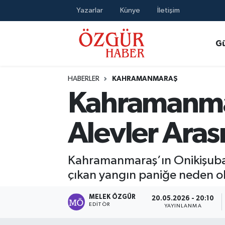
Yazarlar
Künye
İletişim
Alısveriş
MODA - GÜZELLİK
Nöbetçi Eczaneler
G
Bilim / Teknoloji
Hava Durumu
HABERLER
KAHRAMANMARAŞ
Eğitim
Namaz Vakitleri
Kahramanmar
Ekonomi
Trafik Durumu
Alevler Aras
Güncel
Süper Lig Puan Durumu ve Fikstür
Kahramanmaraş’ın Onikişubat 
Gündem
Tüm Manşetler
çıkan yangın paniğe neden o
Magazin
Son Dakika Haberleri
MELEK ÖZGÜR
20.05.2026 - 20:10
EDITÖR
YAYINLANMA
Politika
Haber Arşivi