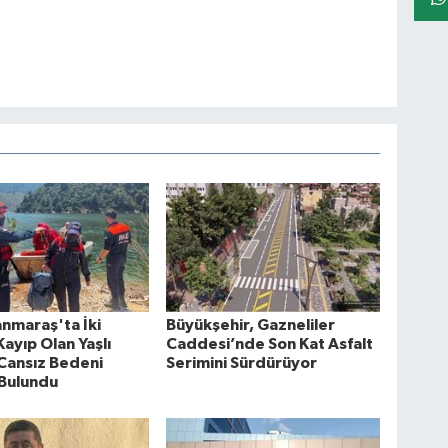
nmaraş'ta İki
Büyükşehir, Gazneliler
ayıp Olan Yaşlı
Caddesi’nde Son Kat Asfalt
Cansız Bedeni
Serimini Sürdürüyor
 Bulundu