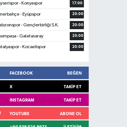
yserispor - Konyaspor
17:00
nerbahçe - Eyüpspor
20:00
abzonspor - Gençlerbirliği S.K.
20:00
sımpaşa - Galatasaray
20:00
talyaspor - Kocaelispor
20:00
FACEBOOK
BEĞEN
X
TAKIP ET
INSTAGRAM
TAKIP ET
YOUTUBE
ABONE OL