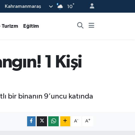
°
Kahramanmaraş
10
- Turizm
Eğitim
gın! 1 Kişi
lı bir binanın 9’uncu katında
-
+
A
A