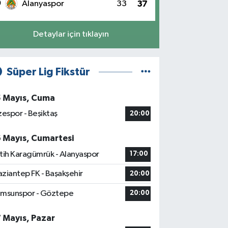
0
Alanyaspor
33
37
Detaylar için tıklayın
Süper Lig Fikstür
5 Mayıs, Cuma
zespor - Beşiktaş
20:00
6 Mayıs, Cumartesi
tih Karagümrük - Alanyaspor
17:00
ziantep FK - Başakşehir
20:00
msunspor - Göztepe
20:00
7 Mayıs, Pazar