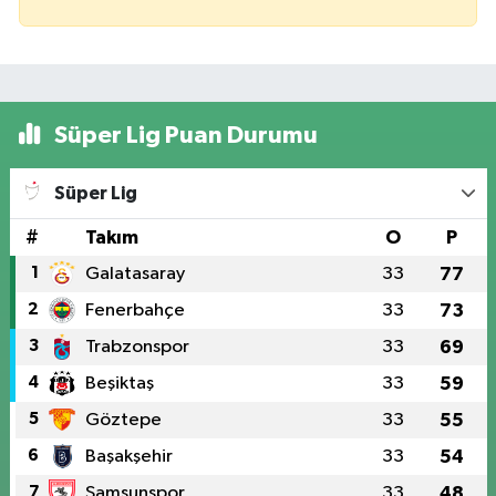
Süper Lig Puan Durumu
Süper Lig
#
Takım
O
P
1
Galatasaray
33
77
2
Fenerbahçe
33
73
3
Trabzonspor
33
69
4
Beşiktaş
33
59
5
Göztepe
33
55
6
Başakşehir
33
54
7
Samsunspor
33
48