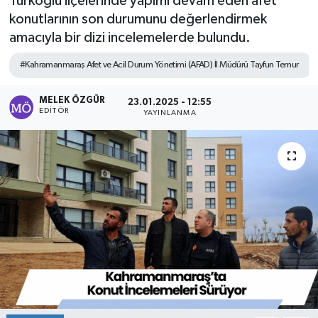
Türkoğlu ilçelerinde yapımı devam eden afet
konutlarının son durumunu değerlendirmek
Sağlık
amacıyla bir dizi incelemelerde bulundu.
Spor
#Kahramanmaraş Afet ve Acil Durum Yönetimi (AFAD) İl Müdürü Tayfun Temur
Tarih - Kültür - Sanat - Turizm
MELEK ÖZGÜR
23.01.2025 - 12:55
EDITÖR
YAYINLANMA
Yaşam