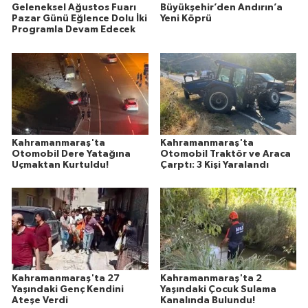
Geleneksel Ağustos Fuarı
Büyükşehir’den Andırın’a
Pazar Günü Eğlence Dolu İki
Yeni Köprü
Programla Devam Edecek
Kahramanmaraş'ta
Kahramanmaraş'ta
Otomobil Dere Yatağına
Otomobil Traktör ve Araca
Uçmaktan Kurtuldu!
Çarptı: 3 Kişi Yaralandı
Kahramanmaraş'ta 27
Kahramanmaraş'ta 2
Yaşındaki Genç Kendini
Yaşındaki Çocuk Sulama
Ateşe Verdi
Kanalında Bulundu!