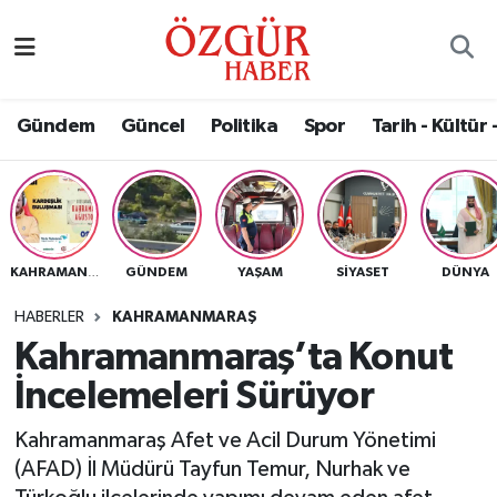
Alısveriş
MODA - GÜZELLİK
Nöbetçi Eczaneler
Gündem
Güncel
Politika
Spor
Tarih - Kültür 
Bilim / Teknoloji
Hava Durumu
Eğitim
Namaz Vakitleri
Ekonomi
Trafik Durumu
GÜNDEM
YAŞAM
SIYASET
DÜNYA
KAHRAMANMARAŞ
Güncel
Süper Lig Puan Durumu ve Fikstür
HABERLER
KAHRAMANMARAŞ
Kahramanmaraş’ta Konut
Gündem
Tüm Manşetler
İncelemeleri Sürüyor
Magazin
Son Dakika Haberleri
Kahramanmaraş Afet ve Acil Durum Yönetimi
(AFAD) İl Müdürü Tayfun Temur, Nurhak ve
Politika
Haber Arşivi