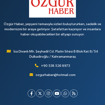
Özgür Haber, yepyeni temasıyla sizleri buluştururken, sadelik ve
modernizmi bir araya getiriyor. Şatafattan kaçınıyor ve insanlara
haber okuyabilecekleri bir altyapı sunuyor.
İsa Divanlı Mh. Şeyhadil Cd. Platin Sitesi B Blok Kat:8/54
Dulkadiroğlu / Kahramanmaraş
+90 538 526 8973
ozgurhaber@hotmail.com