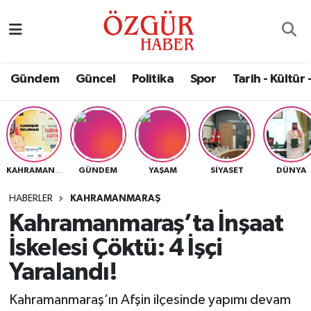
Alısveriş
MODA - GÜZELLİK
Nöbetçi Eczaneler
Gündem
Güncel
Politika
Spor
Tarih - Kültür 
Bilim / Teknoloji
Hava Durumu
Eğitim
Namaz Vakitleri
Ekonomi
Trafik Durumu
GÜNDEM
YAŞAM
SIYASET
DÜNYA
KAHRAMANMARAŞ
Güncel
Süper Lig Puan Durumu ve Fikstür
HABERLER
KAHRAMANMARAŞ
Kahramanmaraş’ta İnşaat
Gündem
Tüm Manşetler
İskelesi Çöktü: 4 İşçi
Magazin
Son Dakika Haberleri
Yaralandı!
Kahramanmaraş’ın Afşin ilçesinde yapımı devam
Politika
Haber Arşivi