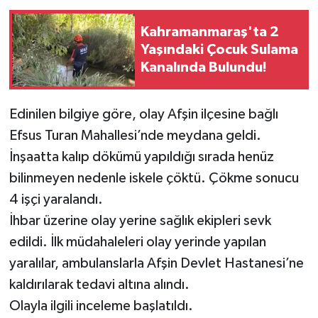
Kahramanmaraş'ta 2
Yaşındaki Çocuk Sulama
Kanalında Bulundu!
Edinilen bilgiye göre, olay Afşin ilçesine bağlı
Efsus Turan Mahallesi’nde meydana geldi.
İnşaatta kalıp dökümü yapıldığı sırada henüz
bilinmeyen nedenle iskele çöktü. Çökme sonucu
4 işçi yaralandı.
İhbar üzerine olay yerine sağlık ekipleri sevk
edildi. İlk müdahaleleri olay yerinde yapılan
yaralılar, ambulanslarla Afşin Devlet Hastanesi’ne
kaldırılarak tedavi altına alındı.
Olayla ilgili inceleme başlatıldı.