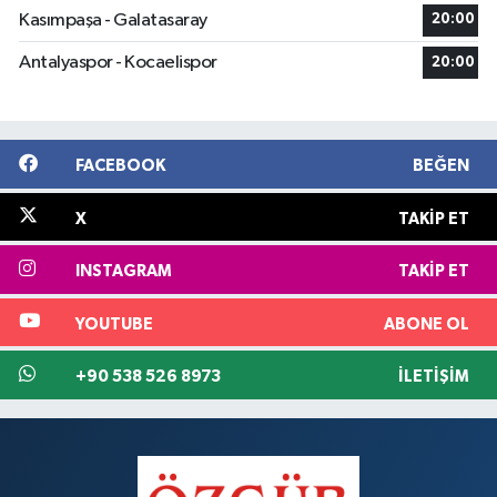
Kasımpaşa - Galatasaray
20:00
Antalyaspor - Kocaelispor
20:00
FACEBOOK
BEĞEN
X
TAKIP ET
INSTAGRAM
TAKIP ET
YOUTUBE
ABONE OL
+90 538 526 8973
İLETIŞIM