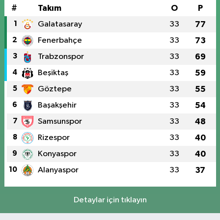
#
Takım
O
P
1
Galatasaray
33
77
2
Fenerbahçe
33
73
3
Trabzonspor
33
69
4
Beşiktaş
33
59
5
Göztepe
33
55
6
Başakşehir
33
54
7
Samsunspor
33
48
8
Rizespor
33
40
9
Konyaspor
33
40
10
Alanyaspor
33
37
Detaylar için tıklayın