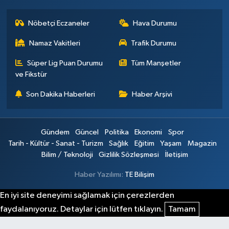
Nöbetçi Eczaneler
Hava Durumu
Namaz Vakitleri
Trafik Durumu
Süper Lig Puan Durumu
Tüm Manşetler
ve Fikstür
Son Dakika Haberleri
Haber Arşivi
Gündem
Güncel
Politika
Ekonomi
Spor
Tarih - Kültür - Sanat - Turizm
Sağlık
Eğitim
Yaşam
Magazin
Bilim / Teknoloji
Gizlilik Sözleşmesi
İletişim
Haber Yazılımı:
TE Bilişim
En iyi site deneyimi sağlamak için çerezlerden
faydalanıyoruz. Detaylar için lütfen tıklayın.
Tamam