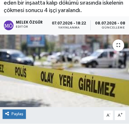
eden bir inşaatta kalıp dökümü sırasında iskelenin
çökmesi sonucu 4 işçi yaralandı.
Sağlık
MELEK ÖZGÜR
07.07.2026 - 18:22
08.07.2026 - 08:
Spor
EDITÖR
YAYINLANMA
GÜNCELLEME
Tarih - Kültür - Sanat - Turizm
Yaşam
Paylaş
-
+
A
A