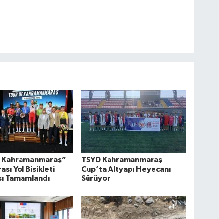
f Kahramanmaraş”
TSYD Kahramanmaraş
ası Yol Bisikleti
Cup’ta Altyapı Heyecanı
sı Tamamlandı
Sürüyor