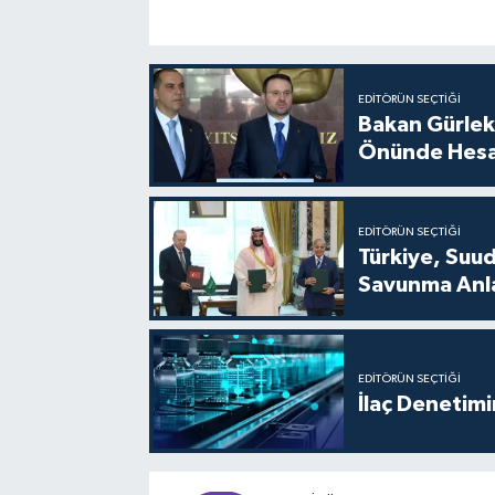
EDITÖRÜN SEÇTIĞI
Bakan Gürlek
Önünde Hesa
EDITÖRÜN SEÇTIĞI
Türkiye, Suu
Savunma Anla
EDITÖRÜN SEÇTIĞI
İlaç Denetim