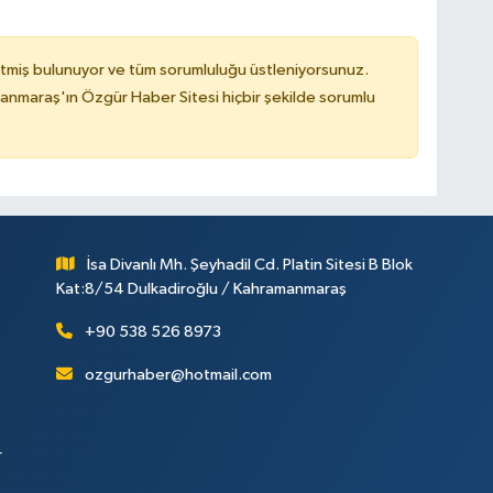
tmiş bulunuyor ve tüm sorumluluğu üstleniyorsunuz.
nmaraş'ın Özgür Haber Sitesi hiçbir şekilde sorumlu
İsa Divanlı Mh. Şeyhadil Cd. Platin Sitesi B Blok
Kat:8/54 Dulkadiroğlu / Kahramanmaraş
+90 538 526 8973
ozgurhaber@hotmail.com
r