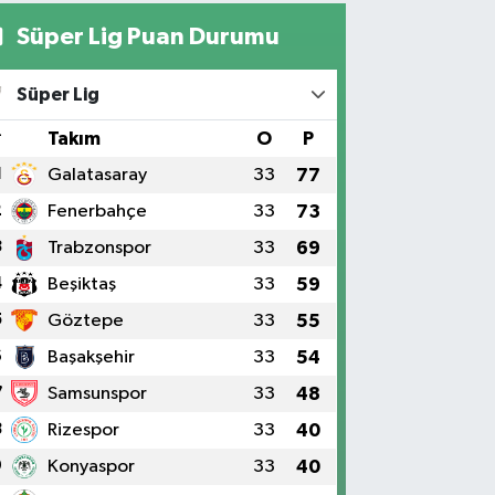
Süper Lig Puan Durumu
Süper Lig
#
Takım
O
P
1
Galatasaray
33
77
2
Fenerbahçe
33
73
3
Trabzonspor
33
69
4
Beşiktaş
33
59
5
Göztepe
33
55
6
Başakşehir
33
54
7
Samsunspor
33
48
8
Rizespor
33
40
9
Konyaspor
33
40