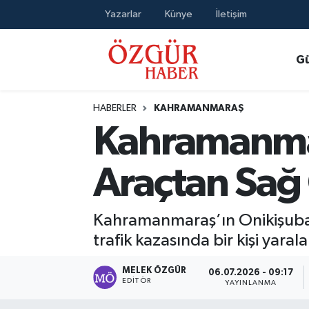
Yazarlar
Künye
İletişim
Alısveriş
MODA - GÜZELLİK
Nöbetçi Eczaneler
G
Bilim / Teknoloji
Hava Durumu
HABERLER
KAHRAMANMARAŞ
Eğitim
Namaz Vakitleri
Kahramanma
Ekonomi
Trafik Durumu
Araçtan Sağ 
Güncel
Süper Lig Puan Durumu ve Fikstür
Kahramanmaraş’ın Onikişubat 
Gündem
Tüm Manşetler
trafik kazasında bir kişi yaral
Magazin
Son Dakika Haberleri
MELEK ÖZGÜR
06.07.2026 - 09:17
EDITÖR
YAYINLANMA
Politika
Haber Arşivi