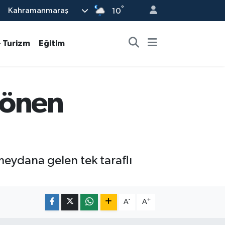
°
Kahramanmaraş
10
- Turizm
Eğitim
Dönen
eydana gelen tek taraflı
-
+
A
A