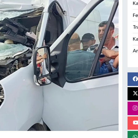
Ka
Fe
Tr
Ka
An