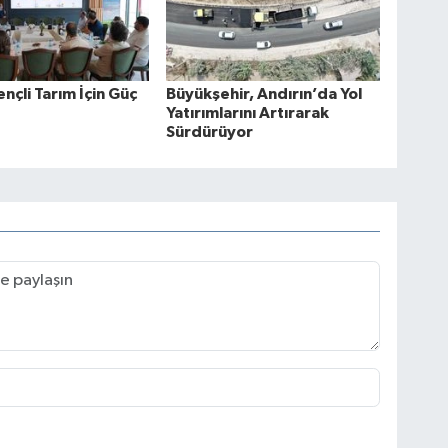
ençli Tarım İçin Güç
Büyükşehir, Andırın’da Yol
Yatırımlarını Artırarak
Sürdürüyor