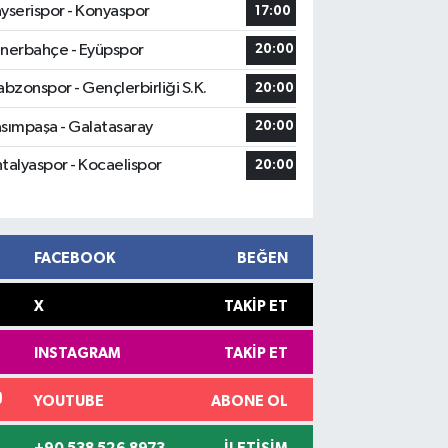
yserispor - Konyaspor
17:00
nerbahçe - Eyüpspor
20:00
abzonspor - Gençlerbirliği S.K.
20:00
sımpaşa - Galatasaray
20:00
talyaspor - Kocaelispor
20:00
FACEBOOK
BEĞEN
X
TAKIP ET
INSTAGRAM
TAKIP ET
YOUTUBE
ABONE OL