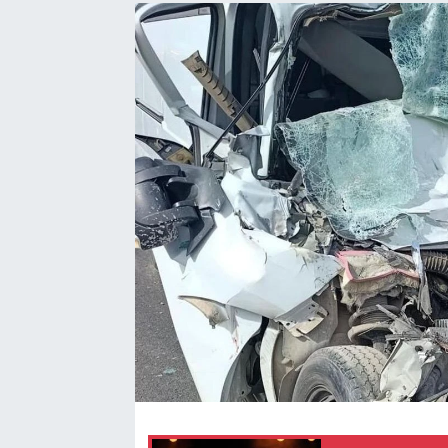
Sağlık
Spor
Tarih - Kültür - Sanat - Turizm
Yaşam