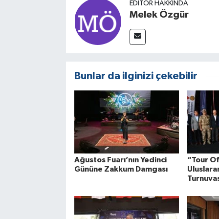
EDITÖR HAKKINDA
Melek Özgür
Bunlar da ilginizi çekebilir
Ağustos Fuarı’nın Yedinci
“Tour O
Gününe Zakkum Damgası
Uluslarar
Turnuva