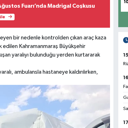
1
Ağustos Fuarı’nda Madrigal Coşkusu
üle
nmeyen bir nedenle kontrolden çıkan araç kaza
evk edilen Kahramanmaraş Büyükşehir
sıkışan yaralıyı bulunduğu yerden kurtararak
1
Ri
yaralı, ambulansla hastaneye kaldırılırken,
1
Fa
Ga
Sa
1