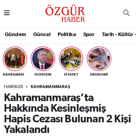
Alısveriş
MODA - GÜZELLİK
Nöbetçi Eczaneler
Gündem
Güncel
Politika
Spor
Tarih - Kültür 
Bilim / Teknoloji
Hava Durumu
Eğitim
Namaz Vakitleri
Ekonomi
Trafik Durumu
GÜNDEM
SIYASET
EKONOMI
KAHRAMANMARAŞ
Güncel
Süper Lig Puan Durumu ve Fikstür
HABERLER
KAHRAMANMARAŞ
Kahramanmaraş’ta
Gündem
Tüm Manşetler
Hakkında Kesinleşmiş
Magazin
Son Dakika Haberleri
Hapis Cezası Bulunan 2 Kişi
Yakalandı
Politika
Haber Arşivi