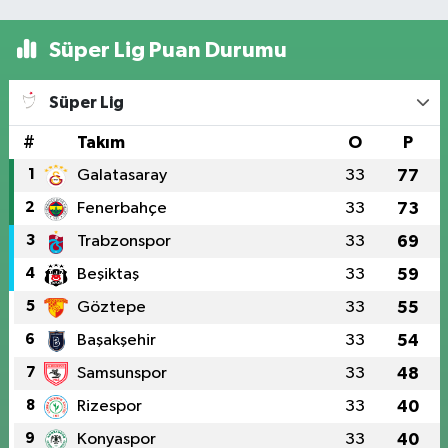
Süper Lig Puan Durumu
Süper Lig
#
Takım
O
P
1
Galatasaray
33
77
2
Fenerbahçe
33
73
3
Trabzonspor
33
69
4
Beşiktaş
33
59
5
Göztepe
33
55
6
Başakşehir
33
54
7
Samsunspor
33
48
8
Rizespor
33
40
9
Konyaspor
33
40