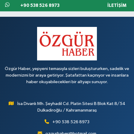
+90 538 526 8973
İLETIŞIM
Özgür Haber, yepyeni temasıyla sizleri buluştururken, sadelik ve
modernizmi bir araya getiriyor. Şatafattan kaçınıyor ve insanlara
haber okuyabilecekleri bir altyapı sunuyor.
İsa Divanlı Mh. Şeyhadil Cd. Platin Sitesi B Blok Kat:8/54
Dulkadiroğlu / Kahramanmaraş
+90 538 526 8973
ozgurhaber@hotmail.com