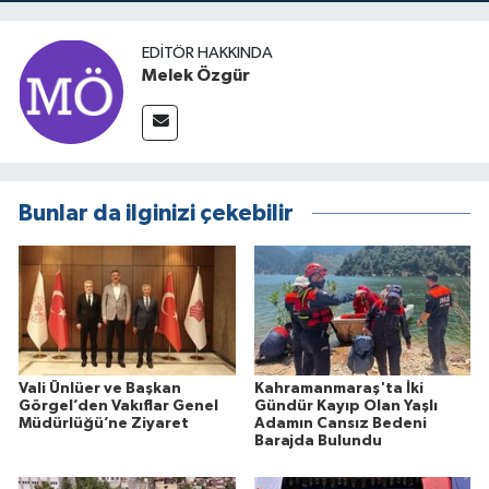
EDITÖR HAKKINDA
Melek Özgür
Bunlar da ilginizi çekebilir
Vali Ünlüer ve Başkan
Kahramanmaraş'ta İki
Görgel’den Vakıflar Genel
Gündür Kayıp Olan Yaşlı
Müdürlüğü’ne Ziyaret
Adamın Cansız Bedeni
Barajda Bulundu