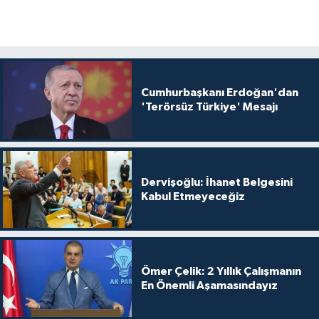
Cumhurbaşkanı Erdoğan'dan
'Terörsüz Türkiye' Mesajı
Dervişoğlu: İhanet Belgesini
Kabul Etmeyeceğiz
Ömer Çelik: 2 Yıllık Çalışmanın
En Önemli Aşamasındayız