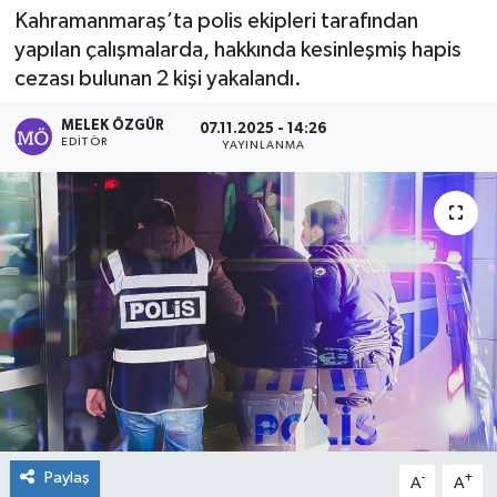
Kahramanmaraş’ta polis ekipleri tarafından
Sağlık
yapılan çalışmalarda, hakkında kesinleşmiş hapis
cezası bulunan 2 kişi yakalandı.
Spor
MELEK ÖZGÜR
07.11.2025 - 14:26
EDITÖR
YAYINLANMA
Tarih - Kültür - Sanat - Turizm
Yaşam
Paylaş
-
+
A
A