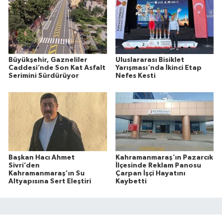
Büyükşehir, Gazneliler
Uluslararası Bisiklet
Caddesi’nde Son Kat Asfalt
Yarışması'nda İkinci Etap
Serimini Sürdürüyor
Nefes Kesti
Başkan Hacı Ahmet
Kahramanmaraş'ın Pazarcık
Sivri’den
İlçesinde Reklam Panosu
Kahramanmaraş’ın Su
Çarpan İşçi Hayatını
Altyapısına Sert Eleştiri
Kaybetti