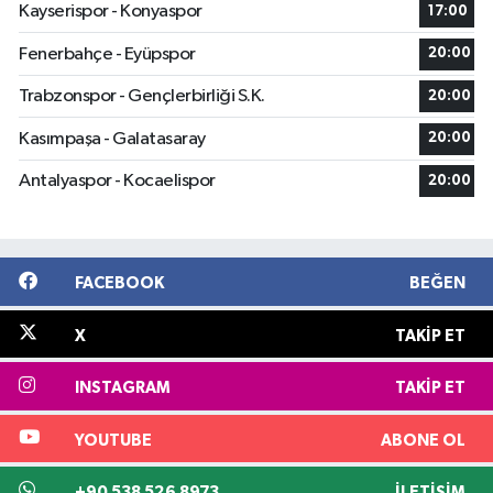
Kayserispor - Konyaspor
17:00
Fenerbahçe - Eyüpspor
20:00
Trabzonspor - Gençlerbirliği S.K.
20:00
Kasımpaşa - Galatasaray
20:00
Antalyaspor - Kocaelispor
20:00
FACEBOOK
BEĞEN
X
TAKIP ET
INSTAGRAM
TAKIP ET
YOUTUBE
ABONE OL
+90 538 526 8973
İLETIŞIM