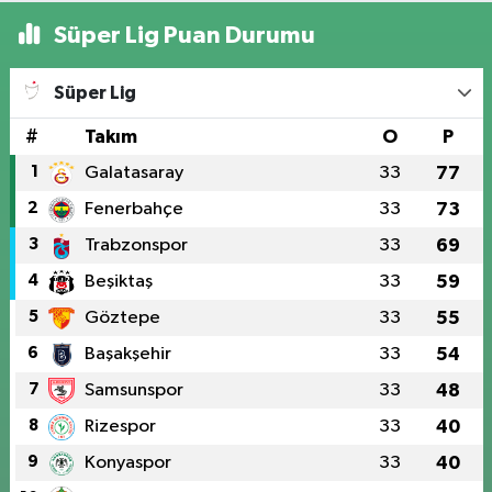
Süper Lig Puan Durumu
Süper Lig
#
Takım
O
P
1
Galatasaray
33
77
2
Fenerbahçe
33
73
3
Trabzonspor
33
69
4
Beşiktaş
33
59
5
Göztepe
33
55
6
Başakşehir
33
54
7
Samsunspor
33
48
8
Rizespor
33
40
9
Konyaspor
33
40