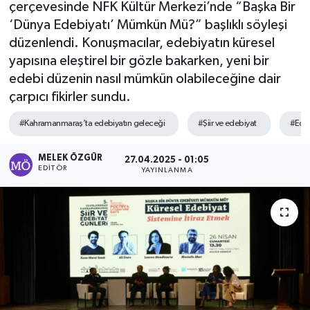
çerçevesinde NFK Kültür Merkezi’nde “Başka Bir
‘Dünya Edebiyatı’ Mümkün Mü?” başlıklı söyleşi
Sağlık
düzenlendi. Konuşmacılar, edebiyatın küresel
yapısına eleştirel bir gözle bakarken, yeni bir
Spor
edebi düzenin nasıl mümkün olabileceğine dair
Tarih - Kültür - Sanat - Turizm
çarpıcı fikirler sundu.
#Kahramanmaraş’ta edebiyatın geleceği
#Şiir ve edebiyat
#Edeb
Yaşam
MELEK ÖZGÜR
27.04.2025 - 01:05
EDITÖR
YAYINLANMA