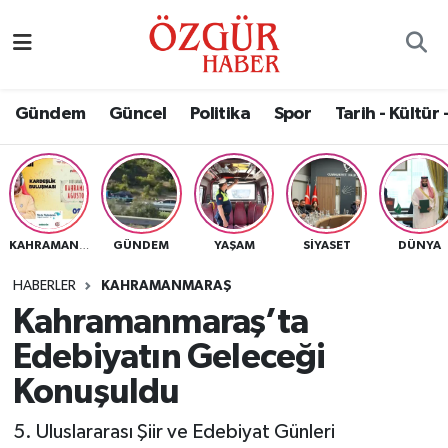
Alısveriş
MODA - GÜZELLİK
Nöbetçi Eczaneler
Gündem
Güncel
Politika
Spor
Tarih - Kültür 
Bilim / Teknoloji
Hava Durumu
Eğitim
Namaz Vakitleri
Ekonomi
Trafik Durumu
GÜNDEM
YAŞAM
SIYASET
DÜNYA
KAHRAMANMARAŞ
Güncel
Süper Lig Puan Durumu ve Fikstür
HABERLER
KAHRAMANMARAŞ
Kahramanmaraş’ta
Gündem
Tüm Manşetler
Edebiyatın Geleceği
Magazin
Son Dakika Haberleri
Konuşuldu
5. Uluslararası Şiir ve Edebiyat Günleri
Politika
Haber Arşivi