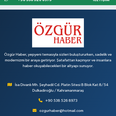
Özgür Haber, yepyeni temasıyla sizleri buluştururken, sadelik ve
modernizmi bir araya getiriyor. Şatafattan kaçınıyor ve insanlara
haber okuyabilecekleri bir altyapı sunuyor.
İsa Divanlı Mh. Şeyhadil Cd. Platin Sitesi B Blok Kat:8/54
Dulkadiroğlu / Kahramanmaraş
+90 538 526 8973
ozgurhaber@hotmail.com