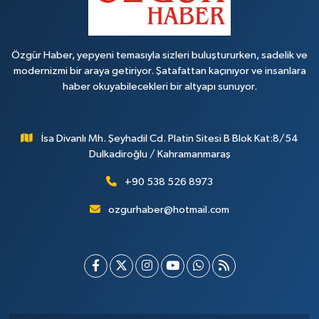
Özgür Haber, yepyeni temasıyla sizleri buluştururken, sadelik ve
modernizmi bir araya getiriyor. Şatafattan kaçınıyor ve insanlara
haber okuyabilecekleri bir altyapı sunuyor.
İsa Divanlı Mh. Şeyhadil Cd. Platin Sitesi B Blok Kat:8/54
Dulkadiroğlu / Kahramanmaraş
+90 538 526 8973
ozgurhaber@hotmail.com