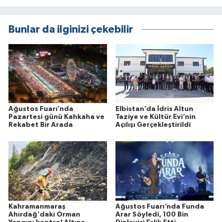
Bunlar da ilginizi çekebilir
Ağustos Fuarı’nda
Elbistan’da İdris Altun
Pazartesi günü Kahkaha ve
Taziye ve Kültür Evi’nin
Rekabet Bir Arada
Açılışı Gerçekleştirildi
Kahramanmaraş
Ağustos Fuarı’nda Funda
Ahırdağ'daki Orman
Arar Söyledi, 100 Bin