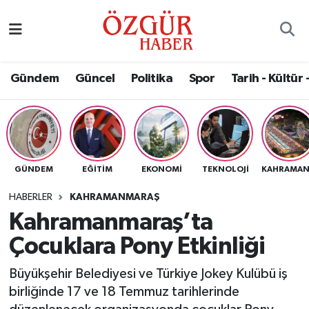
Alısveriş
MODA - GÜZELLİK
Nöbetçi Eczaneler
Gündem
Güncel
Politika
Spor
Tarih - Kültür 
Bilim / Teknoloji
Hava Durumu
Eğitim
Namaz Vakitleri
Ekonomi
Trafik Durumu
GÜNDEM
EĞITIM
EKONOMI
TEKNOLOJI
Güncel
Süper Lig Puan Durumu ve Fikstür
HABERLER
KAHRAMANMARAŞ
Kahramanmaraş’ta
Gündem
Tüm Manşetler
Çocuklara Pony Etkinliği
Magazin
Son Dakika Haberleri
Büyükşehir Belediyesi ve Türkiye Jokey Kulübü iş
birliğinde 17 ve 18 Temmuz tarihlerinde
Politika
Haber Arşivi