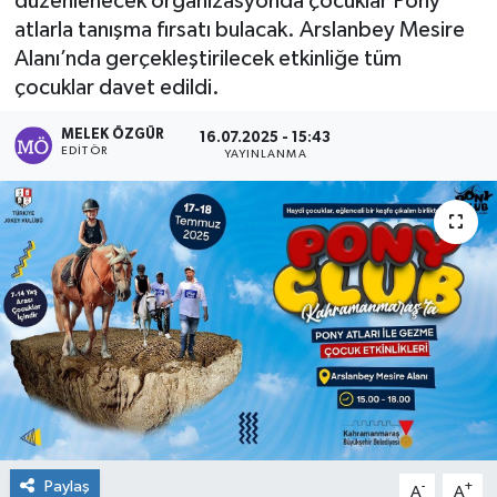
düzenlenecek organizasyonda çocuklar Pony
atlarla tanışma fırsatı bulacak. Arslanbey Mesire
Sağlık
Alanı’nda gerçekleştirilecek etkinliğe tüm
çocuklar davet edildi.
Spor
MELEK ÖZGÜR
16.07.2025 - 15:43
Tarih - Kültür - Sanat - Turizm
EDITÖR
YAYINLANMA
Yaşam
Paylaş
-
+
A
A