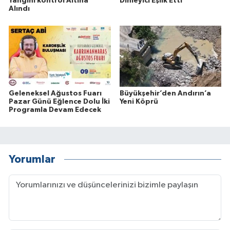
Yangını kontrol Altına
Dinleyici Eşlik Etti
Alındı
Geleneksel Ağustos Fuarı
Büyükşehir’den Andırın’a
Pazar Günü Eğlence Dolu İki
Yeni Köprü
Programla Devam Edecek
Yorumlar