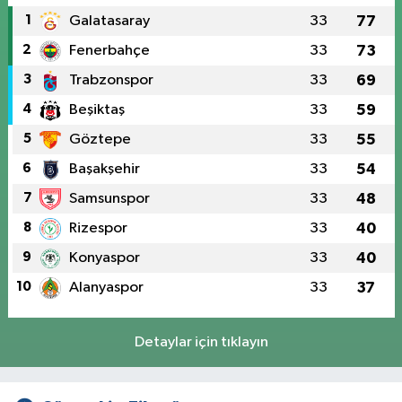
1
Galatasaray
33
77
2
Fenerbahçe
33
73
3
Trabzonspor
33
69
4
Beşiktaş
33
59
5
Göztepe
33
55
6
Başakşehir
33
54
7
Samsunspor
33
48
8
Rizespor
33
40
9
Konyaspor
33
40
10
Alanyaspor
33
37
Detaylar için tıklayın