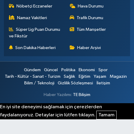
Nöbetçi Eczaneler
Hava Durumu
Namaz Vakitleri
Trafik Durumu
Süper Lig Puan Durumu
Tüm Manşetler
ve Fikstür
Son Dakika Haberleri
Haber Arşivi
Gündem
Güncel
Politika
Ekonomi
Spor
Tarih - Kültür - Sanat - Turizm
Sağlık
Eğitim
Yaşam
Magazin
Bilim / Teknoloji
Gizlilik Sözleşmesi
İletişim
Haber Yazılımı:
TE Bilişim
En iyi site deneyimi sağlamak için çerezlerden
faydalanıyoruz. Detaylar için lütfen tıklayın.
Tamam