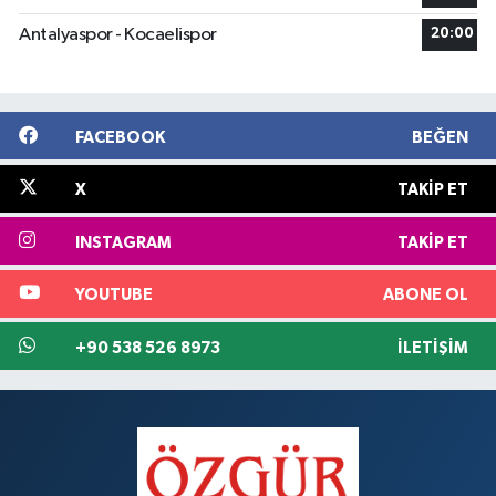
Antalyaspor - Kocaelispor
20:00
FACEBOOK
BEĞEN
X
TAKIP ET
INSTAGRAM
TAKIP ET
YOUTUBE
ABONE OL
+90 538 526 8973
İLETIŞIM