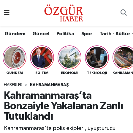
Alısveriş
MODA - GÜZELLİK
Nöbetçi Eczaneler
Gündem
Güncel
Politika
Spor
Tarih - Kültür 
Bilim / Teknoloji
Hava Durumu
Eğitim
Namaz Vakitleri
Ekonomi
Trafik Durumu
GÜNDEM
EĞITIM
EKONOMI
TEKNOLOJI
Güncel
Süper Lig Puan Durumu ve Fikstür
HABERLER
KAHRAMANMARAŞ
Kahramanmaraş’ta
Gündem
Tüm Manşetler
Bonzaiyle Yakalanan Zanlı
Magazin
Son Dakika Haberleri
Tutuklandı
Kahramanmaraş’ta polis ekipleri, uyuşturucu
Politika
Haber Arşivi