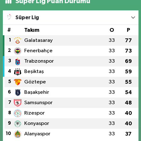
Süper Lig Puan Durumu
Süper Lig
#
Takım
O
P
1
Galatasaray
33
77
2
Fenerbahçe
33
73
3
Trabzonspor
33
69
4
Beşiktaş
33
59
5
Göztepe
33
55
6
Başakşehir
33
54
7
Samsunspor
33
48
8
Rizespor
33
40
9
Konyaspor
33
40
10
Alanyaspor
33
37