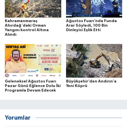
Kahramanmaraş
Ağustos Fuarı’nda Funda
Ahırdağ'daki Orman
Arar Söyledi, 100 Bin
Yangını kontrol Altına
Dinleyici Eşlik Etti
Alındı
Geleneksel Ağustos Fuarı
Büyükşehir’den Andırın’a
Pazar Günü Eğlence Dolu İki
Yeni Köprü
Programla Devam Edecek
Yorumlar