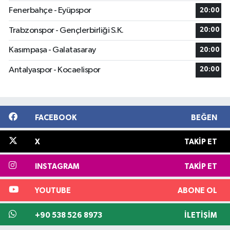
Fenerbahçe - Eyüpspor
20:00
Trabzonspor - Gençlerbirliği S.K.
20:00
Kasımpaşa - Galatasaray
20:00
Antalyaspor - Kocaelispor
20:00
FACEBOOK
BEĞEN
X
TAKIP ET
INSTAGRAM
TAKIP ET
YOUTUBE
ABONE OL
+90 538 526 8973
İLETIŞIM