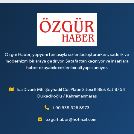
Özgür Haber, yepyeni temasıyla sizleri buluştururken, sadelik ve
modernizmi bir araya getiriyor. Şatafattan kaçınıyor ve insanlara
haber okuyabilecekleri bir altyapı sunuyor.
İsa Divanlı Mh. Şeyhadil Cd. Platin Sitesi B Blok Kat:8/54
Dulkadiroğlu / Kahramanmaraş
+90 538 526 8973
ozgurhaber@hotmail.com