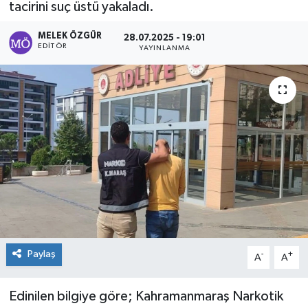
tacirini suç üstü yakaladı.
Sağlık
MELEK ÖZGÜR
28.07.2025 - 19:01
EDITÖR
YAYINLANMA
Spor
Tarih - Kültür - Sanat - Turizm
Yaşam
Paylaş
-
+
A
A
Edinilen bilgiye göre; Kahramanmaraş Narkotik