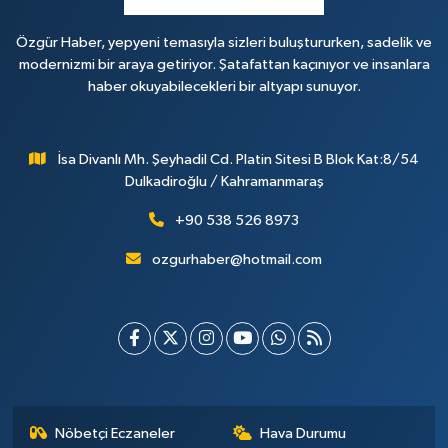
Özgür Haber, yepyeni temasıyla sizleri buluştururken, sadelik ve
modernizmi bir araya getiriyor. Şatafattan kaçınıyor ve insanlara
haber okuyabilecekleri bir altyapı sunuyor.
İsa Divanlı Mh. Şeyhadil Cd. Platin Sitesi B Blok Kat:8/54
Dulkadiroğlu / Kahramanmaraş
+90 538 526 8973
ozgurhaber@hotmail.com
Nöbetçi Eczaneler
Hava Durumu