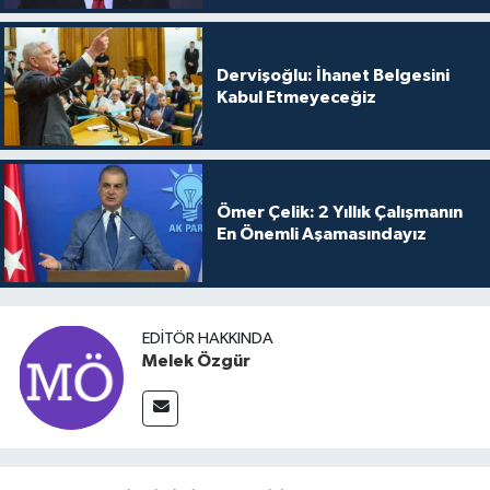
Dervişoğlu: İhanet Belgesini
Kabul Etmeyeceğiz
Ömer Çelik: 2 Yıllık Çalışmanın
En Önemli Aşamasındayız
EDITÖR HAKKINDA
Melek Özgür