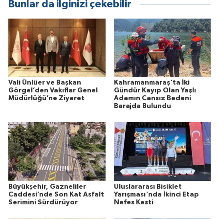
Bunlar da ilginizi çekebilir
Vali Ünlüer ve Başkan
Kahramanmaraş'ta İki
Görgel’den Vakıflar Genel
Gündür Kayıp Olan Yaşlı
Müdürlüğü’ne Ziyaret
Adamın Cansız Bedeni
Barajda Bulundu
Büyükşehir, Gazneliler
Uluslararası Bisiklet
Caddesi’nde Son Kat Asfalt
Yarışması'nda İkinci Etap
Serimini Sürdürüyor
Nefes Kesti