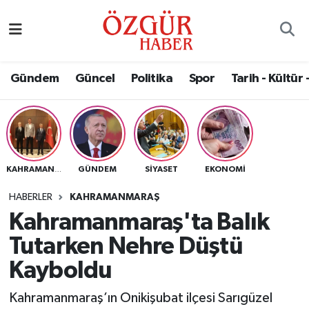
Alısveriş
MODA - GÜZELLİK
Nöbetçi Eczaneler
Gündem
Güncel
Politika
Spor
Tarih - Kültür 
Bilim / Teknoloji
Hava Durumu
Eğitim
Namaz Vakitleri
Ekonomi
Trafik Durumu
GÜNDEM
SIYASET
EKONOMI
KAHRAMANMARAŞ
Güncel
Süper Lig Puan Durumu ve Fikstür
HABERLER
KAHRAMANMARAŞ
Kahramanmaraş'ta Balık
Gündem
Tüm Manşetler
Tutarken Nehre Düştü
Magazin
Son Dakika Haberleri
Kayboldu
Kahramanmaraş’ın Onikişubat ilçesi Sarıgüzel
Politika
Haber Arşivi