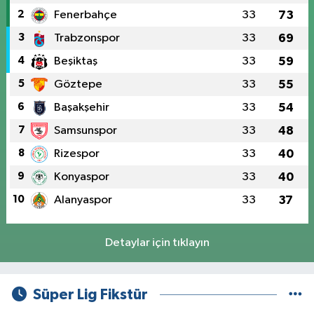
2
Fenerbahçe
33
73
3
Trabzonspor
33
69
4
Beşiktaş
33
59
5
Göztepe
33
55
6
Başakşehir
33
54
7
Samsunspor
33
48
8
Rizespor
33
40
9
Konyaspor
33
40
10
Alanyaspor
33
37
Detaylar için tıklayın
Süper Lig Fikstür