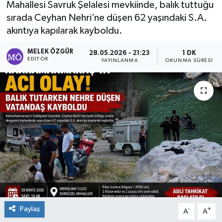
Mahallesi Savruk Şelalesi mevkiinde, balık tuttuğu
sırada Ceyhan Nehri’ne düşen 62 yaşındaki S.A.
Sağlık
akıntıya kapılarak kayboldu.
Spor
MELEK ÖZGÜR
28.05.2026 - 21:23
1 DK
EDITÖR
YAYINLANMA
OKUNMA SÜRESI
Tarih - Kültür - Sanat - Turizm
Yaşam
Paylaş
-
+
A
A