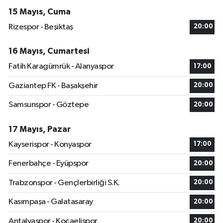
15 Mayıs, Cuma
Rizespor - Beşiktaş
20:00
16 Mayıs, Cumartesi
Fatih Karagümrük - Alanyaspor
17:00
Gaziantep FK - Başakşehir
20:00
Samsunspor - Göztepe
20:00
17 Mayıs, Pazar
Kayserispor - Konyaspor
17:00
Fenerbahçe - Eyüpspor
20:00
Trabzonspor - Gençlerbirliği S.K.
20:00
Kasımpaşa - Galatasaray
20:00
Antalyaspor - Kocaelispor
20:00