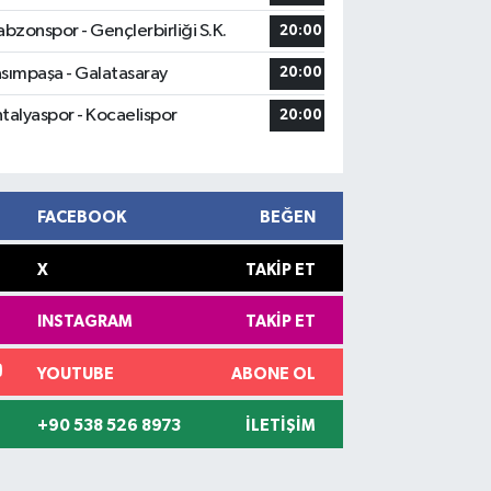
abzonspor - Gençlerbirliği S.K.
20:00
sımpaşa - Galatasaray
20:00
talyaspor - Kocaelispor
20:00
FACEBOOK
BEĞEN
X
TAKIP ET
INSTAGRAM
TAKIP ET
YOUTUBE
ABONE OL
+90 538 526 8973
İLETIŞIM