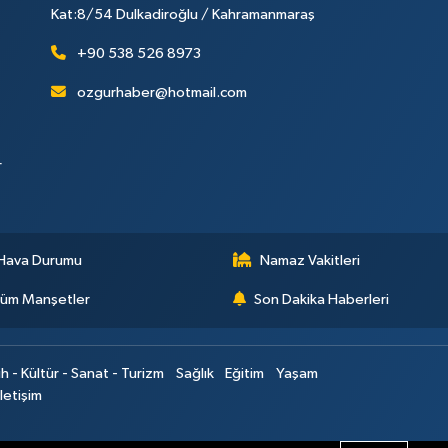
Kat:8/54 Dulkadiroğlu / Kahramanmaraş
+90 538 526 8973
ozgurhaber@hotmail.com
r
Hava Durumu
Namaz Vakitleri
üm Manşetler
Son Dakika Haberleri
ih - Kültür - Sanat - Turizm
Sağlık
Eğitim
Yaşam
İletişim