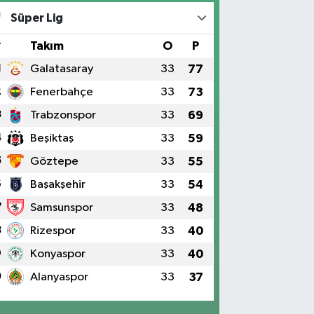
Süper Lig
#
Takım
O
P
1
Galatasaray
33
77
2
Fenerbahçe
33
73
3
Trabzonspor
33
69
4
Beşiktaş
33
59
5
Göztepe
33
55
6
Başakşehir
33
54
7
Samsunspor
33
48
8
Rizespor
33
40
9
Konyaspor
33
40
0
Alanyaspor
33
37