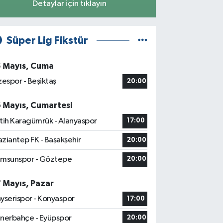
Detaylar için tıklayın
Süper Lig Fikstür
5 Mayıs, Cuma
zespor - Beşiktaş
20:00
6 Mayıs, Cumartesi
tih Karagümrük - Alanyaspor
17:00
ziantep FK - Başakşehir
20:00
msunspor - Göztepe
20:00
7 Mayıs, Pazar
yserispor - Konyaspor
17:00
nerbahçe - Eyüpspor
20:00