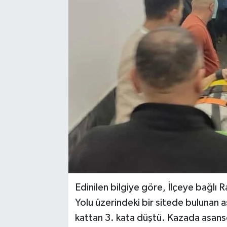
Sağlık
Spor
Tarih - Kültür - Sanat - Turizm
Yaşam
Edinilen bilgiye göre, İlçeye bağl
Yolu üzerindeki bir sitede bulunan 
kattan 3. kata düştü. Kazada asansör