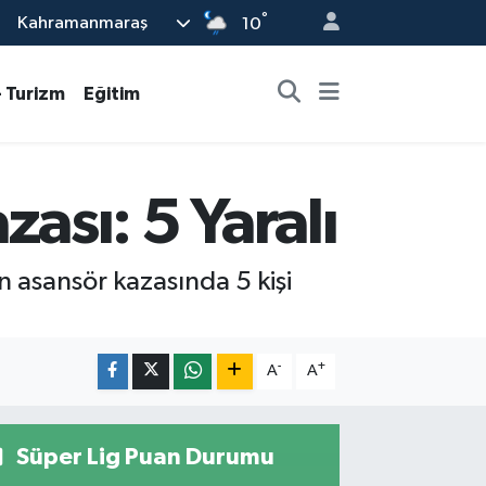
°
Kahramanmaraş
10
- Turizm
Eğitim
sı: 5 Yaralı
asansör kazasında 5 kişi
-
+
A
A
Süper Lig Puan Durumu