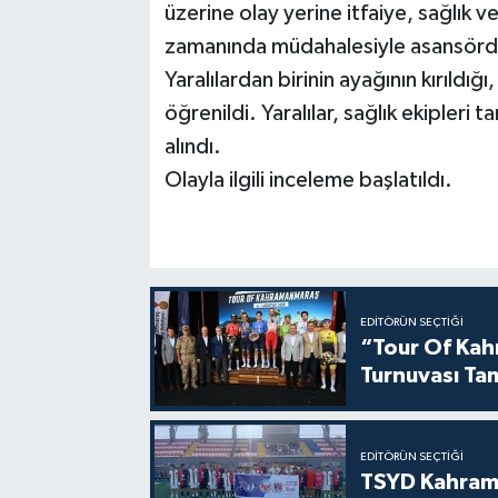
üzerine olay yerine itfaiye, sağlık ve 
zamanında müdahalesiyle asansörde 
Yaralılardan birinin ayağının kırıldığı
öğrenildi. Yaralılar, sağlık ekipleri 
alındı.
Olayla ilgili inceleme başlatıldı.
EDITÖRÜN SEÇTIĞI
“Tour Of Kahr
Turnuvası Ta
EDITÖRÜN SEÇTIĞI
TSYD Kahram