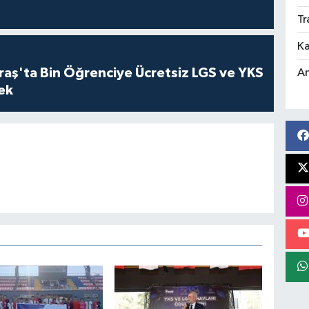
Tr
Ka
ş'ta Bin Öğrenciye Ücretsiz LGS ve YKS
An
cek