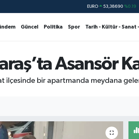
STERLİN
61,60380
%0.18
G.ALTIN
6862,09000
%0.19
ündem
Güncel
Politika
Spor
Tarih - Kültür - Sanat 
BİST100
14.598,00
%0
BITCOIN
79.591,74
%-1.82
DOLAR
45,43620
%0.02
aş’ta Asansör Kaza
 ilçesinde bir apartmanda meydana gelen 