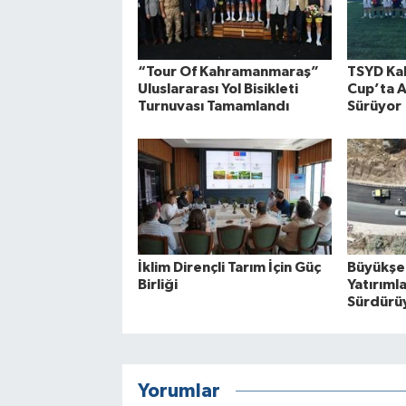
“Tour Of Kahramanmaraş”
TSYD Ka
Uluslararası Yol Bisikleti
Cup’ta A
Turnuvası Tamamlandı
Sürüyor
İklim Dirençli Tarım İçin Güç
Büyükşeh
Birliği
Yatırımla
Sürdürü
Yorumlar