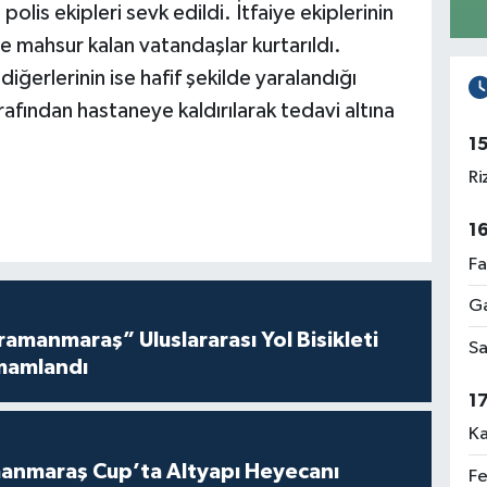
polis ekipleri sevk edildi. İtfaiye ekiplerinin
mahsur kalan vatandaşlar kurtarıldı.
, diğerlerinin ise hafif şekilde yaralandığı
tarafından hastaneye kaldırılarak tedavi altına
1
Ri
1
Fa
Ga
amanmaraş” Uluslararası Yol Bisikleti
Sa
mamlandı
1
Ka
anmaraş Cup’ta Altyapı Heyecanı
Fe