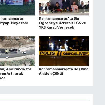
hramanmaraş
Kahramanmaraş'ta Bin
ltyapı Heyecanı
Öğrenciye Ücretsiz LGS ve
YKS Kursu Verilecek
ir, Andırın’da Yol
Kahramanmaraş'ta Boş Bina
rını Artırarak
Aniden Çöktü
yor