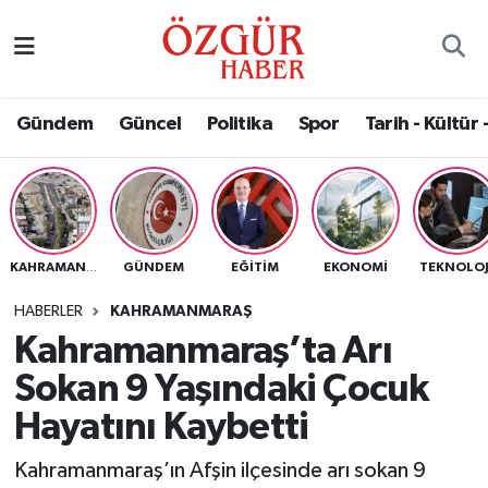
Alısveriş
MODA - GÜZELLİK
Nöbetçi Eczaneler
Gündem
Güncel
Politika
Spor
Tarih - Kültür 
Bilim / Teknoloji
Hava Durumu
Eğitim
Namaz Vakitleri
Ekonomi
Trafik Durumu
GÜNDEM
EĞITIM
EKONOMI
TEKNOLOJ
KAHRAMANMARAŞ
Güncel
Süper Lig Puan Durumu ve Fikstür
HABERLER
KAHRAMANMARAŞ
Kahramanmaraş’ta Arı
Gündem
Tüm Manşetler
Sokan 9 Yaşındaki Çocuk
Magazin
Son Dakika Haberleri
Hayatını Kaybetti
Kahramanmaraş’ın Afşin ilçesinde arı sokan 9
Politika
Haber Arşivi