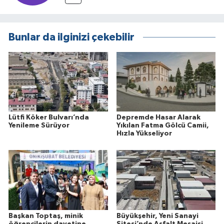
Bunlar da ilginizi çekebilir
Lütfi Köker Bulvarı’nda
Depremde Hasar Alarak
Yenileme Sürüyor
Yıkılan Fatma Gölcü Camii,
Hızla Yükseliyor
Başkan Toptaş, minik
Büyükşehir, Yeni Sanayi
öğrencilerin davetine
Sitesi’nde Asfalt Mesaisi