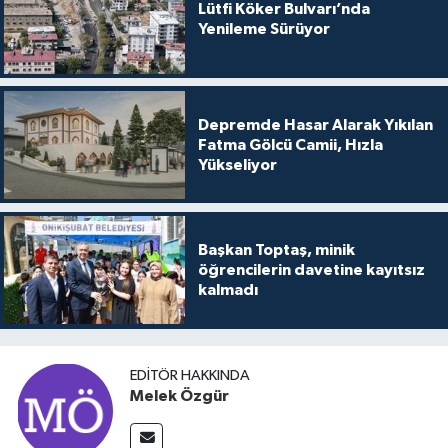
Lütfi Köker Bulvarı’nda
Yenileme Sürüyor
Depremde Hasar Alarak Yıkılan
Fatma Gölcü Camii, Hızla
Yükseliyor
Başkan Toptaş, minik
öğrencilerin davetine kayıtsız
kalmadı
EDITÖR HAKKINDA
Melek Özgür