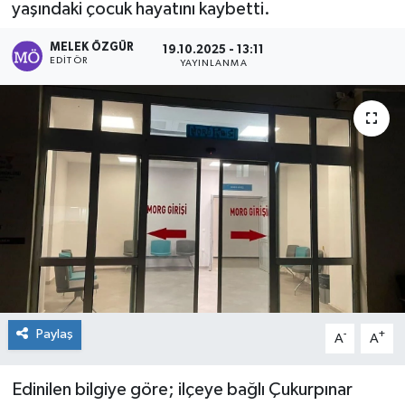
yaşındaki çocuk hayatını kaybetti.
Sağlık
MELEK ÖZGÜR
19.10.2025 - 13:11
EDITÖR
YAYINLANMA
Spor
Tarih - Kültür - Sanat - Turizm
Yaşam
Paylaş
-
+
A
A
Edinilen bilgiye göre; ilçeye bağlı Çukurpınar