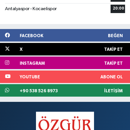
Antalyaspor - Kocaelispor
20:00
FACEBOOK
BEĞEN
X
TAKIP ET
INSTAGRAM
TAKIP ET
YOUTUBE
ABONE OL
+90 538 526 8973
İLETIŞIM