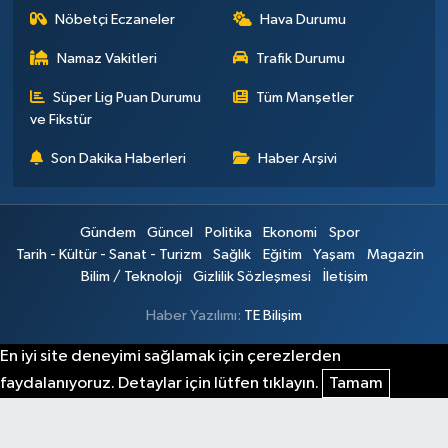
Nöbetçi Eczaneler
Hava Durumu
Namaz Vakitleri
Trafik Durumu
Süper Lig Puan Durumu
Tüm Manşetler
ve Fikstür
Son Dakika Haberleri
Haber Arşivi
Gündem
Güncel
Politika
Ekonomi
Spor
Tarih - Kültür - Sanat - Turizm
Sağlık
Eğitim
Yaşam
Magazin
Bilim / Teknoloji
Gizlilik Sözleşmesi
İletişim
Haber Yazılımı:
TE Bilişim
En iyi site deneyimi sağlamak için çerezlerden
faydalanıyoruz. Detaylar için lütfen tıklayın.
Tamam