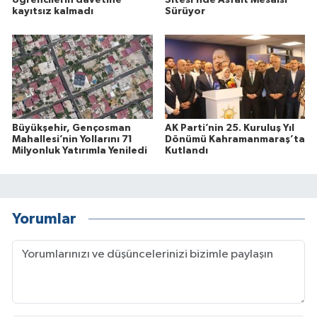
kayıtsız kalmadı
Sürüyor
Büyükşehir, Gençosman
AK Parti’nin 25. Kuruluş Yıl
Mahallesi’nin Yollarını 71
Dönümü Kahramanmaraş’ta
Milyonluk Yatırımla Yeniledi
Kutlandı
Yorumlar