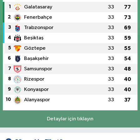
1
Galatasaray
33
77
2
Fenerbahçe
33
73
3
Trabzonspor
33
69
4
Beşiktaş
33
59
5
Göztepe
33
55
6
Başakşehir
33
54
7
Samsunspor
33
48
8
Rizespor
33
40
9
Konyaspor
33
40
10
Alanyaspor
33
37
Detaylar için tıklayın