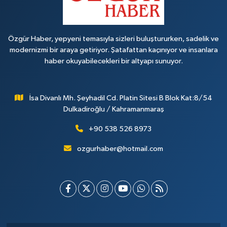
Özgür Haber, yepyeni temasıyla sizleri buluştururken, sadelik ve
modernizmi bir araya getiriyor. Şatafattan kaçınıyor ve insanlara
haber okuyabilecekleri bir altyapı sunuyor.
İsa Divanlı Mh. Şeyhadil Cd. Platin Sitesi B Blok Kat:8/54
Dulkadiroğlu / Kahramanmaraş
+90 538 526 8973
ozgurhaber@hotmail.com