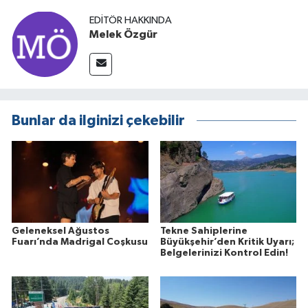
EDITÖR HAKKINDA
Melek Özgür
Bunlar da ilginizi çekebilir
Geleneksel Ağustos
Tekne Sahiplerine
Fuarı’nda Madrigal Coşkusu
Büyükşehir’den Kritik Uyarı;
Belgelerinizi Kontrol Edin!