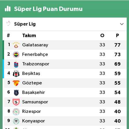
Süper Lig Puan Durumu
Süper Lig
#
Takım
O
P
1
Galatasaray
33
77
2
Fenerbahçe
33
73
3
Trabzonspor
33
69
4
Beşiktaş
33
59
5
Göztepe
33
55
6
Başakşehir
33
54
7
Samsunspor
33
48
8
Rizespor
33
40
9
Konyaspor
33
40