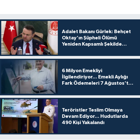
Adalet Bakanı Gürlek: Behçet
Oktay'ın Şüpheli Ölümü
Yeniden Kapsamlı Şekilde
İncelenecek
6 Milyon Emekliyi
İlgilendiriyor... Emekli Aylığı
Fark Ödemeleri 7 Ağustos'ta
Hesaplarda
Teröristler Teslim Olmaya
Devam Ediyor... Hudutlarda
490 Kişi Yakalandı