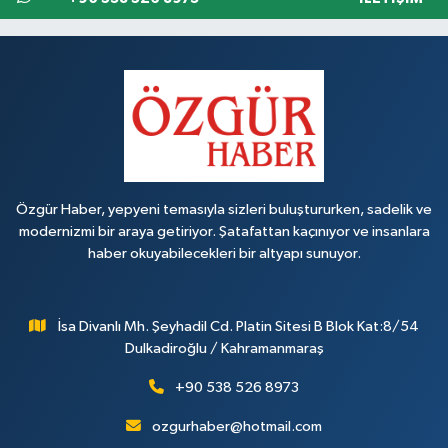
Özgür Haber, yepyeni temasıyla sizleri buluştururken, sadelik ve
modernizmi bir araya getiriyor. Şatafattan kaçınıyor ve insanlara
haber okuyabilecekleri bir altyapı sunuyor.
İsa Divanlı Mh. Şeyhadil Cd. Platin Sitesi B Blok Kat:8/54
Dulkadiroğlu / Kahramanmaraş
+90 538 526 8973
ozgurhaber@hotmail.com