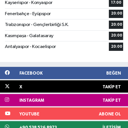
Kayserispor - Konyaspor
17:00
Fenerbahçe - Eyüpspor
20:00
Trabzonspor - Gençlerbirliği S.K.
20:00
Kasımpaşa - Galatasaray
20:00
Antalyaspor - Kocaelispor
20:00
FACEBOOK
BEĞEN
X
TAKIP ET
INSTAGRAM
TAKIP ET
YOUTUBE
ABONE OL
+90 538 526 8973
İLETIŞIM