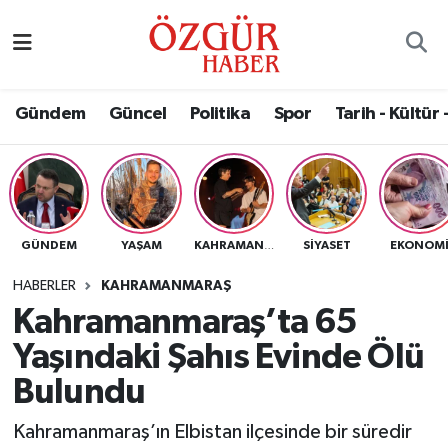
Alısveriş
MODA - GÜZELLİK
Nöbetçi Eczaneler
Gündem
Güncel
Politika
Spor
Tarih - Kültür 
Bilim / Teknoloji
Hava Durumu
Eğitim
Namaz Vakitleri
Ekonomi
Trafik Durumu
GÜNDEM
YAŞAM
SIYASET
EKONOM
KAHRAMANMARAŞ
Güncel
Süper Lig Puan Durumu ve Fikstür
HABERLER
KAHRAMANMARAŞ
Kahramanmaraş’ta 65
Gündem
Tüm Manşetler
Yaşındaki Şahıs Evinde Ölü
Magazin
Son Dakika Haberleri
Bulundu
Kahramanmaraş’ın Elbistan ilçesinde bir süredir
Politika
Haber Arşivi