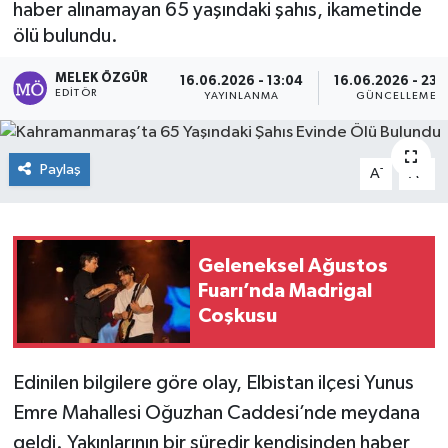
haber alınamayan 65 yaşındaki şahıs, ikametinde
ölü bulundu.
Sağlık
MELEK ÖZGÜR
16.06.2026 - 13:04
16.06.2026 - 23:
Spor
EDITÖR
YAYINLANMA
GÜNCELLEME
Tarih - Kültür - Sanat - Turizm
Paylaş
-
+
A
A
Yaşam
Geleneksel Ağustos
Fuarı’nda Madrigal
Coşkusu
Edinilen bilgilere göre olay, Elbistan ilçesi Yunus
Emre Mahallesi Oğuzhan Caddesi’nde meydana
geldi. Yakınlarının bir süredir kendisinden haber