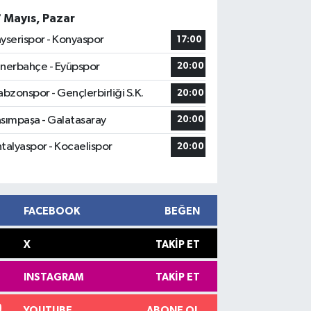
7 Mayıs, Pazar
yserispor - Konyaspor
17:00
nerbahçe - Eyüpspor
20:00
abzonspor - Gençlerbirliği S.K.
20:00
sımpaşa - Galatasaray
20:00
talyaspor - Kocaelispor
20:00
FACEBOOK
BEĞEN
X
TAKIP ET
INSTAGRAM
TAKIP ET
YOUTUBE
ABONE OL