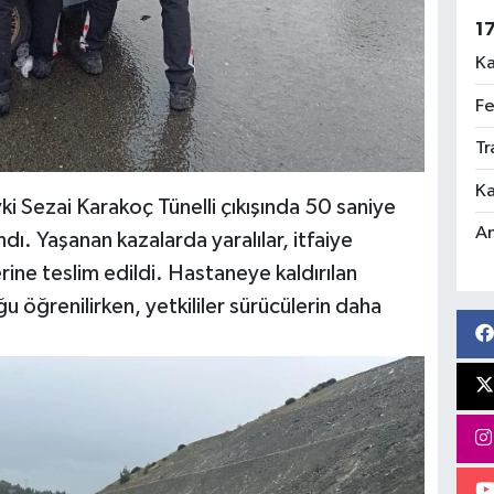
1
Ka
Fe
Tr
Ka
ki Sezai Karakoç Tünelli çıkışında 50 saniye
An
andı. Yaşanan kazalarda yaralılar, itfaiye
rine teslim edildi. Hastaneye kaldırılan
ğu öğrenilirken, yetkililer sürücülerin daha