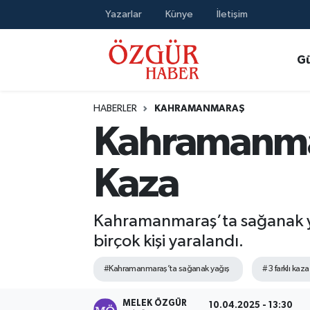
Yazarlar
Künye
İletişim
Alısveriş
MODA - GÜZELLİK
Nöbetçi Eczaneler
G
Bilim / Teknoloji
Hava Durumu
HABERLER
KAHRAMANMARAŞ
Eğitim
Namaz Vakitleri
Kahramanmar
Ekonomi
Trafik Durumu
Kaza
Güncel
Süper Lig Puan Durumu ve Fikstür
Kahramanmaraş’ta sağanak yağ
Gündem
Tüm Manşetler
birçok kişi yaralandı.
Magazin
Son Dakika Haberleri
#Kahramanmaraş’ta sağanak yağış
#3 farklı kaza
Politika
Haber Arşivi
MELEK ÖZGÜR
10.04.2025 - 13:30