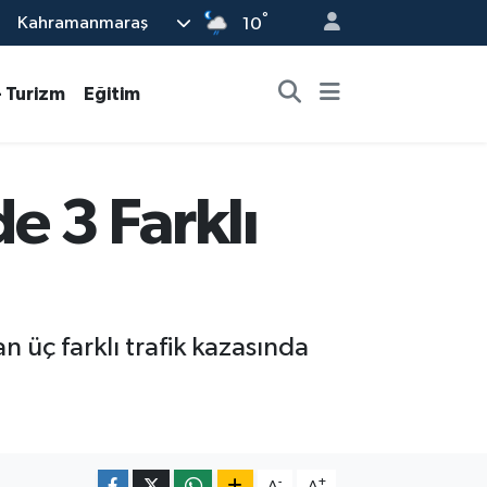
°
Kahramanmaraş
10
- Turizm
Eğitim
 3 Farklı
 üç farklı trafik kazasında
-
+
A
A