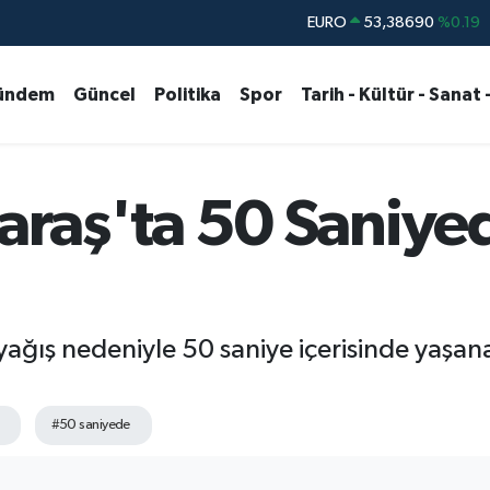
STERLİN
61,60380
%0.18
G.ALTIN
6862,09000
%0.19
ündem
Güncel
Politika
Spor
Tarih - Kültür - Sanat 
BİST100
14.598,00
%0
BITCOIN
79.591,74
%-1.82
DOLAR
45,43620
%0.02
aş'ta 50 Saniyede
EURO
53,38690
%0.19
ış nedeniyle 50 saniye içerisinde yaşanan
#50 saniyede