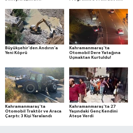
Büyükşehir’den Andırın’a
Kahramanmaraş'ta
Yeni Köprü
Otomobil Dere Yatağına
Uçmaktan Kurtuldu!
Kahramanmaraş'ta
Kahramanmaraş'ta 27
Otomobil Traktör ve Araca
Yaşındaki Genç Kendini
Çarptı: 3 Kişi Yaralandı
Ateşe Verdi