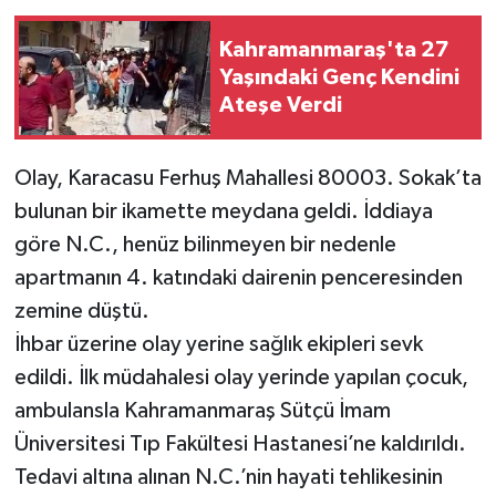
Kahramanmaraş'ta 27
Yaşındaki Genç Kendini
Ateşe Verdi
Olay, Karacasu Ferhuş Mahallesi 80003. Sokak’ta
bulunan bir ikamette meydana geldi. İddiaya
göre N.C., henüz bilinmeyen bir nedenle
apartmanın 4. katındaki dairenin penceresinden
zemine düştü.
İhbar üzerine olay yerine sağlık ekipleri sevk
edildi. İlk müdahalesi olay yerinde yapılan çocuk,
ambulansla Kahramanmaraş Sütçü İmam
Üniversitesi Tıp Fakültesi Hastanesi’ne kaldırıldı.
Tedavi altına alınan N.C.’nin hayati tehlikesinin