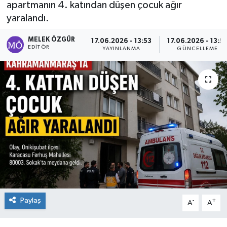
apartmanın 4. katından düşen çocuk ağır
yaralandı.
Sağlık
MELEK ÖZGÜR
17.06.2026 - 13:53
17.06.2026 - 13:5
Spor
EDITÖR
YAYINLANMA
GÜNCELLEME
Tarih - Kültür - Sanat - Turizm
Yaşam
Paylaş
-
+
A
A