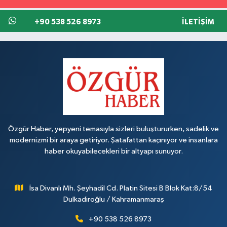
+90 538 526 8973
İLETIŞIM
Özgür Haber, yepyeni temasıyla sizleri buluştururken, sadelik ve
modernizmi bir araya getiriyor. Şatafattan kaçınıyor ve insanlara
haber okuyabilecekleri bir altyapı sunuyor.
İsa Divanlı Mh. Şeyhadil Cd. Platin Sitesi B Blok Kat:8/54
Dulkadiroğlu / Kahramanmaraş
+90 538 526 8973