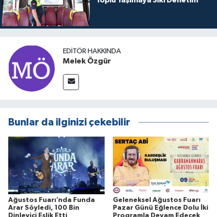
Toplu Taşımaya Sıkı Denetim
EDITÖR HAKKINDA
Melek Özgür
Bunlar da ilginizi çekebilir
Ağustos Fuarı’nda Funda
Geleneksel Ağustos Fuarı
Arar Söyledi, 100 Bin
Pazar Günü Eğlence Dolu İki
Dinleyici Eşlik Etti
Programla Devam Edecek