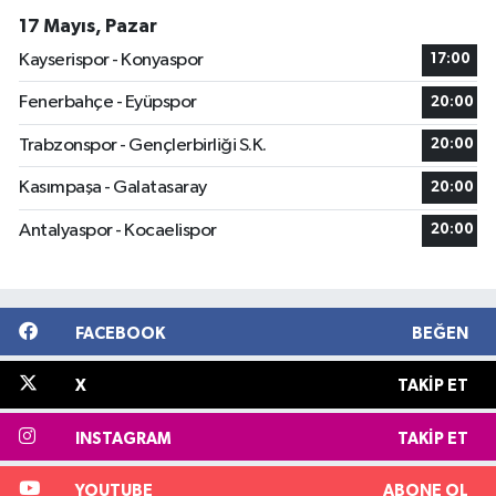
17 Mayıs, Pazar
Kayserispor - Konyaspor
17:00
Fenerbahçe - Eyüpspor
20:00
Trabzonspor - Gençlerbirliği S.K.
20:00
Kasımpaşa - Galatasaray
20:00
Antalyaspor - Kocaelispor
20:00
FACEBOOK
BEĞEN
X
TAKIP ET
INSTAGRAM
TAKIP ET
YOUTUBE
ABONE OL