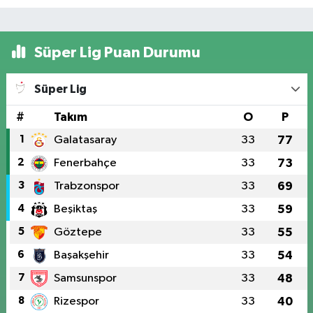
Süper Lig Puan Durumu
Süper Lig
#
Takım
O
P
1
Galatasaray
33
77
2
Fenerbahçe
33
73
3
Trabzonspor
33
69
4
Beşiktaş
33
59
5
Göztepe
33
55
6
Başakşehir
33
54
7
Samsunspor
33
48
8
Rizespor
33
40