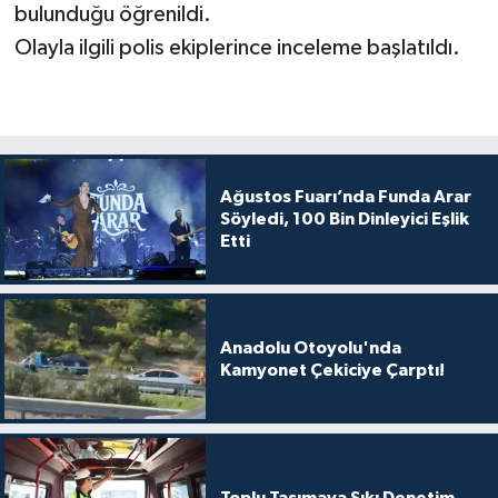
bulunduğu öğrenildi.
Olayla ilgili polis ekiplerince inceleme başlatıldı.
Ağustos Fuarı’nda Funda Arar
Söyledi, 100 Bin Dinleyici Eşlik
Etti
Anadolu Otoyolu'nda
Kamyonet Çekiciye Çarptı!