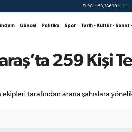
STERLİN
61,60380
%0.18
G.ALTIN
6862,09000
%0.19
ündem
Güncel
Politika
Spor
Tarih - Kültür - Sanat 
BİST100
14.598,00
%0
BITCOIN
79.591,74
%-1.82
DOLAR
45,43620
%0.02
aş’ta 259 Kişi Te
ipleri tarafından arana şahıslara yönelik