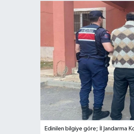
Sağlık
Spor
Tarih - Kültür - Sanat - Turizm
Yaşam
Edinilen bilgiye göre; İl Jandarma 