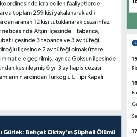
1
 koordinesinde icra edilen faaliyetlerde
arda toplam 259 kişi yakalanarak adli
ardan aranan 12 kişi tutuklanarak ceza infaz
neticesinde Afşin ilçesinde 1 tabanca,
ubat ilçesinde 3 tabanca ve 3 av tüfeği,
diroğlu ilçesinde 2 av tüfeği olmak üzere
immat ele geçirilmiş, ayrıca Göksun ilçesinde
1
dan kesinleşmiş 6 yıl 3 ay hapis cezası
Ri
lemlerinin ardından Türkoğlu L Tipi Kapalı
1
Fa
Ga
Sa
1
ı Gürlek: Behçet Oktay'ın Şüpheli Ölümü