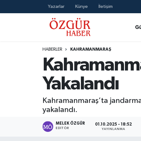
Yazarlar
Künye
İletişim
Alısveriş
MODA - GÜZELLİK
Nöbetçi Eczaneler
G
Bilim / Teknoloji
Hava Durumu
HABERLER
KAHRAMANMARAŞ
Eğitim
Namaz Vakitleri
Kahramanmar
Ekonomi
Trafik Durumu
Yakalandı
Güncel
Süper Lig Puan Durumu ve Fikstür
Kahramanmaraş’ta jandarma ek
Gündem
Tüm Manşetler
yakalandı.
Magazin
Son Dakika Haberleri
MELEK ÖZGÜR
01.10.2025 - 18:52
EDITÖR
YAYINLANMA
Politika
Haber Arşivi