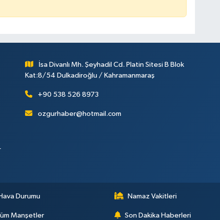
İsa Divanlı Mh. Şeyhadil Cd. Platin Sitesi B Blok
Kat:8/54 Dulkadiroğlu / Kahramanmaraş
+90 538 526 8973
ozgurhaber@hotmail.com
r
Hava Durumu
Namaz Vakitleri
üm Manşetler
Son Dakika Haberleri