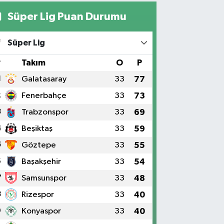
Süper Lig Puan Durumu
Süper Lig
#
Takım
O
P
1
Galatasaray
33
77
2
Fenerbahçe
33
73
3
Trabzonspor
33
69
4
Beşiktaş
33
59
5
Göztepe
33
55
6
Başakşehir
33
54
7
Samsunspor
33
48
8
Rizespor
33
40
9
Konyaspor
33
40