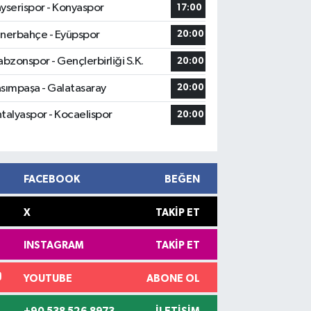
yserispor - Konyaspor
17:00
nerbahçe - Eyüpspor
20:00
abzonspor - Gençlerbirliği S.K.
20:00
sımpaşa - Galatasaray
20:00
talyaspor - Kocaelispor
20:00
FACEBOOK
BEĞEN
X
TAKIP ET
INSTAGRAM
TAKIP ET
YOUTUBE
ABONE OL