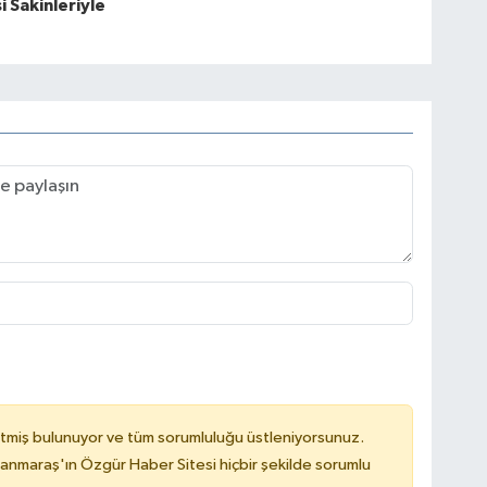
i Sakinleriyle
tmiş bulunuyor ve tüm sorumluluğu üstleniyorsunuz.
nmaraş'ın Özgür Haber Sitesi hiçbir şekilde sorumlu