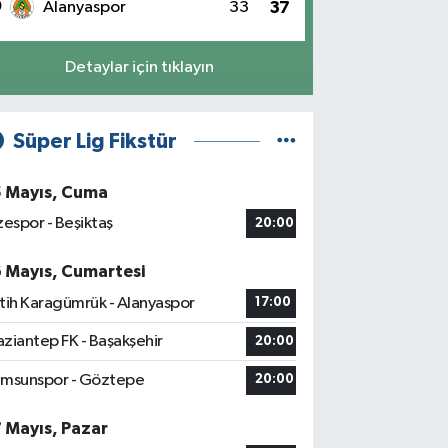
0
Alanyaspor
33
37
Detaylar için tıklayın
Süper Lig Fikstür
5 Mayıs, Cuma
zespor - Beşiktaş
20:00
6 Mayıs, Cumartesi
tih Karagümrük - Alanyaspor
17:00
ziantep FK - Başakşehir
20:00
msunspor - Göztepe
20:00
7 Mayıs, Pazar