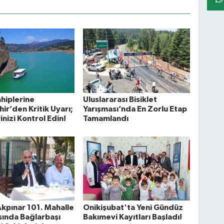
hiplerine
Uluslararası Bisiklet
ir’den Kritik Uyarı;
Yarışması’nda En Zorlu Etap
inizi Kontrol Edin!
Tamamlandı
kpınar 101. Mahalle
Onikişubat'ta Yeni Gündüz
sında Bağlarbaşı
Bakımevi Kayıtları Başladı!