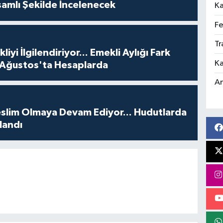
amlı Şekilde İncelenecek
Ka
Fe
Tr
iyi İlgilendiriyor... Emekli Aylığı Fark
Ka
 Ağustos'ta Hesaplarda
An
Teslim Olmaya Devam Ediyor... Hudutlarda
landı