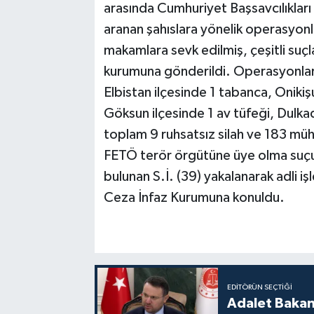
arasında Cumhuriyet Başsavcılıkları
aranan şahıslara yönelik operasyonl
makamlara sevk edilmiş, çeşitli suçl
kurumuna gönderildi. Operasyonlar 
Elbistan ilçesinde 1 tabanca, Onikiş
Göksun ilçesinde 1 av tüfeği, Dulka
toplam 9 ruhsatsız silah ve 183 müh
FETÖ terör örgütüne üye olma suçun
bulunan S.İ. (39) yakalanarak adli iş
Ceza İnfaz Kurumuna konuldu.
EDITÖRÜN SEÇTIĞI
Adalet Bakan