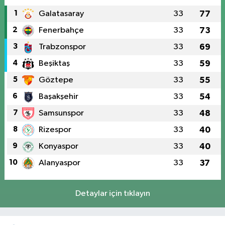
1
Galatasaray
33
77
2
Fenerbahçe
33
73
3
Trabzonspor
33
69
4
Beşiktaş
33
59
5
Göztepe
33
55
6
Başakşehir
33
54
7
Samsunspor
33
48
8
Rizespor
33
40
9
Konyaspor
33
40
10
Alanyaspor
33
37
Detaylar için tıklayın