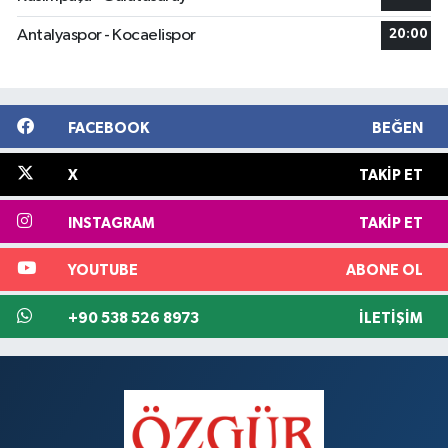
Antalyaspor - Kocaelispor
20:00
FACEBOOK
BEĞEN
X
TAKIP ET
INSTAGRAM
TAKIP ET
YOUTUBE
ABONE OL
+90 538 526 8973
İLETIŞIM