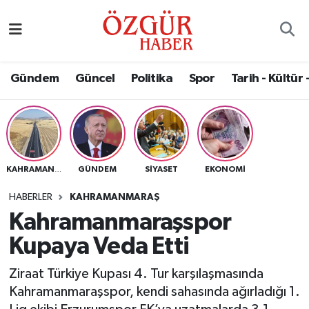
Alısveriş
MODA - GÜZELLİK
Nöbetçi Eczaneler
Gündem
Güncel
Politika
Spor
Tarih - Kültür 
Bilim / Teknoloji
Hava Durumu
Eğitim
Namaz Vakitleri
Ekonomi
Trafik Durumu
GÜNDEM
SIYASET
EKONOMI
KAHRAMANMARAŞ
Güncel
Süper Lig Puan Durumu ve Fikstür
HABERLER
KAHRAMANMARAŞ
Kahramanmaraşspor
Gündem
Tüm Manşetler
Kupaya Veda Etti
Magazin
Son Dakika Haberleri
Ziraat Türkiye Kupası 4. Tur karşılaşmasında
Kahramanmaraşspor, kendi sahasında ağırladığı 1.
Politika
Haber Arşivi