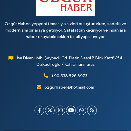
Özgür Haber, yepyeni temasıyla sizleri buluştururken, sadelik ve
modernizmi bir araya getiriyor. Şatafattan kaçınıyor ve insanlara
haber okuyabilecekleri bir altyapı sunuyor.
İsa Divanlı Mh. Şeyhadil Cd. Platin Sitesi B Blok Kat:8/54
Dulkadiroğlu / Kahramanmaraş
+90 538 526 8973
ozgurhaber@hotmail.com