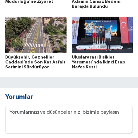
Müdürlüğü’ne Ziyaret
Adamın Cansız Bedeni
Barajda Bulundu
Büyükşehir, Gazneliler
Uluslararası Bisiklet
Caddesi’nde Son Kat Asfalt
Yarışması'nda İkinci Etap
Serimini Sürdürüyor
Nefes Kesti
Yorumlar