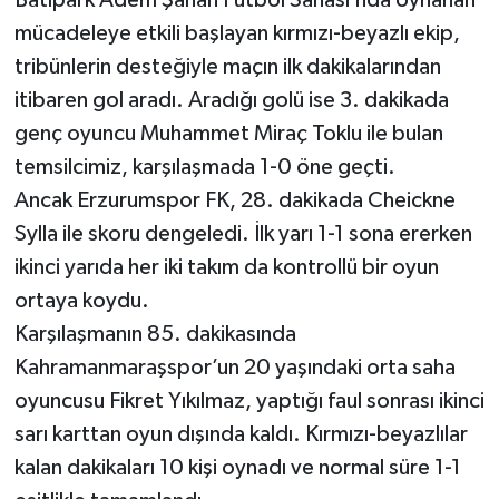
Batıpark Adem Şahan Futbol Sahası’nda oynanan
mücadeleye etkili başlayan kırmızı-beyazlı ekip,
tribünlerin desteğiyle maçın ilk dakikalarından
itibaren gol aradı. Aradığı golü ise 3. dakikada
genç oyuncu Muhammet Miraç Toklu ile bulan
temsilcimiz, karşılaşmada 1-0 öne geçti.
Ancak Erzurumspor FK, 28. dakikada Cheickne
Sylla ile skoru dengeledi. İlk yarı 1-1 sona ererken
ikinci yarıda her iki takım da kontrollü bir oyun
ortaya koydu.
Karşılaşmanın 85. dakikasında
Kahramanmaraşspor’un 20 yaşındaki orta saha
oyuncusu Fikret Yıkılmaz, yaptığı faul sonrası ikinci
sarı karttan oyun dışında kaldı. Kırmızı-beyazlılar
kalan dakikaları 10 kişi oynadı ve normal süre 1-1