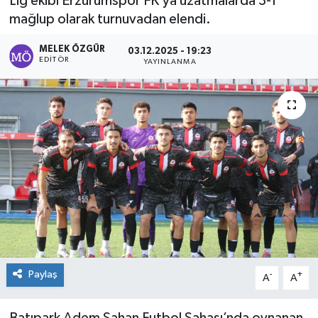
Lig ekibi Erzurumspor FK’ya uzatmalarda 3-1
mağlup olarak turnuvadan elendi.
Sağlık
MELEK ÖZGÜR
03.12.2025 - 19:23
Spor
EDITÖR
YAYINLANMA
Tarih - Kültür - Sanat - Turizm
Yaşam
Paylaş
-
+
A
A