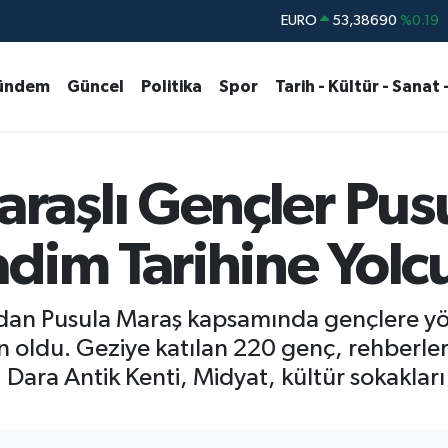
STERLİN
61,60380
%0.18
G.ALTIN
6862,09000
%0.19
ündem
Güncel
Politika
Spor
Tarih - Kültür - Sanat 
BİST100
14.598,00
%0
BITCOIN
79.591,74
%-1.82
DOLAR
45,43620
%0.02
aşlı Gençler Pusu
EURO
53,38690
%0.19
dim Tarihine Yolcu
ndan Pusula Maraş kapsamında gençlere yön
 oldu. Geziye katılan 220 genç, rehberler
ara Antik Kenti, Midyat, kültür sokakları ve