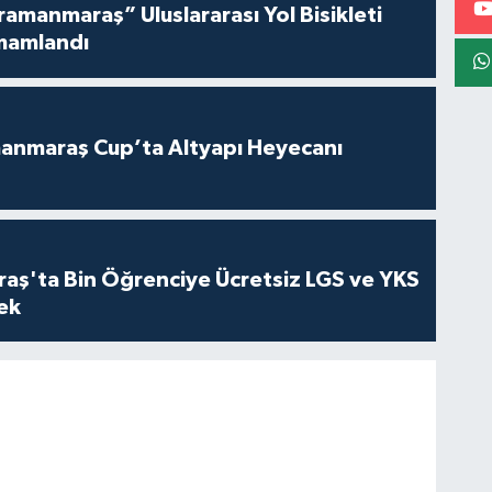
amanmaraş” Uluslararası Yol Bisikleti
mamlandı
anmaraş Cup’ta Altyapı Heyecanı
ş'ta Bin Öğrenciye Ücretsiz LGS ve YKS
cek