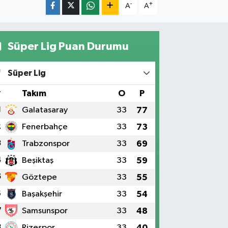
-
+
A
A
Süper Lig Puan Durumu
Süper Lig
#
Takım
O
P
1
Galatasaray
33
77
2
Fenerbahçe
33
73
3
Trabzonspor
33
69
4
Beşiktaş
33
59
5
Göztepe
33
55
6
Başakşehir
33
54
7
Samsunspor
33
48
8
Rizespor
33
40