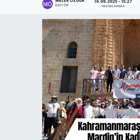
MELEK ÖZGÜR
16.06.2025 - 15:27
EDITÖR
YAYINLANMA
Sağlık
Spor
Tarih - Kültür - Sanat - Turizm
Yaşam