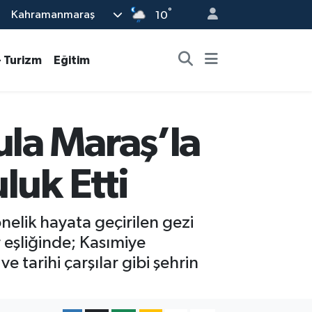
°
Kahramanmaraş
10
- Turizm
Eğitim
la Maraş’la
luk Etti
elik hayata geçirilen gezi
 eşliğinde; Kasımiye
 tarihi çarşılar gibi şehrin