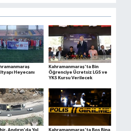
hramanmaraş
Kahramanmaraş'ta Bin
ltyapı Heyecanı
Öğrenciye Ücretsiz LGS ve
YKS Kursu Verilecek
ir, Andırın’da Yol
Kahramanmaraş'ta Boş Bina