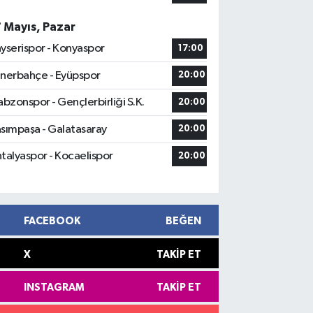
7 Mayıs, Pazar
yserispor - Konyaspor
17:00
nerbahçe - Eyüpspor
20:00
abzonspor - Gençlerbirliği S.K.
20:00
sımpaşa - Galatasaray
20:00
talyaspor - Kocaelispor
20:00
FACEBOOK
BEĞEN
X
TAKIP ET
INSTAGRAM
TAKIP ET