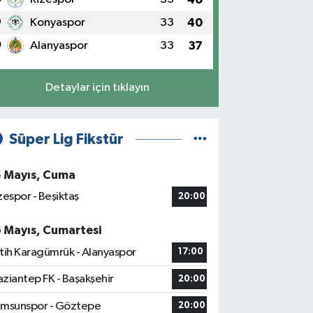
9
Konyaspor
33
40
0
Alanyaspor
33
37
Detaylar için tıklayın
Süper Lig Fikstür
5 Mayıs, Cuma
zespor - Beşiktaş
20:00
6 Mayıs, Cumartesi
tih Karagümrük - Alanyaspor
17:00
ziantep FK - Başakşehir
20:00
msunspor - Göztepe
20:00