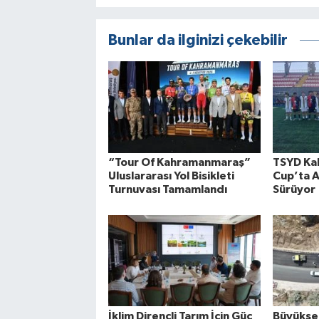
Bunlar da ilginizi çekebilir
“Tour Of Kahramanmaraş”
TSYD Ka
Uluslararası Yol Bisikleti
Cup’ta A
Turnuvası Tamamlandı
Sürüyor
İklim Dirençli Tarım İçin Güç
Büyükşeh