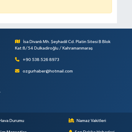
İsa Divanlı Mh. Şeyhadil Cd. Platin Sitesi B Blok
Kat:8/54 Dulkadiroğlu / Kahramanmaraş
+90 538 526 8973
ozgurhaber@hotmail.com
r
Hava Durumu
Namaz Vakitleri