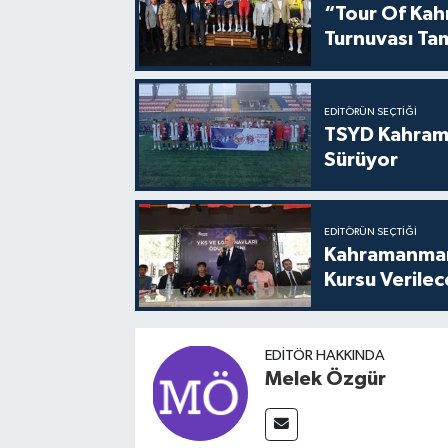
“Tour Of Kahr
Turnuvası Ta
EDITÖRÜN SEÇTIĞI
TSYD Kahram
Sürüyor
EDITÖRÜN SEÇTIĞI
Kahramanmara
Kursu Verile
EDITÖR HAKKINDA
Melek Özgür