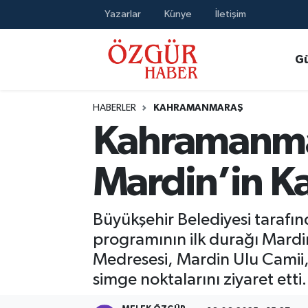
Yazarlar
Künye
İletişim
Alısveriş
MODA - GÜZELLİK
Nöbetçi Eczaneler
G
Bilim / Teknoloji
Hava Durumu
HABERLER
KAHRAMANMARAŞ
Eğitim
Namaz Vakitleri
Kahramanmar
Ekonomi
Trafik Durumu
Mardin’in Ka
Güncel
Süper Lig Puan Durumu ve Fikstür
Büyükşehir Belediyesi tarafı
Gündem
Tüm Manşetler
programının ilk durağı Mardin
Medresesi, Mardin Ulu Camii, D
Magazin
Son Dakika Haberleri
simge noktalarını ziyaret etti.
Politika
Haber Arşivi