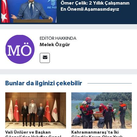
Ömer Çelik: 2 Yıllık Çalışmanın
En Önemli Aşamasındayız
EDITÖR HAKKINDA
Melek Özgür
Bunlar da ilginizi çekebilir
Vali Ünlüer ve Başkan
Kahramanmaraş'ta İki