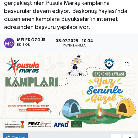
gerçekleştirilen Pusula Maraş kamplarına
başvurular devam ediyor. Başkonuş Yaylası’nda
Sağlık
düzenlenen kamplara Büyükşehir’in internet
adresinden başvuru yapılabiliyor.
Spor
MELEK ÖZGÜR
08.07.2025 - 10:34
Tarih - Kültür - Sanat - Turizm
EDITÖR
YAYINLANMA
Yaşam
Paylaş
-
+