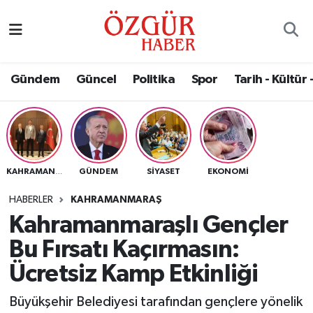
Alısveriş
MODA - GÜZELLİK
Nöbetçi Eczaneler
Gündem
Güncel
Politika
Spor
Tarih - Kültür 
Bilim / Teknoloji
Hava Durumu
Eğitim
Namaz Vakitleri
Ekonomi
Trafik Durumu
GÜNDEM
SIYASET
EKONOMI
KAHRAMANMARAŞ
Güncel
Süper Lig Puan Durumu ve Fikstür
HABERLER
KAHRAMANMARAŞ
Kahramanmaraşlı Gençler
Gündem
Tüm Manşetler
Bu Fırsatı Kaçırmasın:
Magazin
Son Dakika Haberleri
Ücretsiz Kamp Etkinliği
Büyükşehir Belediyesi tarafından gençlere yönelik
Politika
Haber Arşivi