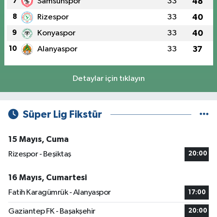
7
Samsunspor
33
48
8
Rizespor
33
40
9
Konyaspor
33
40
10
Alanyaspor
33
37
Detaylar için tıklayın
Süper Lig Fikstür
15 Mayıs, Cuma
Rizespor - Beşiktaş
20:00
16 Mayıs, Cumartesi
Fatih Karagümrük - Alanyaspor
17:00
Gaziantep FK - Başakşehir
20:00