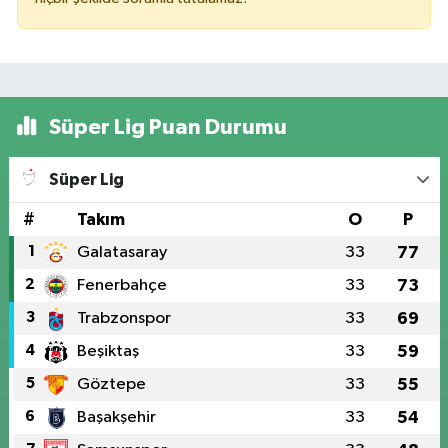
Süper Lig Puan Durumu
Süper Lig
#
Takım
O
P
1
Galatasaray
33
77
2
Fenerbahçe
33
73
3
Trabzonspor
33
69
4
Beşiktaş
33
59
5
Göztepe
33
55
6
Başakşehir
33
54