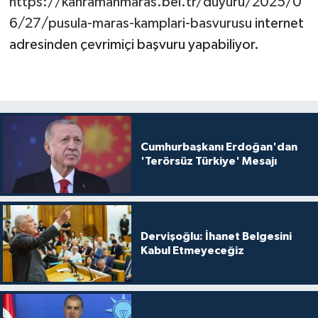
https://kahramanmaras.bel.tr/duyuru/2025/0
6/27/pusula-maras-kamplari-basvurusu
internet
adresinden çevrimiçi başvuru yapabiliyor.
Cumhurbaşkanı Erdoğan'dan
'Terörsüz Türkiye' Mesajı
Dervişoğlu: İhanet Belgesini
Kabul Etmeyeceğiz