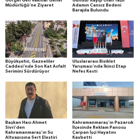
Görgel’den Vakıflar Genel
Gündür Kayıp Olan Yaşlı
Müdürlüğü’ne Ziyaret
Adamın Cansız Bedeni
Barajda Bulundu
Büyükşehir, Gazneliler
Uluslararası Bisiklet
Caddesi’nde Son Kat Asfalt
Yarışması'nda İkinci Etap
Serimini Sürdürüyor
Nefes Kesti
Başkan Hacı Ahmet
Kahramanmaraş'ın Pazarcık
Sivri’den
İlçesinde Reklam Panosu
Kahramanmaraş’ın Su
Çarpan İşçi Hayatını
Altyapısına Sert Eleştiri
Kaybetti