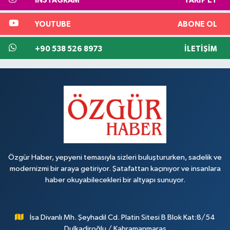
INSTAGRAM
TAKIP ET
YOUTUBE
ABONE OL
+90 538 526 8973
İLETIŞIM
Özgür Haber, yepyeni temasıyla sizleri buluştururken, sadelik ve
modernizmi bir araya getiriyor. Şatafattan kaçınıyor ve insanlara
haber okuyabilecekleri bir altyapı sunuyor.
İsa Divanlı Mh. Şeyhadil Cd. Platin Sitesi B Blok Kat:8/54
Dulkadiroğlu / Kahramanmaraş