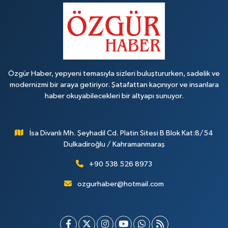
Özgür Haber, yepyeni temasıyla sizleri buluştururken, sadelik ve
modernizmi bir araya getiriyor. Şatafattan kaçınıyor ve insanlara
haber okuyabilecekleri bir altyapı sunuyor.
İsa Divanlı Mh. Şeyhadil Cd. Platin Sitesi B Blok Kat:8/54
Dulkadiroğlu / Kahramanmaraş
+90 538 526 8973
ozgurhaber@hotmail.com