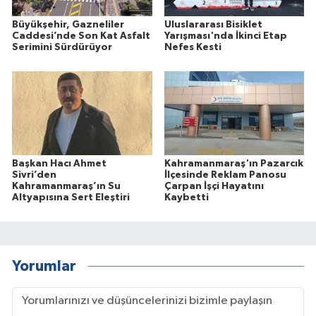
Büyükşehir, Gazneliler
Uluslararası Bisiklet
Caddesi’nde Son Kat Asfalt
Yarışması'nda İkinci Etap
Serimini Sürdürüyor
Nefes Kesti
Başkan Hacı Ahmet
Kahramanmaraş'ın Pazarcık
Sivri’den
İlçesinde Reklam Panosu
Kahramanmaraş’ın Su
Çarpan İşçi Hayatını
Altyapısına Sert Eleştiri
Kaybetti
Yorumlar