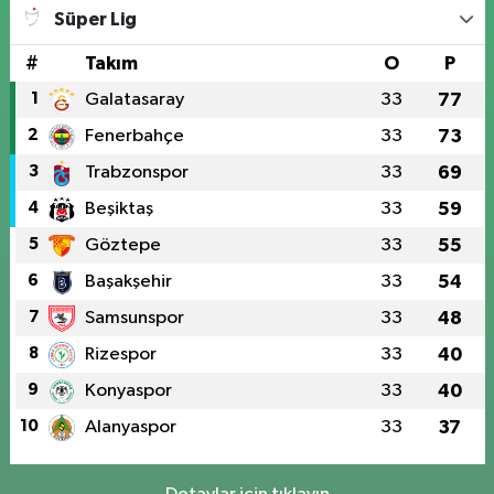
Süper Lig
#
Takım
O
P
1
Galatasaray
33
77
2
Fenerbahçe
33
73
3
Trabzonspor
33
69
4
Beşiktaş
33
59
5
Göztepe
33
55
6
Başakşehir
33
54
7
Samsunspor
33
48
8
Rizespor
33
40
9
Konyaspor
33
40
10
Alanyaspor
33
37