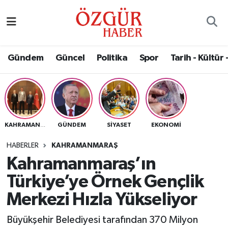
Alısveriş
MODA - GÜZELLİK
Nöbetçi Eczaneler
Gündem
Güncel
Politika
Spor
Tarih - Kültür 
Bilim / Teknoloji
Hava Durumu
Eğitim
Namaz Vakitleri
Ekonomi
Trafik Durumu
GÜNDEM
SIYASET
EKONOMI
KAHRAMANMARAŞ
Güncel
Süper Lig Puan Durumu ve Fikstür
HABERLER
KAHRAMANMARAŞ
Kahramanmaraş’ın
Gündem
Tüm Manşetler
Türkiye’ye Örnek Gençlik
Magazin
Son Dakika Haberleri
Merkezi Hızla Yükseliyor
Büyükşehir Belediyesi tarafından 370 Milyon
Politika
Haber Arşivi