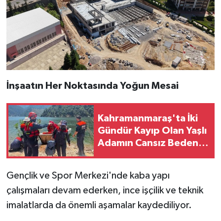
İnşaatın Her Noktasında Yoğun Mesai
Kahramanmaraş'ta İki
Gündür Kayıp Olan Yaşlı
Adamın Cansız Bedeni
Barajda Bulundu
Gençlik ve Spor Merkezi'nde kaba yapı
çalışmaları devam ederken, ince işçilik ve teknik
imalatlarda da önemli aşamalar kaydediliyor.