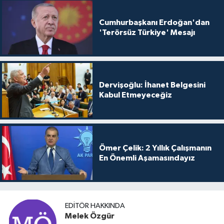
Cumhurbaşkanı Erdoğan'dan
'Terörsüz Türkiye' Mesajı
Dervişoğlu: İhanet Belgesini
Kabul Etmeyeceğiz
Ömer Çelik: 2 Yıllık Çalışmanın
En Önemli Aşamasındayız
EDITÖR HAKKINDA
Melek Özgür