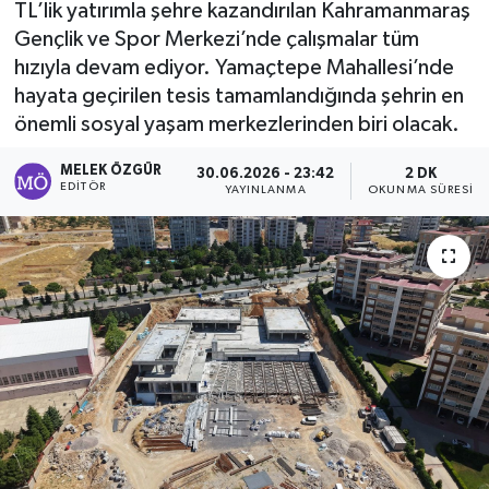
TL’lik yatırımla şehre kazandırılan Kahramanmaraş
Gençlik ve Spor Merkezi’nde çalışmalar tüm
Sağlık
hızıyla devam ediyor. Yamaçtepe Mahallesi’nde
hayata geçirilen tesis tamamlandığında şehrin en
Spor
önemli sosyal yaşam merkezlerinden biri olacak.
Tarih - Kültür - Sanat - Turizm
MELEK ÖZGÜR
30.06.2026 - 23:42
2 DK
EDITÖR
YAYINLANMA
OKUNMA SÜRESI
Yaşam