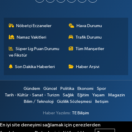
Nöbetçi Eczaneler
Hava Durumu
Namaz Vakitleri
Trafik Durumu
Süper Lig Puan Durumu
Tüm Manşetler
ve Fikstür
Son Dakika Haberleri
Haber Arşivi
Gündem
Güncel
Politika
Ekonomi
Spor
Tarih - Kültür - Sanat - Turizm
Sağlık
Eğitim
Yaşam
Magazin
Bilim / Teknoloji
Gizlilik Sözleşmesi
İletişim
Haber Yazılımı:
TE Bilişim
En iyi site deneyimi sağlamak için çerezlerden