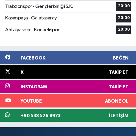
Trabzonspor - Gençlerbirliği S.K.
20:00
Kasımpaşa - Galatasaray
20:00
Antalyaspor - Kocaelispor
20:00
FACEBOOK
BEĞEN
X
TAKIP ET
INSTAGRAM
TAKIP ET
YOUTUBE
ABONE OL
+90 538 526 8973
İLETIŞIM