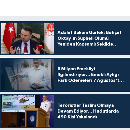
Adalet Bakanı Gürlek: Behçet
Oktay'ın Şüpheli Ölümü
Yeniden Kapsamlı Şekilde
İncelenecek
6 Milyon Emekliyi
İlgilendiriyor... Emekli Aylığı
Fark Ödemeleri 7 Ağustos'ta
Hesaplarda
Teröristler Teslim Olmaya
Devam Ediyor... Hudutlarda
490 Kişi Yakalandı