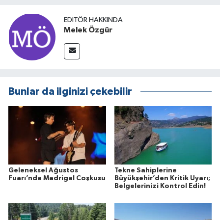
EDITÖR HAKKINDA
Melek Özgür
Bunlar da ilginizi çekebilir
Geleneksel Ağustos
Tekne Sahiplerine
Fuarı’nda Madrigal Coşkusu
Büyükşehir’den Kritik Uyarı;
Belgelerinizi Kontrol Edin!