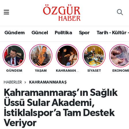
Alısveriş
MODA - GÜZELLİK
Nöbetçi Eczaneler
Gündem
Güncel
Politika
Spor
Tarih - Kültür 
Bilim / Teknoloji
Hava Durumu
Eğitim
Namaz Vakitleri
Ekonomi
Trafik Durumu
GÜNDEM
YAŞAM
SIYASET
EKONOM
KAHRAMANMARAŞ
Güncel
Süper Lig Puan Durumu ve Fikstür
HABERLER
KAHRAMANMARAŞ
Kahramanmaraş’ın Sağlık
Gündem
Tüm Manşetler
Üssü Sular Akademi,
Magazin
Son Dakika Haberleri
İstiklalspor’a Tam Destek
Veriyor
Politika
Haber Arşivi