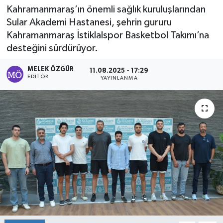
Kahramanmaraş’ın önemli sağlık kuruluşlarından
Sağlık
Sular Akademi Hastanesi, şehrin gururu
Kahramanmaraş İstiklalspor Basketbol Takımı’na
Spor
desteğini sürdürüyor.
Tarih - Kültür - Sanat - Turizm
MELEK ÖZGÜR
11.08.2025 - 17:29
EDITÖR
YAYINLANMA
Yaşam