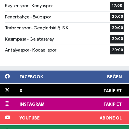
Kayserispor - Konyaspor
17:00
Fenerbahçe - Eyüpspor
20:00
Trabzonspor - Gençlerbirliği S.K.
20:00
Kasımpaşa - Galatasaray
20:00
Antalyaspor - Kocaelispor
20:00
FACEBOOK
BEĞEN
X
TAKIP ET
INSTAGRAM
TAKIP ET
YOUTUBE
ABONE OL