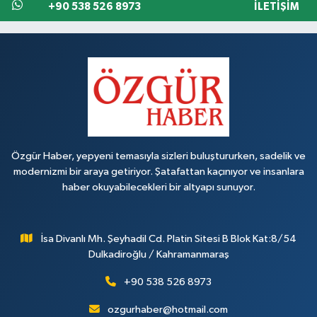
+90 538 526 8973
İLETIŞIM
Özgür Haber, yepyeni temasıyla sizleri buluştururken, sadelik ve
modernizmi bir araya getiriyor. Şatafattan kaçınıyor ve insanlara
haber okuyabilecekleri bir altyapı sunuyor.
İsa Divanlı Mh. Şeyhadil Cd. Platin Sitesi B Blok Kat:8/54
Dulkadiroğlu / Kahramanmaraş
+90 538 526 8973
ozgurhaber@hotmail.com