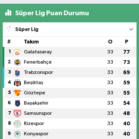
Süper Lig Puan Durumu
Süper Lig
#
Takım
O
P
1
Galatasaray
33
77
2
Fenerbahçe
33
73
3
Trabzonspor
33
69
4
Beşiktaş
33
59
5
Göztepe
33
55
6
Başakşehir
33
54
7
Samsunspor
33
48
8
Rizespor
33
40
9
Konyaspor
33
40