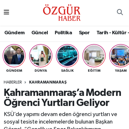
Alısveriş
MODA - GÜZELLİK
Nöbetçi Eczaneler
Gündem
Güncel
Politika
Spor
Tarih - Kültür 
Bilim / Teknoloji
Hava Durumu
Eğitim
Namaz Vakitleri
Ekonomi
Trafik Durumu
GÜNDEM
DÜNYA
SAĞLIK
EĞITIM
YAŞAM
Güncel
Süper Lig Puan Durumu ve Fikstür
HABERLER
KAHRAMANMARAŞ
Kahramanmaraş’a Modern
Gündem
Tüm Manşetler
Öğrenci Yurtları Geliyor
Magazin
Son Dakika Haberleri
KSÜ’de yapımı devam eden öğrenci yurtları ve
sosyal tesiste incelemelerde bulunan Başkan
Politika
Haber Arşivi