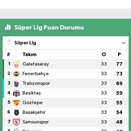
Süper Lig Puan Durumu
Süper Lig
#
Takım
O
P
1
Galatasaray
33
77
2
Fenerbahçe
33
73
3
Trabzonspor
33
69
4
Beşiktaş
33
59
5
Göztepe
33
55
6
Başakşehir
33
54
7
Samsunspor
33
48