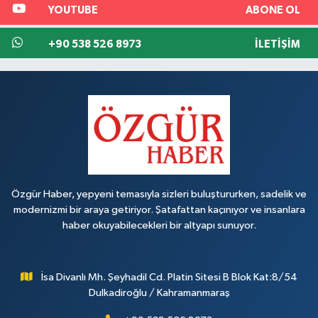
YOUTUBE
ABONE OL
+90 538 526 8973
İLETIŞIM
Özgür Haber, yepyeni temasıyla sizleri buluştururken, sadelik ve
modernizmi bir araya getiriyor. Şatafattan kaçınıyor ve insanlara
haber okuyabilecekleri bir altyapı sunuyor.
İsa Divanlı Mh. Şeyhadil Cd. Platin Sitesi B Blok Kat:8/54
Dulkadiroğlu / Kahramanmaraş