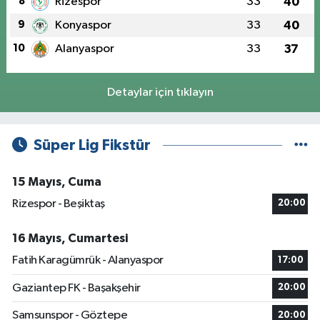
8
Rizespor
33
40
9
Konyaspor
33
40
10
Alanyaspor
33
37
Detaylar için tıklayın
Süper Lig Fikstür
15 Mayıs, Cuma
Rizespor - Beşiktaş
20:00
16 Mayıs, Cumartesi
Fatih Karagümrük - Alanyaspor
17:00
Gaziantep FK - Başakşehir
20:00
Samsunspor - Göztepe
20:00