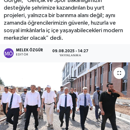
Görgel, “Gençlik ve Spor Bakanlığımızın
desteğiyle şehrimize kazandırılan bu yurt
Sağlık
projeleri, yalnızca bir barınma alanı değil; aynı
zamanda öğrencilerimizin güvenle, huzurla ve
Spor
sosyal imkânlarla iç içe yaşayabilecekleri modern
merkezler olacak” dedi.
Tarih - Kültür - Sanat - Turizm
MELEK ÖZGÜR
09.08.2025 - 14:27
Yaşam
EDITÖR
YAYINLANMA