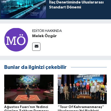
İlaç Denetiminde Uluslararası
Standart Dönemi
EDITÖR HAKKINDA
Melek Özgür
Bunlar da ilginizi çekebilir
Ağustos Fuarı’nın Yedinci
“Tour Of Kahramanmaraş”
Gününe Zakkum Damgası
Uluslararası Yol Bisikleti