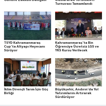
Turnuvası Tamamlandı
TSYD Kahramanmaraş
Kahramanmaraş'ta Bin
Cup’ta Altyapı Heyecanı
Öğrenciye Ücretsiz LGS ve
Sürüyor
YKS Kursu Verilecek
İklim Dirençli Tarım İçin Güç
Büyükşehir, Andırın’da Yol
Birliği
Yatırımlarını Artırarak
Sürdürüyor