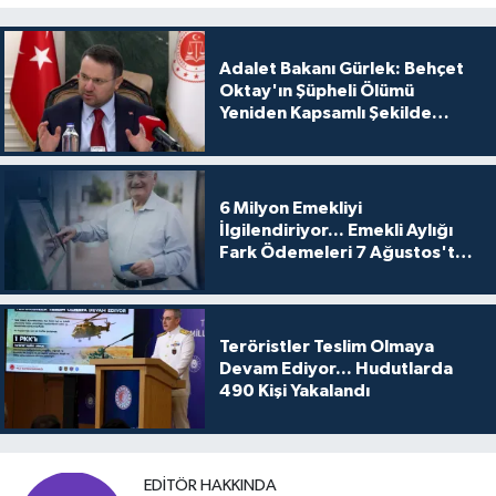
Adalet Bakanı Gürlek: Behçet
Oktay'ın Şüpheli Ölümü
Yeniden Kapsamlı Şekilde
İncelenecek
6 Milyon Emekliyi
İlgilendiriyor... Emekli Aylığı
Fark Ödemeleri 7 Ağustos'ta
Hesaplarda
Teröristler Teslim Olmaya
Devam Ediyor... Hudutlarda
490 Kişi Yakalandı
EDITÖR HAKKINDA