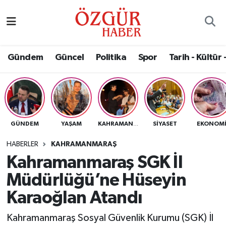
Alısveriş
MODA - GÜZELLİK
Nöbetçi Eczaneler
Gündem
Güncel
Politika
Spor
Tarih - Kültür 
Bilim / Teknoloji
Hava Durumu
Eğitim
Namaz Vakitleri
Ekonomi
Trafik Durumu
GÜNDEM
YAŞAM
SIYASET
EKONOM
KAHRAMANMARAŞ
Güncel
Süper Lig Puan Durumu ve Fikstür
HABERLER
KAHRAMANMARAŞ
Kahramanmaraş SGK İl
Gündem
Tüm Manşetler
Müdürlüğü’ne Hüseyin
Magazin
Son Dakika Haberleri
Karaoğlan Atandı
Kahramanmaraş Sosyal Güvenlik Kurumu (SGK) İl
Politika
Haber Arşivi