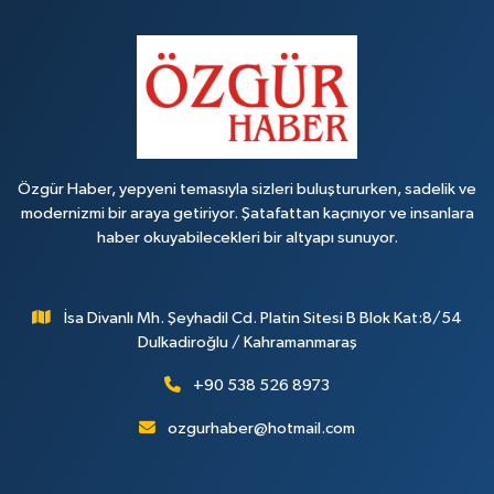
Özgür Haber, yepyeni temasıyla sizleri buluştururken, sadelik ve
modernizmi bir araya getiriyor. Şatafattan kaçınıyor ve insanlara
haber okuyabilecekleri bir altyapı sunuyor.
İsa Divanlı Mh. Şeyhadil Cd. Platin Sitesi B Blok Kat:8/54
Dulkadiroğlu / Kahramanmaraş
+90 538 526 8973
ozgurhaber@hotmail.com