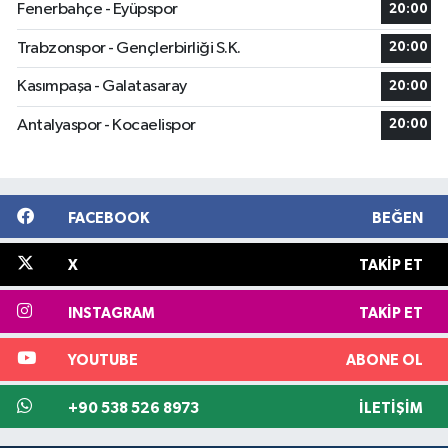
Fenerbahçe - Eyüpspor
20:00
Trabzonspor - Gençlerbirliği S.K.
20:00
Kasımpaşa - Galatasaray
20:00
Antalyaspor - Kocaelispor
20:00
FACEBOOK
BEĞEN
X
TAKIP ET
INSTAGRAM
TAKIP ET
YOUTUBE
ABONE OL
+90 538 526 8973
İLETIŞIM