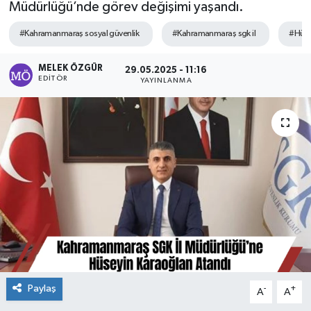
Müdürlüğü’nde görev değişimi yaşandı.
Sağlık
#Kahramanmaraş sosyal güvenlik
#Kahramanmaraş sgk il
#Hüse
Spor
MELEK ÖZGÜR
29.05.2025 - 11:16
EDITÖR
YAYINLANMA
Tarih - Kültür - Sanat - Turizm
Yaşam
Paylaş
-
+
A
A