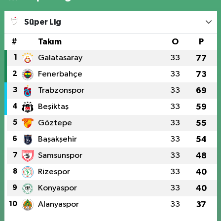
Süper Lig
#
Takım
O
P
1
Galatasaray
33
77
2
Fenerbahçe
33
73
3
Trabzonspor
33
69
4
Beşiktaş
33
59
5
Göztepe
33
55
6
Başakşehir
33
54
7
Samsunspor
33
48
8
Rizespor
33
40
9
Konyaspor
33
40
10
Alanyaspor
33
37