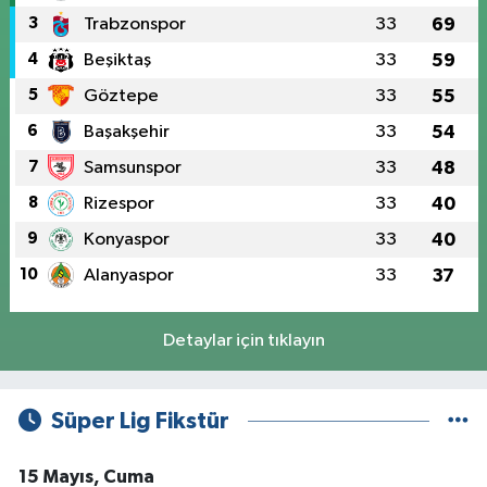
3
Trabzonspor
33
69
4
Beşiktaş
33
59
5
Göztepe
33
55
6
Başakşehir
33
54
7
Samsunspor
33
48
8
Rizespor
33
40
9
Konyaspor
33
40
10
Alanyaspor
33
37
Detaylar için tıklayın
Süper Lig Fikstür
15 Mayıs, Cuma