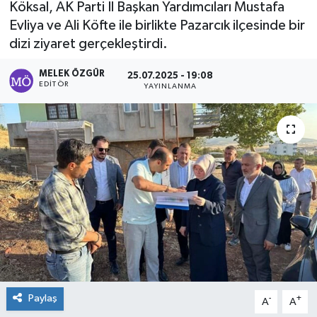
Köksal, AK Parti İl Başkan Yardımcıları Mustafa
Evliya ve Ali Köfte ile birlikte Pazarcık ilçesinde bir
Sağlık
dizi ziyaret gerçekleştirdi.
Spor
MELEK ÖZGÜR
25.07.2025 - 19:08
EDITÖR
YAYINLANMA
Tarih - Kültür - Sanat - Turizm
Yaşam
Paylaş
-
+
A
A