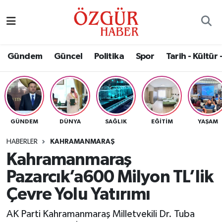
Alısveriş
MODA - GÜZELLİK
Nöbetçi Eczaneler
Gündem
Güncel
Politika
Spor
Tarih - Kültür 
Bilim / Teknoloji
Hava Durumu
Eğitim
Namaz Vakitleri
Ekonomi
Trafik Durumu
GÜNDEM
DÜNYA
SAĞLIK
EĞITIM
YAŞAM
Güncel
Süper Lig Puan Durumu ve Fikstür
HABERLER
KAHRAMANMARAŞ
Kahramanmaraş
Gündem
Tüm Manşetler
Pazarcık’a600 Milyon TL’lik
Magazin
Son Dakika Haberleri
Çevre Yolu Yatırımı
AK Parti Kahramanmaraş Milletvekili Dr. Tuba
Politika
Haber Arşivi