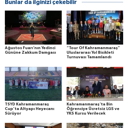
Bunlar da ilginizi çekebilir
Ağustos Fuarı’nın Yedinci
“Tour Of Kahramanmaraş”
Gününe Zakkum Damgası
Uluslararası Yol Bisikleti
Turnuvası Tamamlandı
TSYD Kahramanmaraş
Kahramanmaraş'ta Bin
Cup’ta Altyapı Heyecanı
Öğrenciye Ücretsiz LGS ve
Sürüyor
YKS Kursu Verilecek