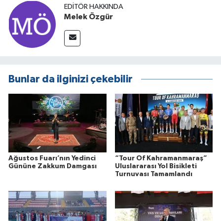
EDITÖR HAKKINDA
Melek Özgür
Bunlar da ilginizi çekebilir
Ağustos Fuarı’nın Yedinci
“Tour Of Kahramanmaraş”
Gününe Zakkum Damgası
Uluslararası Yol Bisikleti
Turnuvası Tamamlandı