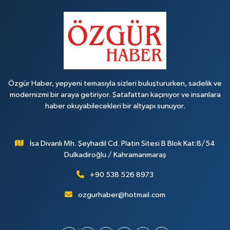
Özgür Haber, yepyeni temasıyla sizleri buluştururken, sadelik ve
modernizmi bir araya getiriyor. Şatafattan kaçınıyor ve insanlara
haber okuyabilecekleri bir altyapı sunuyor.
İsa Divanlı Mh. Şeyhadil Cd. Platin Sitesi B Blok Kat:8/54
Dulkadiroğlu / Kahramanmaraş
+90 538 526 8973
ozgurhaber@hotmail.com