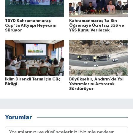
TSYD Kahramanmaraş
Kahramanmaraş'ta Bin
Cup’ta Altyapı Heyecanı
Öğrenciye Ücretsiz LGS ve
Sürüyor
YKS Kursu Verilecek
İklim Dirençli Tarım İçin Güç
Büyükşehir, Andırın’da Yol
Birliği
Yatırımlarını Artırarak
Sürdürüyor
Yorumlar