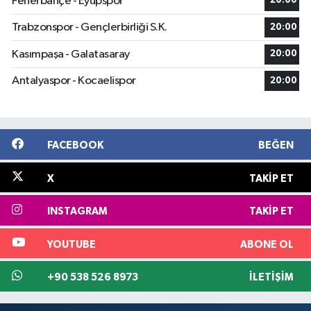
Fenerbahçe - Eyüpspor
20:00
Trabzonspor - Gençlerbirliği S.K.
20:00
Kasımpaşa - Galatasaray
20:00
Antalyaspor - Kocaelispor
20:00
FACEBOOK
BEĞEN
X
TAKIP ET
INSTAGRAM
TAKIP ET
YOUTUBE
ABONE OL
+90 538 526 8973
İLETIŞIM