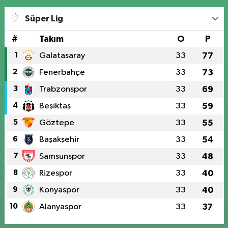
Süper Lig
#
Takım
O
P
1
Galatasaray
33
77
2
Fenerbahçe
33
73
3
Trabzonspor
33
69
4
Beşiktaş
33
59
5
Göztepe
33
55
6
Başakşehir
33
54
7
Samsunspor
33
48
8
Rizespor
33
40
9
Konyaspor
33
40
10
Alanyaspor
33
37