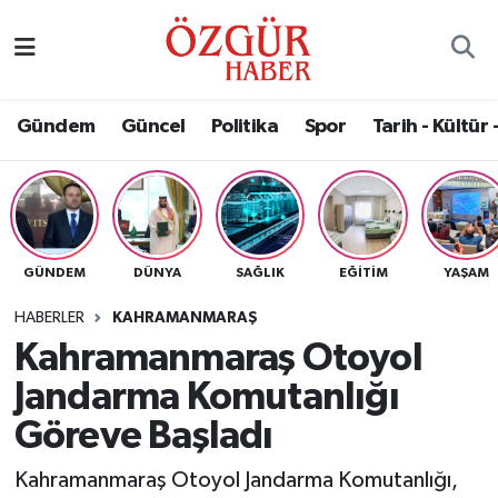
Alısveriş
MODA - GÜZELLİK
Nöbetçi Eczaneler
Gündem
Güncel
Politika
Spor
Tarih - Kültür 
Bilim / Teknoloji
Hava Durumu
Eğitim
Namaz Vakitleri
Ekonomi
Trafik Durumu
GÜNDEM
DÜNYA
SAĞLIK
EĞITIM
YAŞAM
Güncel
Süper Lig Puan Durumu ve Fikstür
HABERLER
KAHRAMANMARAŞ
Kahramanmaraş Otoyol
Gündem
Tüm Manşetler
Jandarma Komutanlığı
Magazin
Son Dakika Haberleri
Göreve Başladı
Kahramanmaraş Otoyol Jandarma Komutanlığı,
Politika
Haber Arşivi