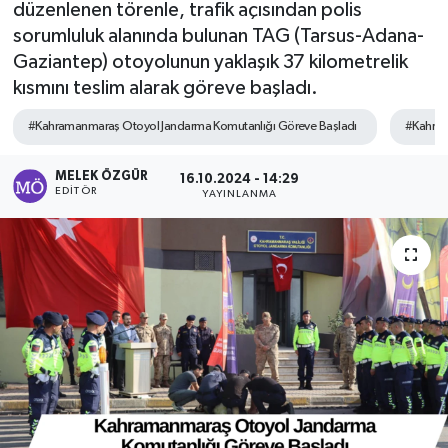
düzenlenen törenle, trafik açısından polis
sorumluluk alanında bulunan TAG (Tarsus-Adana-
Sağlık
Gaziantep) otoyolunun yaklaşık 37 kilometrelik
kısmını teslim alarak göreve başladı.
Spor
#Kahramanmaraş Otoyol Jandarma Komutanlığı Göreve Başladı
#Kahram
Tarih - Kültür - Sanat - Turizm
MELEK ÖZGÜR
16.10.2024 - 14:29
Yaşam
EDITÖR
YAYINLANMA