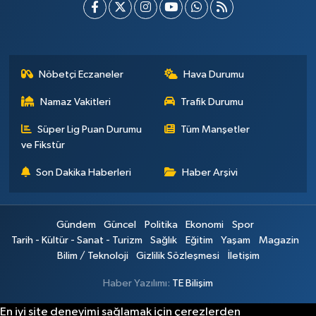
Nöbetçi Eczaneler
Hava Durumu
Namaz Vakitleri
Trafik Durumu
Süper Lig Puan Durumu
Tüm Manşetler
ve Fikstür
Son Dakika Haberleri
Haber Arşivi
Gündem
Güncel
Politika
Ekonomi
Spor
Tarih - Kültür - Sanat - Turizm
Sağlık
Eğitim
Yaşam
Magazin
Bilim / Teknoloji
Gizlilik Sözleşmesi
İletişim
Haber Yazılımı:
TE Bilişim
En iyi site deneyimi sağlamak için çerezlerden