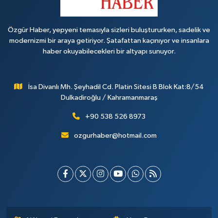
Özgür Haber, yepyeni temasıyla sizleri buluştururken, sadelik ve
modernizmi bir araya getiriyor. Şatafattan kaçınıyor ve insanlara
haber okuyabilecekleri bir altyapı sunuyor.
İsa Divanlı Mh. Şeyhadil Cd. Platin Sitesi B Blok Kat:8/54
Dulkadiroğlu / Kahramanmaraş
+90 538 526 8973
ozgurhaber@hotmail.com