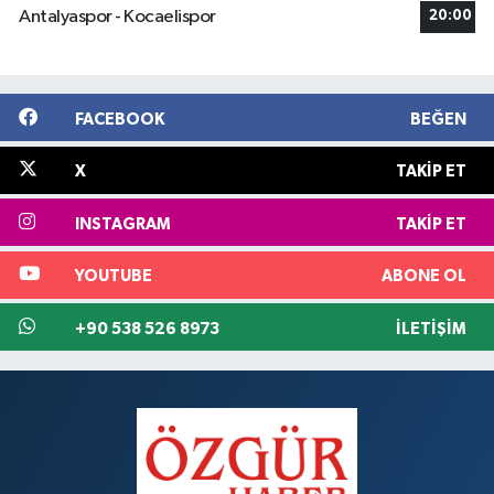
Antalyaspor - Kocaelispor
20:00
FACEBOOK
BEĞEN
X
TAKIP ET
INSTAGRAM
TAKIP ET
YOUTUBE
ABONE OL
+90 538 526 8973
İLETIŞIM