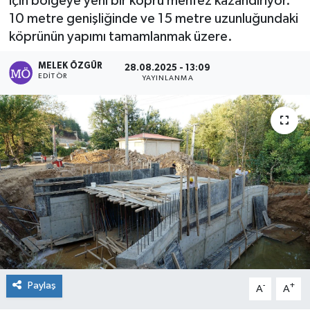
için bölgeye yeni bir köprü menfez kazandırıyor.
10 metre genişliğinde ve 15 metre uzunluğundaki
Sağlık
köprünün yapımı tamamlanmak üzere.
Spor
MELEK ÖZGÜR
28.08.2025 - 13:09
EDITÖR
YAYINLANMA
Tarih - Kültür - Sanat - Turizm
Yaşam
Paylaş
-
+
A
A