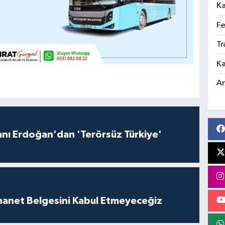
Ka
Fe
Tr
Ka
An
ı Erdoğan'dan 'Terörsüz Türkiye'
İhanet Belgesini Kabul Etmeyeceğiz