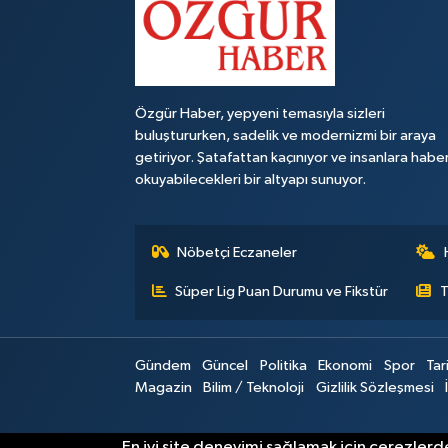
Özgür Haber, yepyeni temasıyla sizleri
buluştururken, sadelik ve modernizmi bir araya
getiriyor. Şatafattan kaçınıyor ve insanlara habe
okuyabilecekleri bir altyapı sunuyor.
Nöbetçi Eczaneler
Süper Lig Puan Durumu ve Fikstür
T
Gündem
Güncel
Politika
Ekonomi
Spor
Tar
Magazin
Bilim / Teknoloji
Gizlilik Sözleşmesi
En iyi site deneyimi sağlamak için çerezlerde