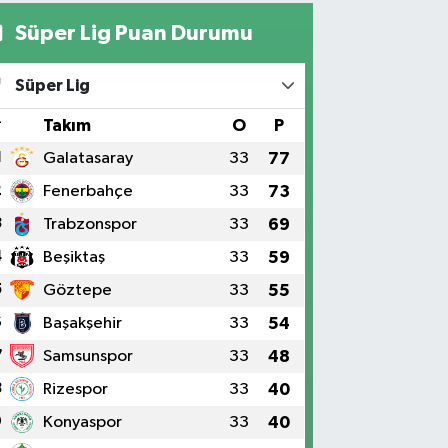
Süper Lig Puan Durumu
Süper Lig
#
Takım
O
P
1
Galatasaray
33
77
2
Fenerbahçe
33
73
3
Trabzonspor
33
69
4
Beşiktaş
33
59
5
Göztepe
33
55
6
Başakşehir
33
54
7
Samsunspor
33
48
8
Rizespor
33
40
9
Konyaspor
33
40