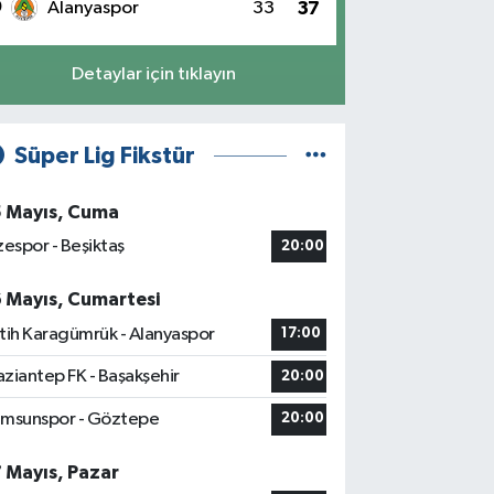
0
Alanyaspor
33
37
Detaylar için tıklayın
Süper Lig Fikstür
5 Mayıs, Cuma
zespor - Beşiktaş
20:00
6 Mayıs, Cumartesi
tih Karagümrük - Alanyaspor
17:00
ziantep FK - Başakşehir
20:00
msunspor - Göztepe
20:00
7 Mayıs, Pazar