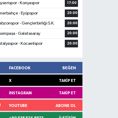
yserispor - Konyaspor
17:00
nerbahçe - Eyüpspor
20:00
abzonspor - Gençlerbirliği S.K.
20:00
sımpaşa - Galatasaray
20:00
talyaspor - Kocaelispor
20:00
FACEBOOK
BEĞEN
X
TAKIP ET
INSTAGRAM
TAKIP ET
YOUTUBE
ABONE OL