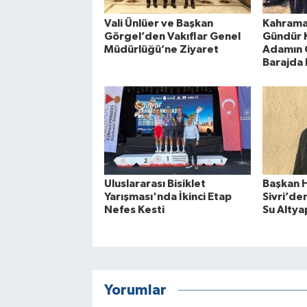
Vali Ünlüer ve Başkan
Kahrama
Görgel’den Vakıflar Genel
Gündür K
Müdürlüğü’ne Ziyaret
Adamın 
Barajda
Uluslararası Bisiklet
Başkan 
Yarışması'nda İkinci Etap
Sivri’d
Nefes Kesti
Su Altyap
Yorumlar