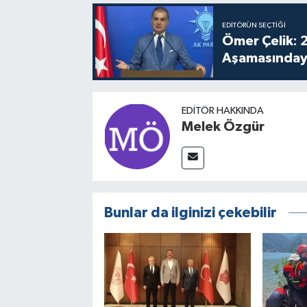
EDITÖRÜN SEÇTIĞI
Ömer Çelik: 2
Aşamasınday
EDITÖR HAKKINDA
Melek Özgür
Bunlar da ilginizi çekebilir