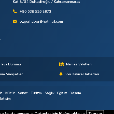
Kat:8/54 Dulkadiroğlu / Kahramanmaraş
+90 538 526 8973
ozgurhaber@hotmail.com
r
Hava Durumu
Namaz Vakitleri
üm Manşetler
Son Dakika Haberleri
ih - Kültür - Sanat - Turizm
Sağlık
Eğitim
Yaşam
İletişim
n faydalanıyoruz. Detaylar için lütfen tıklayın.
Tamam