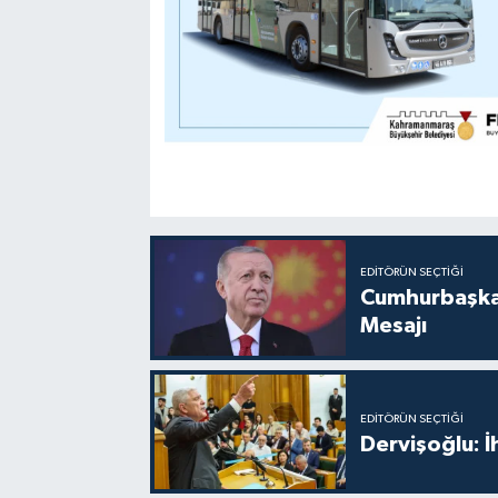
EDITÖRÜN SEÇTIĞI
Cumhurbaşkan
Mesajı
EDITÖRÜN SEÇTIĞI
Dervişoğlu: 