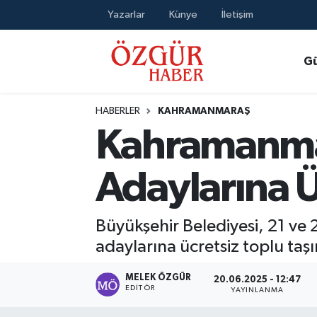
Yazarlar
Künye
İletişim
Alısveriş
MODA - GÜZELLİK
Nöbetçi Eczaneler
G
Bilim / Teknoloji
Hava Durumu
HABERLER
KAHRAMANMARAŞ
Eğitim
Namaz Vakitleri
Kahramanma
Ekonomi
Trafik Durumu
Adaylarına Ü
Güncel
Süper Lig Puan Durumu ve Fikstür
Büyükşehir Belediyesi, 21 ve 
Gündem
Tüm Manşetler
adaylarına ücretsiz toplu taş
Magazin
Son Dakika Haberleri
MELEK ÖZGÜR
20.06.2025 - 12:47
EDITÖR
YAYINLANMA
Politika
Haber Arşivi