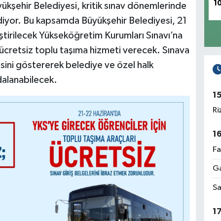
1
şehir Belediyesi, kritik sınav dönemlerinde
iyor. Bu kapsamda Büyükşehir Belediyesi, 21
ştirilecek Yükseköğretim Kurumları Sınavı’na
 ücretsiz toplu taşıma hizmeti verecek. Sınava
esini göstererek belediye ve özel halk
dalanabilecek.
1
Ri
1
Fa
Ga
Sa
1