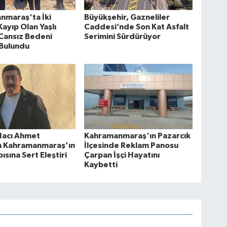
nmaraş'ta İki
Büyükşehir, Gazneliler
ayıp Olan Yaşlı
Caddesi’nde Son Kat Asfalt
Cansız Bedeni
Serimini Sürdürüyor
 Bulundu
Hacı Ahmet
Kahramanmaraş'ın Pazarcık
en Kahramanmaraş’ın
İlçesinde Reklam Panosu
ısına Sert Eleştiri
Çarpan İşçi Hayatını
Kaybetti