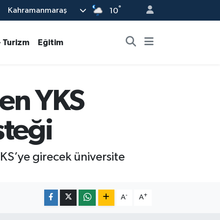
°
Kahramanmaraş
10
- Turizm
Eğitim
en YKS
steği
YKS’ye girecek üniversite
-
+
A
A