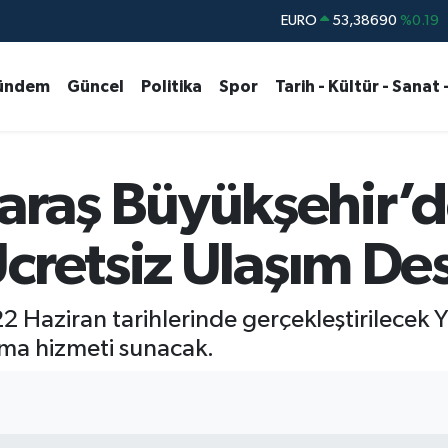
EURO
53,38690
%0.19
STERLİN
61,60380
%0.18
ündem
Güncel
Politika
Spor
Tarih - Kültür - Sanat 
G.ALTIN
6862,09000
%0.19
BİST100
14.598,00
%0
BITCOIN
79.591,74
%-1.82
raş Büyükşehir’d
DOLAR
45,43620
%0.02
cretsiz Ulaşım De
22 Haziran tarihlerinde gerçekleştirilecek 
ıma hizmeti sunacak.