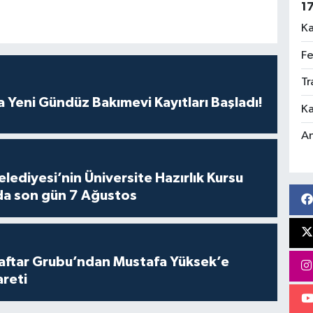
1
Ka
Fe
Tr
 Yeni Gündüz Bakımevi Kayıtları Başladı!
Ka
An
lediyesi’nin Üniversite Hazırlık Kursu
da son gün 7 Ağustos
aftar Grubu’ndan Mustafa Yüksek’e
areti