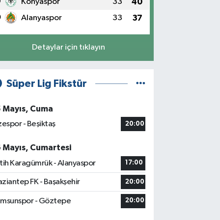
9
Konyaspor
33
40
0
Alanyaspor
33
37
Detaylar için tıklayın
Süper Lig Fikstür
5 Mayıs, Cuma
zespor - Beşiktaş
20:00
6 Mayıs, Cumartesi
tih Karagümrük - Alanyaspor
17:00
ziantep FK - Başakşehir
20:00
msunspor - Göztepe
20:00