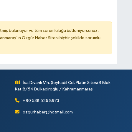
tmiş bulunuyor ve tüm sorumluluğu üstleniyorsunuz.
nmaraş'ın Özgür Haber Sitesi hiçbir şekilde sorumlu
İsa Divanlı Mh. Şeyhadil Cd. Platin Sitesi B Blok
Kat:8/54 Dulkadiroğlu / Kahramanmaraş
+90 538 526 8973
ozgurhaber@hotmail.com