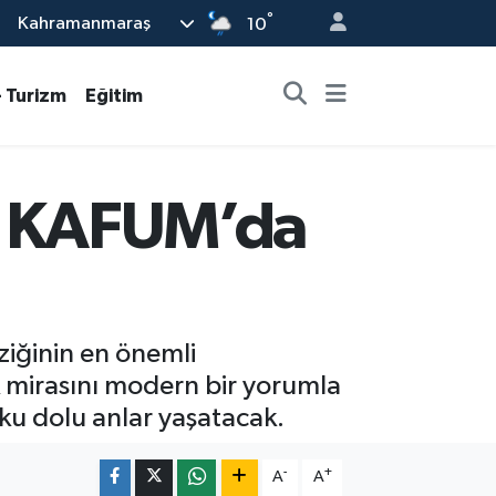
°
Kahramanmaraş
10
- Turizm
Eğitim
ta KAFUM’da
iğinin en önemli
k mirasını modern bir yorumla
ku dolu anlar yaşatacak.
-
+
A
A