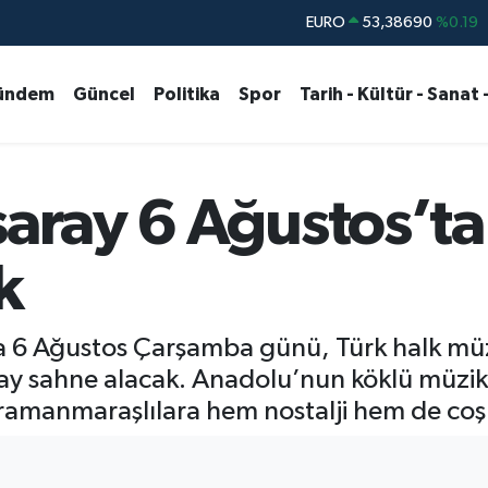
STERLİN
61,60380
%0.18
G.ALTIN
6862,09000
%0.19
ündem
Güncel
Politika
Spor
Tarih - Kültür - Sanat 
BİST100
14.598,00
%0
BITCOIN
79.591,74
%-1.82
DOLAR
45,43620
%0.02
nsaray 6 Ağustos’
k
a 6 Ağustos Çarşamba günü, Türk halk müz
aray sahne alacak. Anadolu’nun köklü müzi
ramanmaraşlılara hem nostalji hem de coş