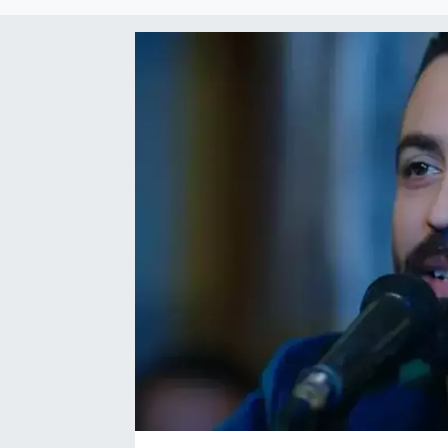
Sağlık
Spor
Tarih - Kültür - Sanat - Turizm
Yaşam