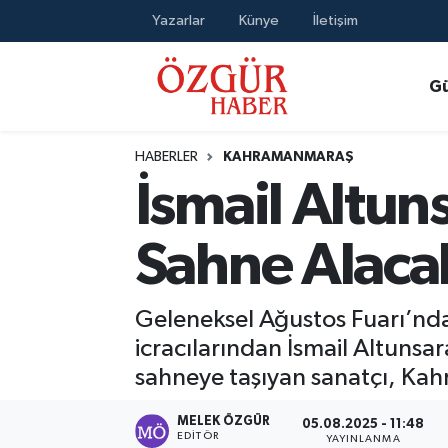
Yazarlar
Künye
İletişim
Alısveriş
MODA - GÜZELLİK
Nöbetçi Eczaneler
G
Bilim / Teknoloji
Hava Durumu
HABERLER
KAHRAMANMARAŞ
Eğitim
Namaz Vakitleri
İsmail Altu
Ekonomi
Trafik Durumu
Sahne Alaca
Güncel
Süper Lig Puan Durumu ve Fikstür
Geleneksel Ağustos Fuarı’nd
Gündem
Tüm Manşetler
icracılarından İsmail Altuns
sahneye taşıyan sanatçı, Kah
Magazin
Son Dakika Haberleri
MELEK ÖZGÜR
05.08.2025 - 11:48
Politika
Haber Arşivi
EDITÖR
YAYINLANMA