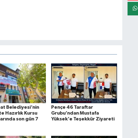
at Belediyesi’nin
Pençe 46 Taraftar
te Hazırlık Kursu
Grubu’ndan Mustafa
arında son gün 7
Yüksek’e Teşekkür Ziyareti