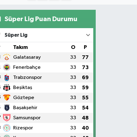
Süper Lig Puan Durumu
Süper Lig
#
Takım
O
P
1
Galatasaray
33
77
2
Fenerbahçe
33
73
3
Trabzonspor
33
69
4
Beşiktaş
33
59
5
Göztepe
33
55
6
Başakşehir
33
54
7
Samsunspor
33
48
8
Rizespor
33
40