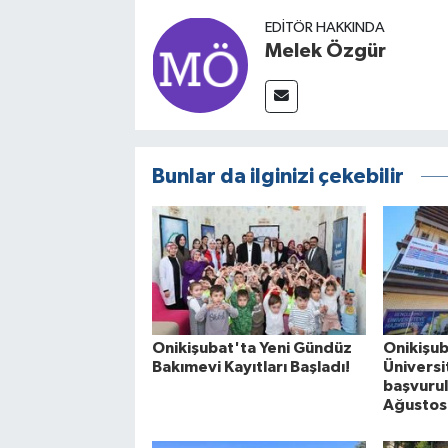
EDITÖR HAKKINDA
Melek Özgür
Bunlar da ilginizi çekebilir
Onikişubat'ta Yeni Gündüz
Onikişub
Bakımevi Kayıtları Başladı!
Üniversi
başvurul
Ağustos