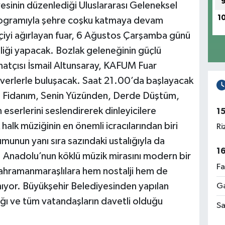
inin düzenlediği Uluslararası Geleneksel
1
programıyla şehre coşku katmaya devam
tçiyi ağırlayan fuar, 6 Ağustos Çarşamba günü
pliği yapacak. Bozlak geleneğinin güçlü
anatçısı İsmail Altunsaray, KAFUM Fuar
verlerle buluşacak. Saat 21.00’da başlayacak
sa Fidanım, Senin Yüzünden, Derde Düştüm,
n eserlerini seslendirerek dinleyicilere
1
alk müziğinin en önemli icracılarından biri
Ri
umunun yanı sıra sazındaki ustalığıyla da
1
r. Anadolu’nun köklü müzik mirasını modern bir
Fa
ahramanmaraşlılara hem nostalji hem de
nıyor. Büyükşehir Belediyesinden yapılan
Ga
ğı ve tüm vatandaşların davetli olduğu
Sa