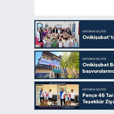
EDITÖRÜN SEÇTIĞI
Onikişubat'ta
EDITÖRÜN SEÇTIĞI
Onikişubat Be
başvuruların
EDITÖRÜN SEÇTIĞI
Pençe 46 Tar
Teşekkür Ziy