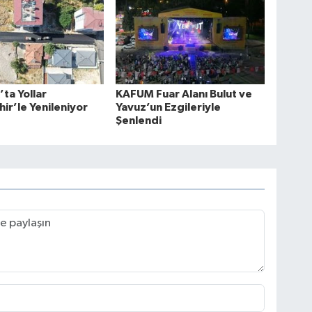
’ta Yollar
KAFUM Fuar Alanı Bulut ve
ir’le Yenileniyor
Yavuz’un Ezgileriyle
Şenlendi