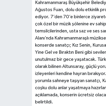
Kahramanmaraş Büyükşehir Belediyes
Ağustos Fuarı, dolu dolu etkinlik 
ediyor. 7’den 70’e binlerce ziyare
çok özel bir müzik şölenine ev sahi
temsilcilerinden, usta saz ve ses s
Alanı’nda Kahramanmaraşlı müzikse
konserde sanatçı; Kız Senin, Kuru
Yine Gel ve Bıraktın Beni gibi sevile
unutulmaz bir gece yaşatacak. Türk h
olarak bilinen Altunsaray, güçlü yor
izleyenleri kendine hayran bırakıyo
yorumla sahneye taşıyan sanatçı, K
coşku dolu anlar yaşatmaya hazırla
açıklamada, konserin ücretsiz olaca
belirtildi.