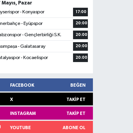
7 Mayıs, Pazar
yserispor - Konyaspor
17:00
nerbahçe - Eyüpspor
20:00
abzonspor - Gençlerbirliği S.K.
20:00
sımpaşa - Galatasaray
20:00
talyaspor - Kocaelispor
20:00
FACEBOOK
BEĞEN
X
TAKIP ET
INSTAGRAM
TAKIP ET
YOUTUBE
ABONE OL