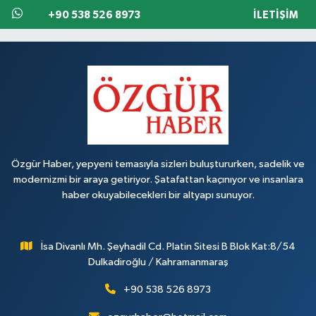
+90 538 526 8973
İLETIŞIM
Özgür Haber, yepyeni temasıyla sizleri buluştururken, sadelik ve
modernizmi bir araya getiriyor. Şatafattan kaçınıyor ve insanlara
haber okuyabilecekleri bir altyapı sunuyor.
İsa Divanlı Mh. Şeyhadil Cd. Platin Sitesi B Blok Kat:8/54
Dulkadiroğlu / Kahramanmaraş
+90 538 526 8973