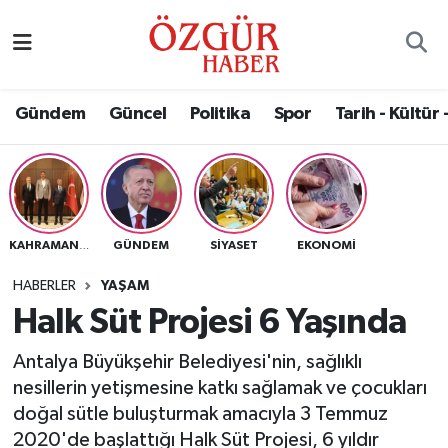
Alısveriş
MODA - GÜZELLİK
Nöbetçi Eczaneler
Gündem
Güncel
Politika
Spor
Tarih - Kültür 
Bilim / Teknoloji
Hava Durumu
Eğitim
Namaz Vakitleri
Ekonomi
Trafik Durumu
GÜNDEM
SIYASET
EKONOMI
KAHRAMANMARAŞ
Güncel
Süper Lig Puan Durumu ve Fikstür
HABERLER
YAŞAM
Halk Süt Projesi 6 Yaşında
Gündem
Tüm Manşetler
Antalya Büyükşehir Belediyesi'nin, sağlıklı
Magazin
Son Dakika Haberleri
nesillerin yetişmesine katkı sağlamak ve çocukları
doğal sütle buluşturmak amacıyla 3 Temmuz
Politika
Haber Arşivi
2020'de başlattığı Halk Süt Projesi, 6 yıldır