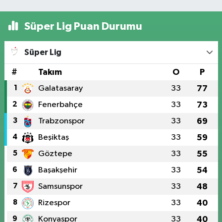
Süper Lig Puan Durumu
Süper Lig
#
Takım
O
P
1
Galatasaray
33
77
2
Fenerbahçe
33
73
3
Trabzonspor
33
69
4
Beşiktaş
33
59
5
Göztepe
33
55
6
Başakşehir
33
54
7
Samsunspor
33
48
8
Rizespor
33
40
9
Konyaspor
33
40