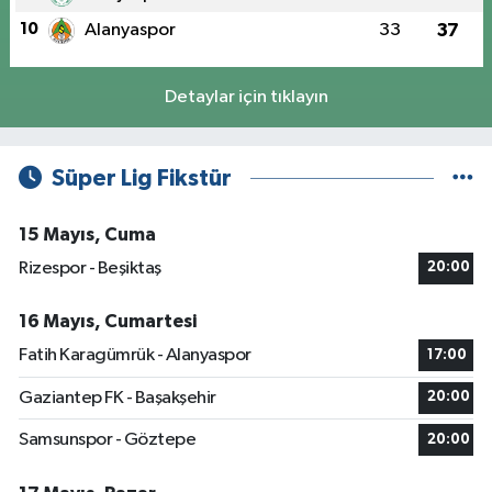
10
Alanyaspor
33
37
Detaylar için tıklayın
Süper Lig Fikstür
15 Mayıs, Cuma
Rizespor - Beşiktaş
20:00
16 Mayıs, Cumartesi
Fatih Karagümrük - Alanyaspor
17:00
Gaziantep FK - Başakşehir
20:00
Samsunspor - Göztepe
20:00