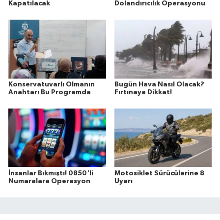
Kapatılacak
Dolandırıcılık Operasyonu
Konservatuvarlı Olmanın
Bugün Hava Nasıl Olacak?
Anahtarı Bu Programda
Fırtınaya Dikkat!
İnsanlar Bıkmıştı! 0850'li
Motosiklet Sürücülerine 8
Numaralara Operasyon
Uyarı