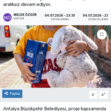
aralıksız devam ediyor.
Sağlık
MELEK ÖZGÜR
04.07.2026 - 23:35
04.07.2026 - 23:
EDITÖR
YAYINLANMA
GÜNCELLEME
Spor
Tarih - Kültür - Sanat - Turizm
Yaşam
Paylaş
-
+
A
A
Antalya Büyükşehir Belediyesi, proje kapsamında