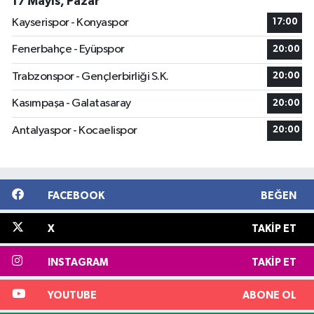
17 Mayıs, Pazar
Kayserispor - Konyaspor
17:00
Fenerbahçe - Eyüpspor
20:00
Trabzonspor - Gençlerbirliği S.K.
20:00
Kasımpaşa - Galatasaray
20:00
Antalyaspor - Kocaelispor
20:00
FACEBOOK
BEĞEN
X
TAKIP ET
INSTAGRAM
TAKIP ET
YOUTUBE
ABONE OL