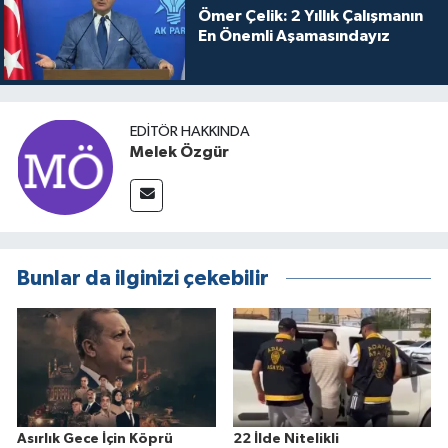
Ömer Çelik: 2 Yıllık Çalışmanın
En Önemli Aşamasındayız
EDITÖR HAKKINDA
Melek Özgür
Bunlar da ilginizi çekebilir
Asırlık Gece İçin Köprü
22 İlde Nitelikli