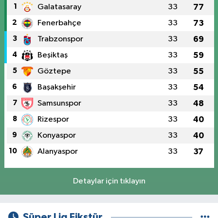
1
Galatasaray
33
77
2
Fenerbahçe
33
73
3
Trabzonspor
33
69
4
Beşiktaş
33
59
5
Göztepe
33
55
6
Başakşehir
33
54
7
Samsunspor
33
48
8
Rizespor
33
40
9
Konyaspor
33
40
10
Alanyaspor
33
37
Detaylar için tıklayın
Süper Lig Fikstür