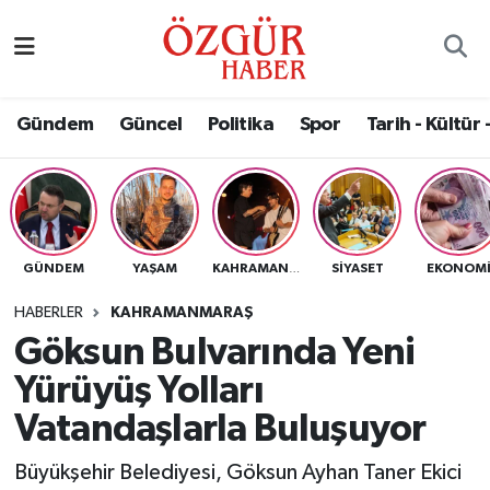
Alısveriş
MODA - GÜZELLİK
Nöbetçi Eczaneler
Gündem
Güncel
Politika
Spor
Tarih - Kültür 
Bilim / Teknoloji
Hava Durumu
Eğitim
Namaz Vakitleri
Ekonomi
Trafik Durumu
GÜNDEM
YAŞAM
SIYASET
EKONOM
KAHRAMANMARAŞ
Güncel
Süper Lig Puan Durumu ve Fikstür
HABERLER
KAHRAMANMARAŞ
Göksun Bulvarında Yeni
Gündem
Tüm Manşetler
Yürüyüş Yolları
Magazin
Son Dakika Haberleri
Vatandaşlarla Buluşuyor
Büyükşehir Belediyesi, Göksun Ayhan Taner Ekici
Politika
Haber Arşivi