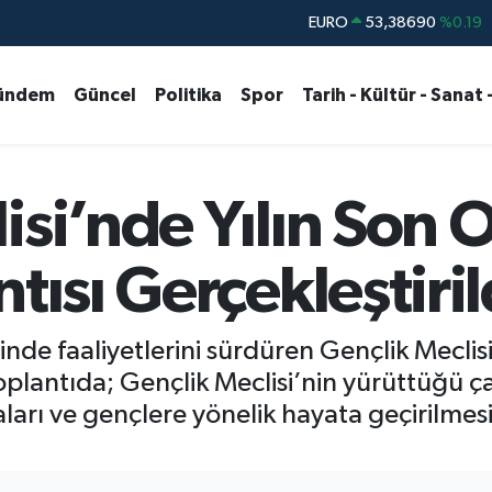
STERLİN
61,60380
%0.18
G.ALTIN
6862,09000
%0.19
ündem
Güncel
Politika
Spor
Tarih - Kültür - Sanat 
BİST100
14.598,00
%0
BITCOIN
79.591,74
%-1.82
DOLAR
45,43620
%0.02
isi’nde Yılın Son 
EURO
53,38690
%0.19
tısı Gerçekleştiril
nde faaliyetlerini sürdüren Gençlik Meclisi
oplantıda; Gençlik Meclisi’nin yürüttüğü çalı
arı ve gençlere yönelik hayata geçirilmes