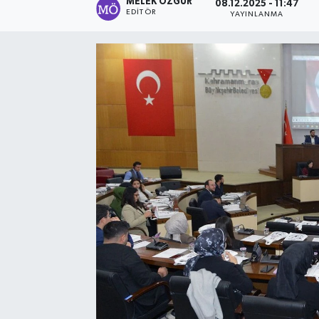
MELEK ÖZGÜR
08.12.2025 - 11:47
EDITÖR
YAYINLANMA
Sağlık
Spor
Tarih - Kültür - Sanat - Turizm
Yaşam