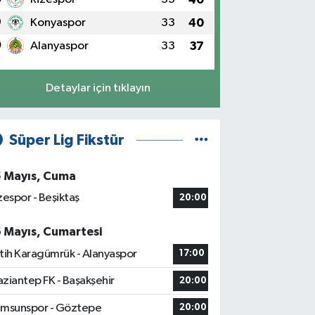
9
Konyaspor
33
40
0
Alanyaspor
33
37
Detaylar için tıklayın
Süper Lig Fikstür
5 Mayıs, Cuma
zespor - Beşiktaş
20:00
6 Mayıs, Cumartesi
tih Karagümrük - Alanyaspor
17:00
ziantep FK - Başakşehir
20:00
msunspor - Göztepe
20:00