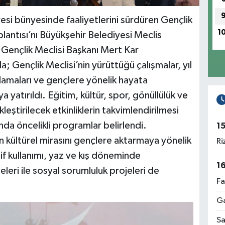
i bünyesinde faaliyetlerini sürdüren Gençlik
1
plantısı’nı Büyükşehir Belediyesi Meclis
 Gençlik Meclisi Başkanı Mert Kar
 Gençlik Meclisi’nin yürüttüğü çalışmalar, yıl
nlamaları ve gençlere yönelik hayata
 yatırıldı. Eğitim, kültür, spor, gönüllülük ve
eştirilecek etkinliklerin takvimlendirilmesi
da öncelikli programlar belirlendi.
1
 kültürel mirasını gençlere aktarmaya yönelik
Ri
tif kullanımı, yaz ve kış döneminde
1
leri ile sosyal sorumluluk projeleri de
Fa
Ga
Sa