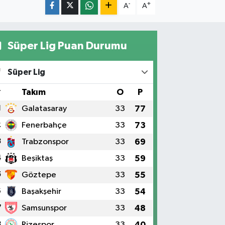
-
+
A
A
Süper Lig Puan Durumu
Süper Lig
#
Takım
O
P
1
Galatasaray
33
77
2
Fenerbahçe
33
73
3
Trabzonspor
33
69
4
Beşiktaş
33
59
5
Göztepe
33
55
6
Başakşehir
33
54
7
Samsunspor
33
48
8
Rizespor
33
40