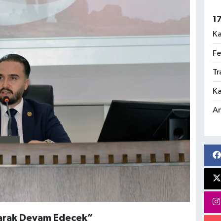
1
Ka
Fe
Tr
Ka
An
rtarak Devam Edecek”