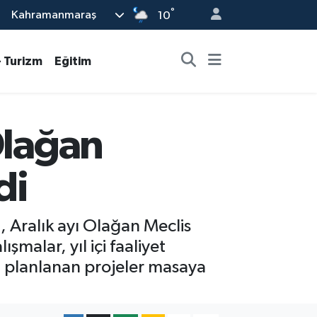
°
Kahramanmaraş
10
- Turizm
Eğitim
Olağan
di
, Aralık ayı Olağan Meclis
şmalar, yıl içi faaliyet
i planlanan projeler masaya