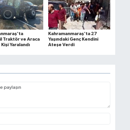
nmaraş'ta
Kahramanmaraş'ta 27
 Traktör ve Araca
Yaşındaki Genç Kendini
 Kişi Yaralandı
Ateşe Verdi