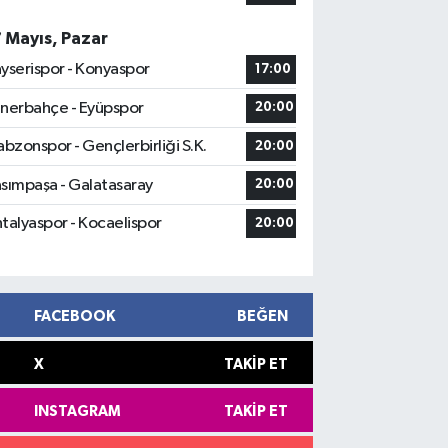
7 Mayıs, Pazar
yserispor - Konyaspor
17:00
nerbahçe - Eyüpspor
20:00
abzonspor - Gençlerbirliği S.K.
20:00
sımpaşa - Galatasaray
20:00
talyaspor - Kocaelispor
20:00
FACEBOOK
BEĞEN
X
TAKIP ET
INSTAGRAM
TAKIP ET