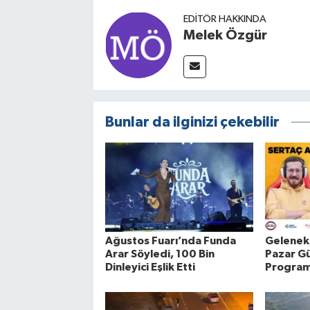
EDITÖR HAKKINDA
Melek Özgür
Bunlar da ilginizi çekebilir
Ağustos Fuarı’nda Funda
Geleneks
Arar Söyledi, 100 Bin
Pazar Gü
Dinleyici Eşlik Etti
Program