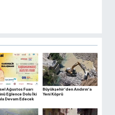
el Ağustos Fuarı
Büyükşehir’den Andırın’a
nü Eğlence Dolu İki
Yeni Köprü
la Devam Edecek