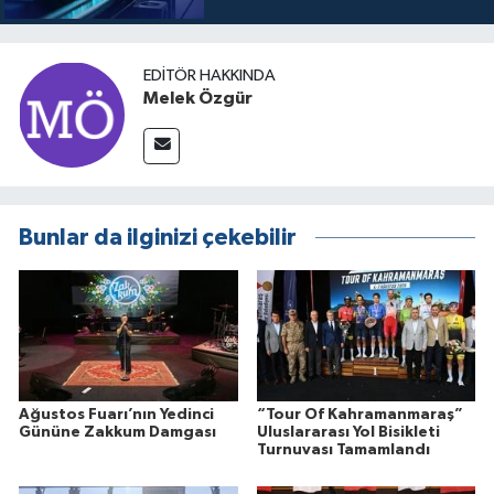
EDITÖR HAKKINDA
Melek Özgür
Bunlar da ilginizi çekebilir
Ağustos Fuarı’nın Yedinci
“Tour Of Kahramanmaraş”
Gününe Zakkum Damgası
Uluslararası Yol Bisikleti
Turnuvası Tamamlandı