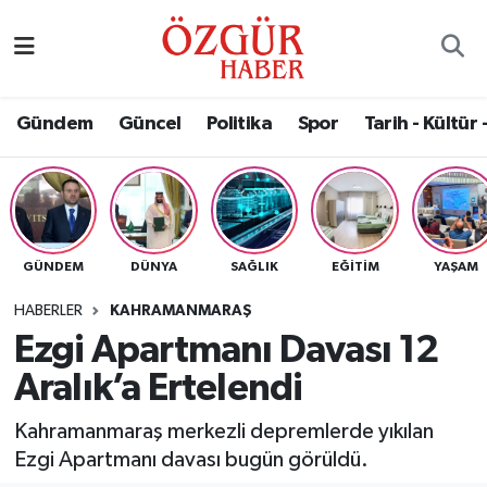
Alısveriş
MODA - GÜZELLİK
Nöbetçi Eczaneler
Gündem
Güncel
Politika
Spor
Tarih - Kültür 
Bilim / Teknoloji
Hava Durumu
Eğitim
Namaz Vakitleri
Ekonomi
Trafik Durumu
GÜNDEM
DÜNYA
SAĞLIK
EĞITIM
YAŞAM
Güncel
Süper Lig Puan Durumu ve Fikstür
HABERLER
KAHRAMANMARAŞ
Ezgi Apartmanı Davası 12
Gündem
Tüm Manşetler
Aralık’a Ertelendi
Magazin
Son Dakika Haberleri
Kahramanmaraş merkezli depremlerde yıkılan
Ezgi Apartmanı davası bugün görüldü.
Politika
Haber Arşivi