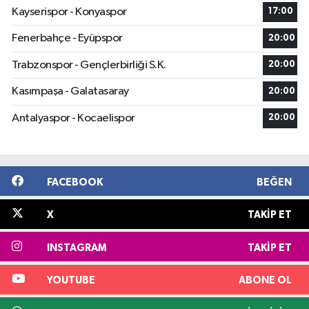
Kayserispor - Konyaspor
17:00
Fenerbahçe - Eyüpspor
20:00
Trabzonspor - Gençlerbirliği S.K.
20:00
Kasımpaşa - Galatasaray
20:00
Antalyaspor - Kocaelispor
20:00
FACEBOOK
BEĞEN
X
TAKIP ET
INSTAGRAM
TAKIP ET
YOUTUBE
ABONE OL