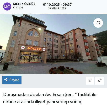
MELEK ÖZGÜR
01.10.2025 - 09:37
Sağlık
EDITÖR
YAYINLANMA
Spor
Tarih - Kültür - Sanat - Turizm
Yaşam
Paylaş
-
+
A
A
Duruşmada söz alan Av. Ersan Şen, “Tadilat ile
netice arasında illiyet yani sebep sonuç