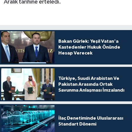
Aralık tarihine erteledi.
Bakan Gürlek: Yeşil Vatan'a
Kastedenler Hukuk Önünde
Hesap Verecek
Türkiye, Suudi Arabistan Ve
Pakistan Arasında Ortak
Savunma Anlaşması İmzalandı
İlaç Denetiminde Uluslararası
Standart Dönemi