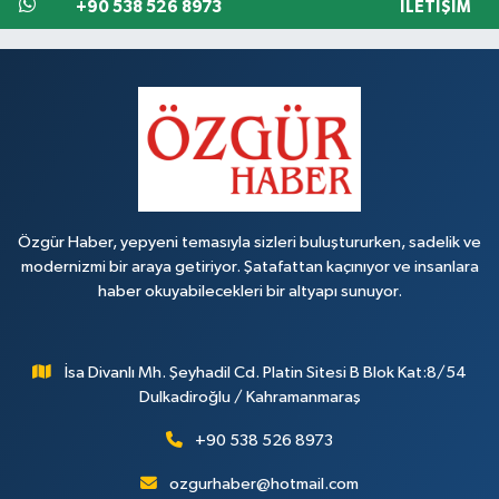
+90 538 526 8973
İLETIŞIM
Özgür Haber, yepyeni temasıyla sizleri buluştururken, sadelik ve
modernizmi bir araya getiriyor. Şatafattan kaçınıyor ve insanlara
haber okuyabilecekleri bir altyapı sunuyor.
İsa Divanlı Mh. Şeyhadil Cd. Platin Sitesi B Blok Kat:8/54
Dulkadiroğlu / Kahramanmaraş
+90 538 526 8973
ozgurhaber@hotmail.com