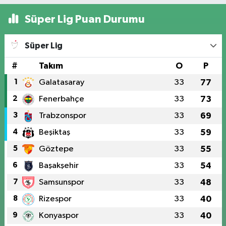
Süper Lig Puan Durumu
Süper Lig
#
Takım
O
P
1
Galatasaray
33
77
2
Fenerbahçe
33
73
3
Trabzonspor
33
69
4
Beşiktaş
33
59
5
Göztepe
33
55
6
Başakşehir
33
54
7
Samsunspor
33
48
8
Rizespor
33
40
9
Konyaspor
33
40