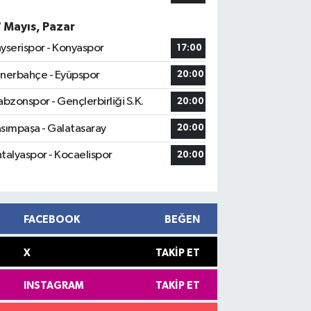
7 Mayıs, Pazar
yserispor - Konyaspor
17:00
nerbahçe - Eyüpspor
20:00
abzonspor - Gençlerbirliği S.K.
20:00
sımpaşa - Galatasaray
20:00
talyaspor - Kocaelispor
20:00
FACEBOOK
BEĞEN
X
TAKIP ET
INSTAGRAM
TAKIP ET