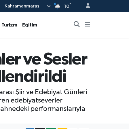
°
Kahramanmaraş
10
- Turizm
Eğitim
er ve Sesler
lendirildi
arası Şiir ve Edebiyat Günleri
ren edebiyatseverler
 sahnedeki performanslarıyla