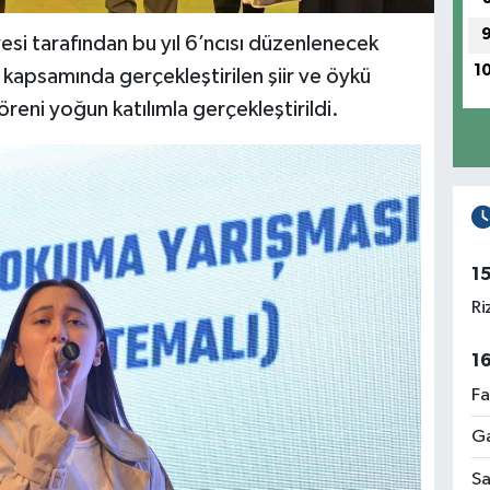
i tarafından bu yıl 6’ncısı düzenlenecek
1
i kapsamında gerçekleştirilen şiir ve öykü
öreni yoğun katılımla gerçekleştirildi.
1
Ri
1
Fa
Ga
Sa