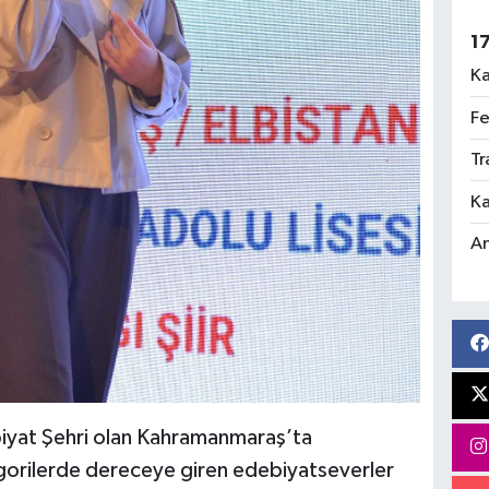
1
Ka
Fe
Tr
Ka
An
biyat Şehri olan Kahramanmaraş’ta
gorilerde dereceye giren edebiyatseverler