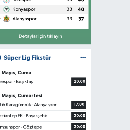
9
Konyaspor
33
40
0
Alanyaspor
33
37
Detaylar için tıklayın
Süper Lig Fikstür
5 Mayıs, Cuma
zespor - Beşiktaş
20:00
6 Mayıs, Cumartesi
tih Karagümrük - Alanyaspor
17:00
ziantep FK - Başakşehir
20:00
msunspor - Göztepe
20:00