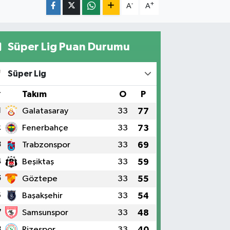
-
+
A
A
Süper Lig Puan Durumu
Süper Lig
#
Takım
O
P
1
Galatasaray
33
77
2
Fenerbahçe
33
73
3
Trabzonspor
33
69
4
Beşiktaş
33
59
5
Göztepe
33
55
6
Başakşehir
33
54
7
Samsunspor
33
48
8
Rizespor
33
40