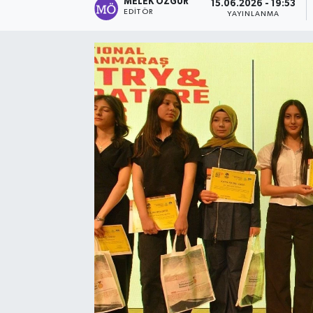
MELEK ÖZGÜR
15.06.2026 - 19:53
EDITÖR
YAYINLANMA
Sağlık
Spor
Tarih - Kültür - Sanat - Turizm
Yaşam