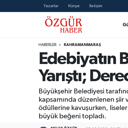
Yazarlar
Künye
İletişim
Alısveriş
MODA - GÜZELLİK
Nöbetçi Eczaneler
G
Bilim / Teknoloji
Hava Durumu
HABERLER
KAHRAMANMARAŞ
Eğitim
Namaz Vakitleri
Edebiyatın B
Ekonomi
Trafik Durumu
Yarıştı; Der
Güncel
Süper Lig Puan Durumu ve Fikstür
Büyükşehir Belediyesi tarafınd
Gündem
Tüm Manşetler
kapsamında düzenlenen şiir 
ödüllerine kavuşurken, lisele
Magazin
Son Dakika Haberleri
büyük beğeni topladı.
Politika
Haber Arşivi