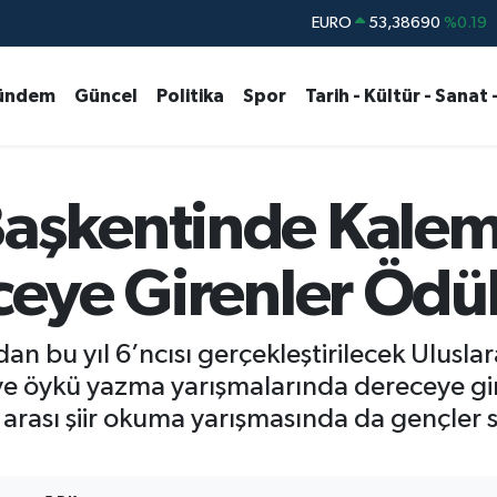
STERLİN
61,60380
%0.18
G.ALTIN
6862,09000
%0.19
ündem
Güncel
Politika
Spor
Tarih - Kültür - Sanat 
BİST100
14.598,00
%0
BITCOIN
79.591,74
%-1.82
DOLAR
45,43620
%0.02
aşkentinde Kaleml
EURO
53,38690
%0.19
eceye Girenler Ödül
an bu yıl 6’ncısı gerçekleştirilecek Uluslar
ve öykü yazma yarışmalarında dereceye gi
r arası şiir okuma yarışmasında da gençler