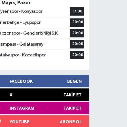
7 Mayıs, Pazar
yserispor - Konyaspor
17:00
nerbahçe - Eyüpspor
20:00
abzonspor - Gençlerbirliği S.K.
20:00
sımpaşa - Galatasaray
20:00
talyaspor - Kocaelispor
20:00
FACEBOOK
BEĞEN
X
TAKIP ET
INSTAGRAM
TAKIP ET
YOUTUBE
ABONE OL