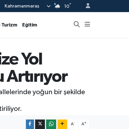
°
Kahramanmaraş
10
- Turizm
Eğitim
ze Yol
 Artırıyor
allelerinde yoğun bir şekilde
riliyor.
-
+
A
A