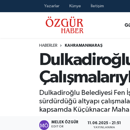
Yazarlar
Künye
İletişim
Alısveriş
MODA - GÜZELLİK
Nöbetçi Eczaneler
G
Bilim / Teknoloji
Hava Durumu
HABERLER
KAHRAMANMARAŞ
Eğitim
Namaz Vakitleri
Dulkadiroğlu
Ekonomi
Trafik Durumu
Çalışmalarıy
Güncel
Süper Lig Puan Durumu ve Fikstür
Dulkadiroğlu Belediyesi Fen İş
Gündem
Tüm Manşetler
sürdürdüğü altyapı çalışmala
kapsamda Küçüknacar Mahallesi
Magazin
Son Dakika Haberleri
MELEK ÖZGÜR
11.06.2025 - 21:51
Politika
Haber Arşivi
EDITÖR
YAYINLANMA