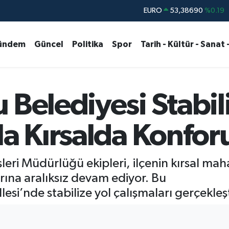
STERLİN
61,60380
%0.18
G.ALTIN
6862,09000
%0.19
ündem
Güncel
Politika
Spor
Tarih - Kültür - Sanat 
BİST100
14.598,00
%0
BITCOIN
79.591,74
%-1.82
DOLAR
45,43620
%0.02
 Belediyesi Stabili
la Kırsalda Konforu
leri Müdürlüğü ekipleri, ilçenin kırsal mah
rına aralıksız devam ediyor. Bu
’nde stabilize yol çalışmaları gerçekleşti