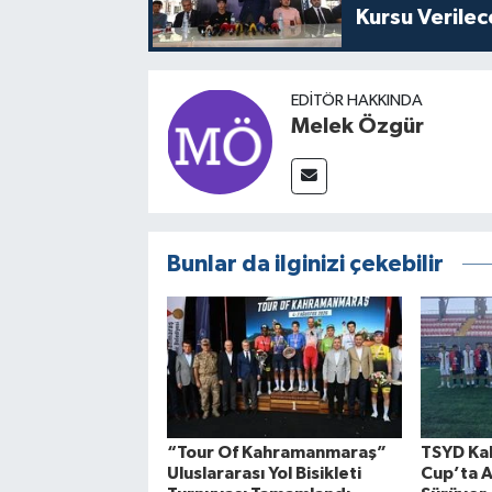
Kursu Verile
EDITÖR HAKKINDA
Melek Özgür
Bunlar da ilginizi çekebilir
“Tour Of Kahramanmaraş”
TSYD Ka
Uluslararası Yol Bisikleti
Cup’ta A