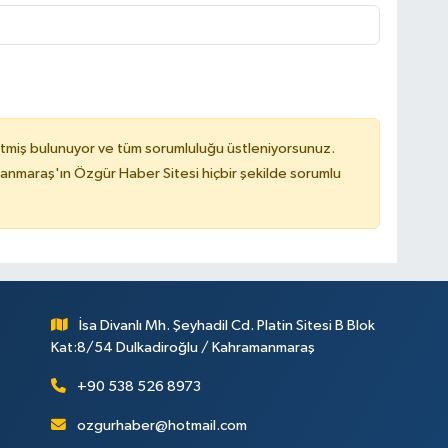
tmiş bulunuyor ve tüm sorumluluğu üstleniyorsunuz.
nmaraş'ın Özgür Haber Sitesi hiçbir şekilde sorumlu
İsa Divanlı Mh. Şeyhadil Cd. Platin Sitesi B Blok
Kat:8/54 Dulkadiroğlu / Kahramanmaraş
+90 538 526 8973
ozgurhaber@hotmail.com