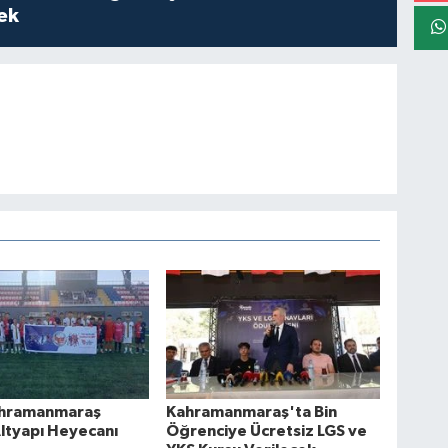
cek
hramanmaraş
Kahramanmaraş'ta Bin
ltyapı Heyecanı
Öğrenciye Ücretsiz LGS ve