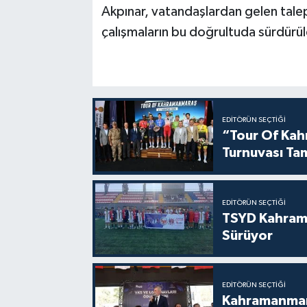
Akpınar, vatandaşlardan gelen taleple
çalışmaların bu doğrultuda sürdürü
EDITÖRÜN SEÇTIĞI
“Tour Of Kahr
Turnuvası Ta
EDITÖRÜN SEÇTIĞI
TSYD Kahram
Sürüyor
EDITÖRÜN SEÇTIĞI
Kahramanmara