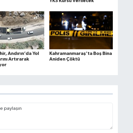
YKS Kursu Verilecek
ir, Andırın’da Yol
Kahramanmaraş'ta Boş Bina
rını Artırarak
Aniden Çöktü
yor