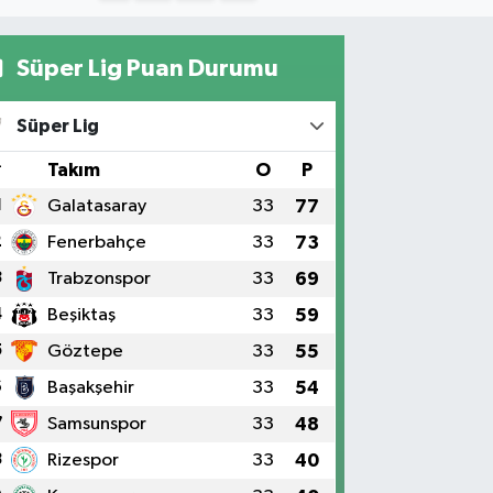
Süper Lig Puan Durumu
Süper Lig
#
Takım
O
P
1
Galatasaray
33
77
2
Fenerbahçe
33
73
3
Trabzonspor
33
69
4
Beşiktaş
33
59
5
Göztepe
33
55
6
Başakşehir
33
54
7
Samsunspor
33
48
8
Rizespor
33
40