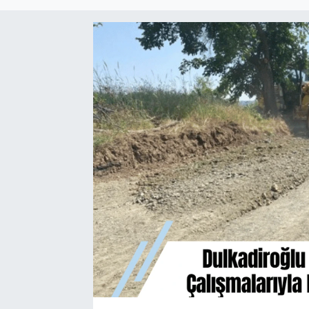
Sağlık
Spor
Tarih - Kültür - Sanat - Turizm
Yaşam