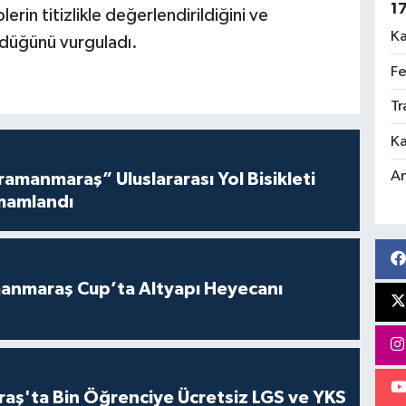
1
rin titizlikle değerlendirildiğini ve
Ka
ldüğünü vurguladı.
Fe
Tr
Ka
An
amanmaraş” Uluslararası Yol Bisikleti
mamlandı
anmaraş Cup’ta Altyapı Heyecanı
ş'ta Bin Öğrenciye Ücretsiz LGS ve YKS