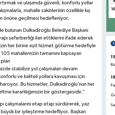
artırmak ve ulaşımda güvenli, konforlu yollar
1
şmalarla, mahalle sakinlerinin özellikle kış
nın önüne geçilmesi hedefleniyor.
rde bulunan Dulkadiroğlu Belediye Başkanı
pı seferberliği ilan ettiklerini ifade ederek
mizin her birine eşit hizmet götürme hedefiyle
 105 mahallemizin tamamını kapsayan
1
 plan
Ri
zde stabilize yol çalışmaları devam
nforlu ve kaliteli yollara kavuşması için
1
harcıyor. Bu hizmetler, Dulkadiroğlu’nun her
Fa
tme kararlılığımızın bir göstergesidir.”
Ga
apı çalışmalarını etap etap sürdürerek, yaz
Sa
üyük bir iyileştirme hedefliyor. Başkan