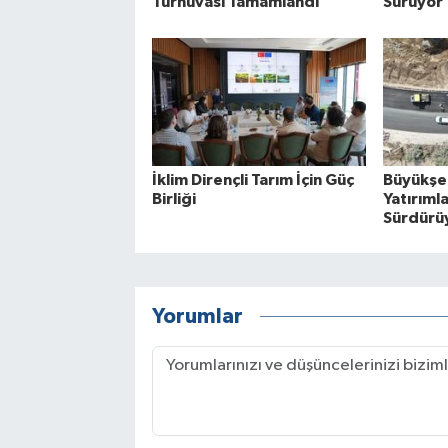
Turnuvası Tamamlandı
Sürüyor
İklim Dirençli Tarım İçin Güç
Büyükşeh
Birliği
Yatırımla
Sürdürü
Yorumlar