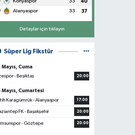
9
Konyaspor
33
40
0
Alanyaspor
33
37
Detaylar için tıklayın
Süper Lig Fikstür
5 Mayıs, Cuma
zespor - Beşiktaş
20:00
6 Mayıs, Cumartesi
tih Karagümrük - Alanyaspor
17:00
ziantep FK - Başakşehir
20:00
msunspor - Göztepe
20:00