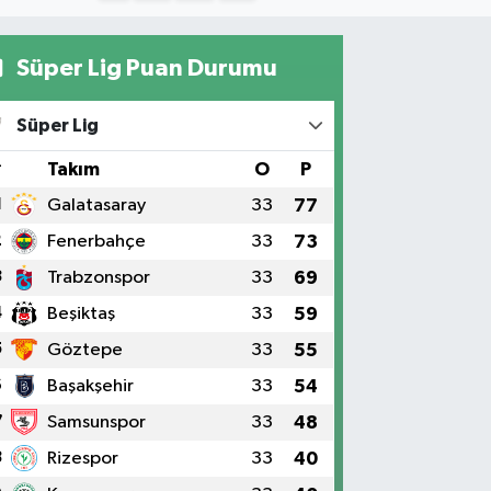
Süper Lig Puan Durumu
Süper Lig
#
Takım
O
P
1
Galatasaray
33
77
2
Fenerbahçe
33
73
3
Trabzonspor
33
69
4
Beşiktaş
33
59
5
Göztepe
33
55
6
Başakşehir
33
54
7
Samsunspor
33
48
8
Rizespor
33
40