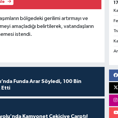
üle
1
Ka
şımların bölgedeki gerilimi artırmayı ve
Fe
eyi amaçladığı belirtilerek, vatandaşların
Tr
memesi istendi.
Ka
An
ı’nda Funda Arar Söyledi, 100 Bin
 Etti
olu'nda Kamyonet Çekiciye Çarptı!