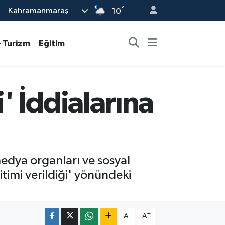
°
Kahramanmaraş
10
- Turizm
Eğitim
' İddialarına
edya organları ve sosyal
itimi verildiği' yönündeki
-
+
A
A