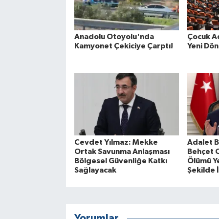
Anadolu Otoyolu'nda
Çocuk A
Kamyonet Çekiciye Çarptı!
Yeni Dö
Cevdet Yılmaz: Mekke
Adalet B
Ortak Savunma Anlaşması
Behçet O
Bölgesel Güvenliğe Katkı
Ölümü Y
Sağlayacak
Şekilde 
Yorumlar