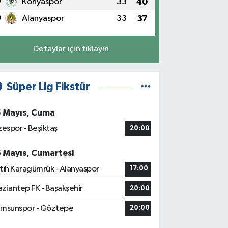
9
Konyaspor
33
40
0
Alanyaspor
33
37
Detaylar için tıklayın
Süper Lig Fikstür
5 Mayıs, Cuma
zespor - Beşiktaş
20:00
6 Mayıs, Cumartesi
tih Karagümrük - Alanyaspor
17:00
ziantep FK - Başakşehir
20:00
msunspor - Göztepe
20:00