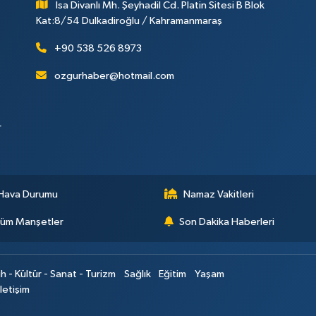
İsa Divanlı Mh. Şeyhadil Cd. Platin Sitesi B Blok
Kat:8/54 Dulkadiroğlu / Kahramanmaraş
+90 538 526 8973
ozgurhaber@hotmail.com
r
Hava Durumu
Namaz Vakitleri
üm Manşetler
Son Dakika Haberleri
ih - Kültür - Sanat - Turizm
Sağlık
Eğitim
Yaşam
İletişim