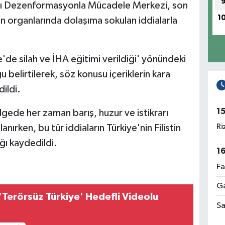
ığı Dezenformasyonla Mücadele Merkezi, son
1
n organlarında dolaşıma sokulan iddialarla
e'de silah ve İHA eğitimi verildiği' yönündeki
 belirtilerek, söz konusu içeriklerin kara
ildi.
1
ede her zaman barış, huzur ve istikrarı
Ri
anırken, bu tür iddiaların Türkiye'nin Filistin
ğı kaydedildi.
1
Fa
Ga
 'Terörsüz Türkiye' Hedefli Videolu
Sa