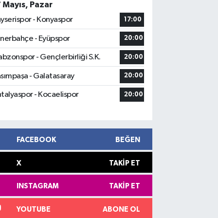
7 Mayıs, Pazar
yserispor - Konyaspor
17:00
nerbahçe - Eyüpspor
20:00
abzonspor - Gençlerbirliği S.K.
20:00
sımpaşa - Galatasaray
20:00
talyaspor - Kocaelispor
20:00
FACEBOOK
BEĞEN
X
TAKIP ET
INSTAGRAM
TAKIP ET
YOUTUBE
ABONE OL