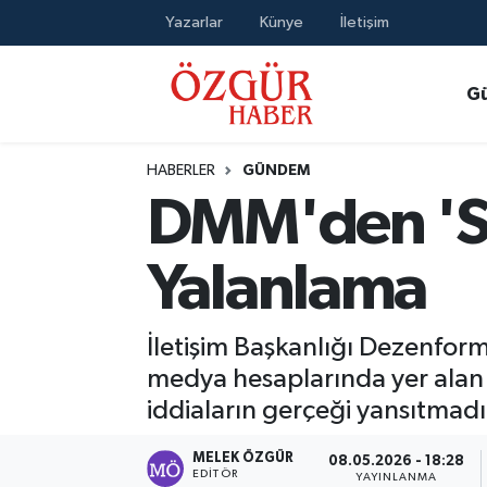
Yazarlar
Künye
İletişim
Alısveriş
MODA - GÜZELLİK
Nöbetçi Eczaneler
G
Bilim / Teknoloji
Hava Durumu
HABERLER
GÜNDEM
Eğitim
Namaz Vakitleri
DMM'den 'Sil
Ekonomi
Trafik Durumu
Yalanlama
Güncel
Süper Lig Puan Durumu ve Fikstür
İletişim Başkanlığı Dezenfo
Gündem
Tüm Manşetler
medya hesaplarında yer alan 'T
iddiaların gerçeği yansıtmadığ
Magazin
Son Dakika Haberleri
MELEK ÖZGÜR
08.05.2026 - 18:28
Politika
Haber Arşivi
EDITÖR
YAYINLANMA