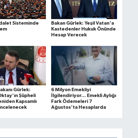
dalet Sisteminde
Bakan Gürlek: Yeşil Vatan'a
nem
Kastedenler Hukuk Önünde
Hesap Verecek
akanı Gürlek:
6 Milyon Emekliyi
ktay'ın Şüpheli
İlgilendiriyor... Emekli Aylığı
eniden Kapsamlı
Fark Ödemeleri 7
İncelenecek
Ağustos'ta Hesaplarda