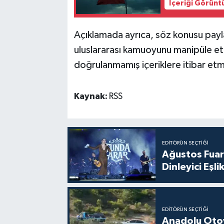
İçeriği Görünt
Açıklamada ayrıca, söz konusu payla
uluslararası kamuoyunu manipüle etm
doğrulanmamış içeriklere itibar et
Kaynak:
RSS
EDITÖRÜN SEÇTIĞI
Ağustos Fuar
Dinleyici Eşlik
EDITÖRÜN SEÇTIĞI
Anadolu Otoy