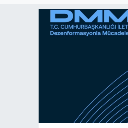
Sağlık
Spor
Tarih - Kültür - Sanat - Turizm
Yaşam