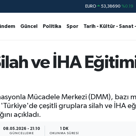
STERLİN
61,60380
%0.18
G.ALTIN
6862,09000
%0.19
ündem
Güncel
Politika
Spor
Tarih - Kültür - Sanat 
BİST100
14.598,00
%0
BITCOIN
79.591,74
%-1.82
DOLAR
45,43620
%0.02
ah ve İHA Eğitimi
rmasyonla Mücadele Merkezi (DMM), bazı m
ürkiye'de çeşitli gruplara silah ve İHA eğ
ını açıkladı.
08.05.2026 - 21:10
1 DK
GÜNCELLEME
OKUNMA SÜRESI