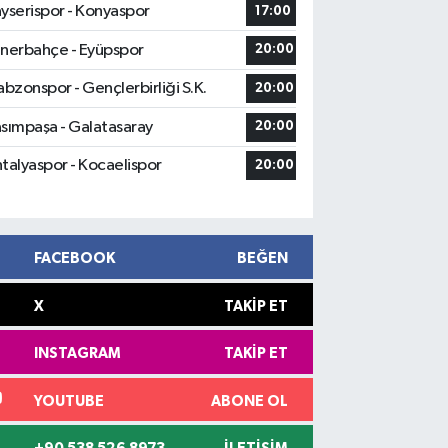
yserispor - Konyaspor
17:00
nerbahçe - Eyüpspor
20:00
abzonspor - Gençlerbirliği S.K.
20:00
sımpaşa - Galatasaray
20:00
talyaspor - Kocaelispor
20:00
FACEBOOK
BEĞEN
X
TAKIP ET
INSTAGRAM
TAKIP ET
YOUTUBE
ABONE OL