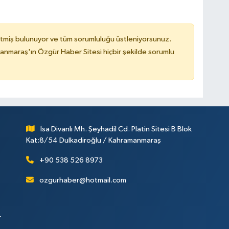
tmiş bulunuyor ve tüm sorumluluğu üstleniyorsunuz.
nmaraş'ın Özgür Haber Sitesi hiçbir şekilde sorumlu
İsa Divanlı Mh. Şeyhadil Cd. Platin Sitesi B Blok
Kat:8/54 Dulkadiroğlu / Kahramanmaraş
+90 538 526 8973
ozgurhaber@hotmail.com
r