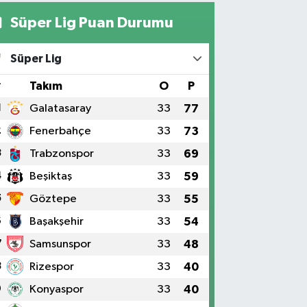
Süper Lig Puan Durumu
Süper Lig
#
Takım
O
P
1
Galatasaray
33
77
2
Fenerbahçe
33
73
3
Trabzonspor
33
69
4
Beşiktaş
33
59
5
Göztepe
33
55
6
Başakşehir
33
54
7
Samsunspor
33
48
8
Rizespor
33
40
9
Konyaspor
33
40