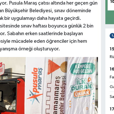
1
rüyor. Pusula Maraş çatısı altında her geçen gün
lan Büyükşehir Belediyesi, sınav döneminde
ak bir uygulamayı daha hayata geçirdi.
tesinde sınav haftası boyunca günlük 2 bin
yor. Sabahın erken saatlerinde başlayan
esiyle mücadele eden öğrenciler için hem
ayanışma örneği oluşturuyor.
1
Ri
1
Fa
Ga
Sa
1