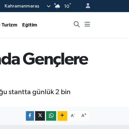
°
Kahramanmaraş
10
- Turizm
Eğitim
nda Gençlere
u stantta günlük 2 bin
-
+
A
A