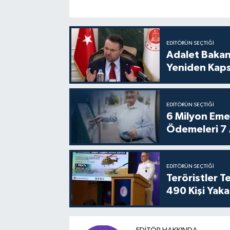
EDITÖRÜN SEÇTIĞI
Adalet Bakan
Yeniden Kaps
EDITÖRÜN SEÇTIĞI
6 Milyon Emekl
Ödemeleri 7
EDITÖRÜN SEÇTIĞI
Teröristler 
490 Kişi Yaka