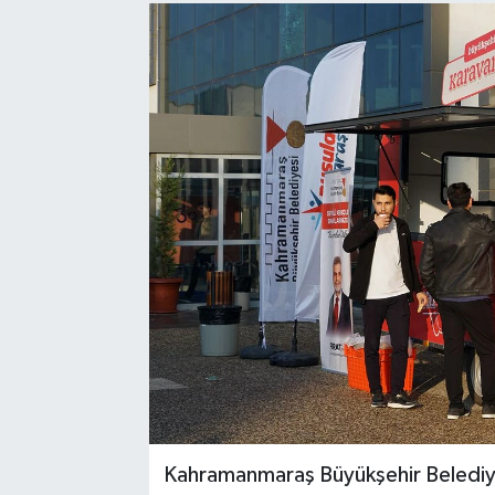
Sağlık
Spor
Tarih - Kültür - Sanat - Turizm
Yaşam
Kahramanmaraş Büyükşehir Belediye