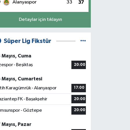
0
Alanyaspor
33
37
Detaylar için tıklayın
Süper Lig Fikstür
5 Mayıs, Cuma
zespor - Beşiktaş
20:00
6 Mayıs, Cumartesi
tih Karagümrük - Alanyaspor
17:00
ziantep FK - Başakşehir
20:00
msunspor - Göztepe
20:00
7 Mayıs, Pazar