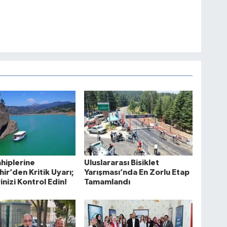
hiplerine
Uluslararası Bisiklet
ir’den Kritik Uyarı;
Yarışması’nda En Zorlu Etap
inizi Kontrol Edin!
Tamamlandı