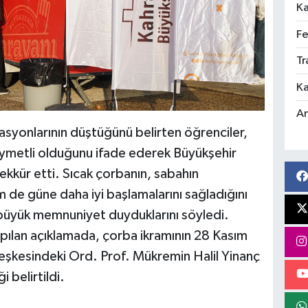
Ka
Fe
Tr
Ka
An
syonlarının düştüğünü belirten öğrenciler,
 kıymetli olduğunu ifade ederek Büyükşehir
ekkür etti. Sıcak çorbanın, sabahın
hem de güne daha iyi başlamalarını sağladığını
büyük memnuniyet duyduklarını söyledi.
pılan açıklamada, çorba ikramının 28 Kasım
şkesindeki Ord. Prof. Mükremin Halil Yinanç
belirtildi.