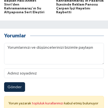
Başkan Hacı Ahmet
Kahramanmaraş'ın Pazarcık
Sivri’den
İlçesinde Reklam Panosu
Kahramanmaraş’ın Su
Çarpan İşçi Hayatını
Altyapısına Sert Eleştiri
Kaybetti
Yorumlar
Gönder
Yorum yazarak
topluluk kurallarımızı
kabul etmiş bulunuyor