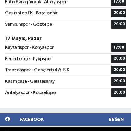
Fatih Karagümrük - Alanyaspor
17:00
Gaziantep FK - Başakşehir
20:00
Samsunspor - Göztepe
20:00
17 Mayıs, Pazar
Kayserispor - Konyaspor
17:00
Fenerbahçe - Eyüpspor
20:00
Trabzonspor - Gençlerbirliği S.K.
20:00
Kasımpaşa - Galatasaray
20:00
Antalyaspor - Kocaelispor
20:00
FACEBOOK
BEĞEN