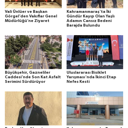
Vali Ünlüer ve Başkan
Kahramanmaraş'ta İki
Görgel’den Vakıflar Genel
Gündür Kayıp Olan Yaşlı
Müdürlüğü’ne Ziyaret
Adamın Cansız Bedeni
Barajda Bulundu
Büyükşehir, Gazneliler
Uluslararası Bisiklet
Caddesi’nde Son Kat Asfalt
Yarışması'nda İkinci Etap
Serimini Sürdürüyor
Nefes Kesti