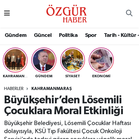
Alısveriş
MODA - GÜZELLİK
Nöbetçi Eczaneler
Gündem
Güncel
Politika
Spor
Tarih - Kültür 
Bilim / Teknoloji
Hava Durumu
Eğitim
Namaz Vakitleri
Ekonomi
Trafik Durumu
GÜNDEM
SIYASET
EKONOMI
KAHRAMANMARAŞ
Güncel
Süper Lig Puan Durumu ve Fikstür
HABERLER
KAHRAMANMARAŞ
Büyükşehir’den Lösemili
Gündem
Tüm Manşetler
Çocuklara Moral Etkinliği
Magazin
Son Dakika Haberleri
Büyükşehir Belediyesi, Lösemili Çocuklar Haftası
dolayısıyla, KSÜ Tıp Fakültesi Çocuk Onkoloji
Politika
Haber Arşivi