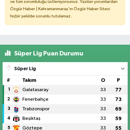
ve tüm sorumluluğu üstleniyorsunuz. Yazılan yorumlardan
Özgür Haber | Kahramanmaraş'ın Özgür Haber Sitesi
hiçbir şekilde sorumlu tutulamaz.
Süper Lig Puan Durumu
Süper Lig
#
Takım
O
P
1
Galatasaray
33
77
2
Fenerbahçe
33
73
3
Trabzonspor
33
69
4
Beşiktaş
33
59
5
Göztepe
33
55