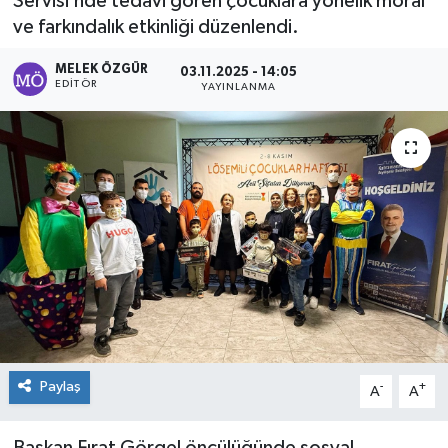
Servisi’nde tedavi gören çocuklara yönelik moral
ve farkındalık etkinliği düzenlendi.
Sağlık
MELEK ÖZGÜR
03.11.2025 - 14:05
Spor
EDITÖR
YAYINLANMA
Tarih - Kültür - Sanat - Turizm
Yaşam
Paylaş
-
+
A
A