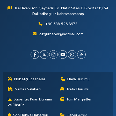
İsa Divanlı Mh. Şeyhadil Cd. Platin Sitesi B Blok Kat:8/54
Dulkadiroğlu / Kahramanmaraş
+90 538 526 8973
ozgurhaber@hotmail.com
Nöbetçi Eczaneler
Hava Durumu
Namaz Vakitleri
Trafik Durumu
Süper Lig Puan Durumu
Tüm Manşetler
ve Fikstür
Son Dakika Haberleri
Haber Arşivi