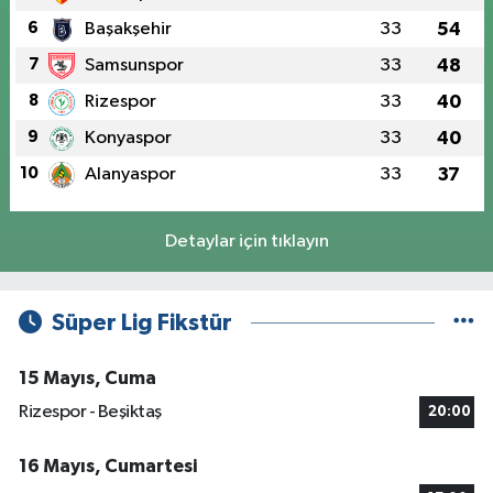
6
Başakşehir
33
54
7
Samsunspor
33
48
8
Rizespor
33
40
9
Konyaspor
33
40
10
Alanyaspor
33
37
Detaylar için tıklayın
Süper Lig Fikstür
15 Mayıs, Cuma
Rizespor - Beşiktaş
20:00
16 Mayıs, Cumartesi