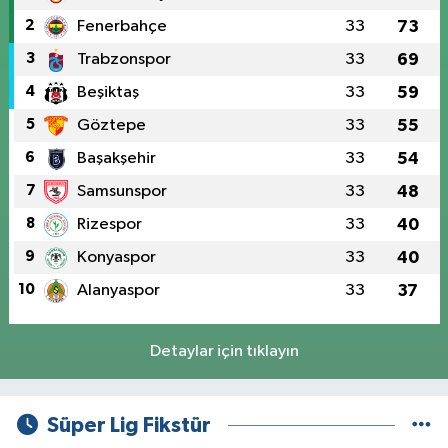
2
Fenerbahçe
33
73
3
Trabzonspor
33
69
4
Beşiktaş
33
59
5
Göztepe
33
55
6
Başakşehir
33
54
7
Samsunspor
33
48
8
Rizespor
33
40
9
Konyaspor
33
40
10
Alanyaspor
33
37
Detaylar için tıklayın
Süper Lig Fikstür