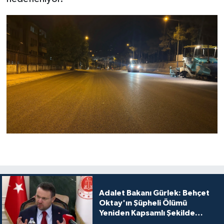
Adalet Bakanı Gürlek: Behçet
Oktay'ın Şüpheli Ölümü
Yeniden Kapsamlı Şekilde
İncelenecek