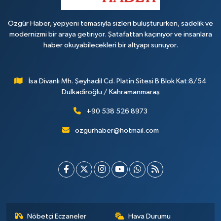
Özgür Haber, yepyeni temasıyla sizleri buluştururken, sadelik ve
modernizmi bir araya getiriyor. Şatafattan kaçınıyor ve insanlara
haber okuyabilecekleri bir altyapı sunuyor.
İsa Divanlı Mh. Şeyhadil Cd. Platin Sitesi B Blok Kat:8/54
Dulkadiroğlu / Kahramanmaraş
+90 538 526 8973
ozgurhaber@hotmail.com
Nöbetçi Eczaneler
Hava Durumu