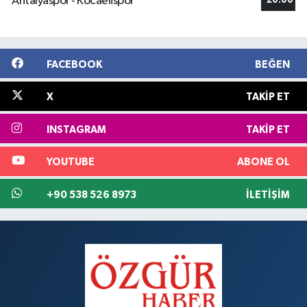
Antalyaspor - Kocaelispor
20:00
FACEBOOK
BEĞEN
X
TAKIP ET
INSTAGRAM
TAKIP ET
YOUTUBE
ABONE OL
+90 538 526 8973
İLETIŞIM