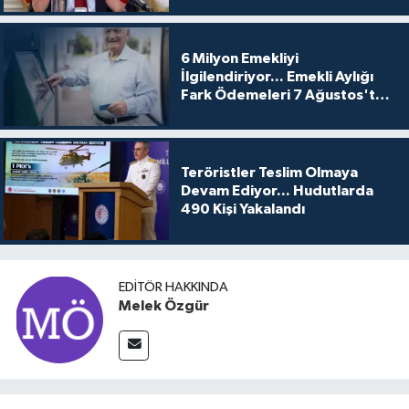
6 Milyon Emekliyi
İlgilendiriyor... Emekli Aylığı
Fark Ödemeleri 7 Ağustos'ta
Hesaplarda
Teröristler Teslim Olmaya
Devam Ediyor... Hudutlarda
490 Kişi Yakalandı
EDITÖR HAKKINDA
Melek Özgür