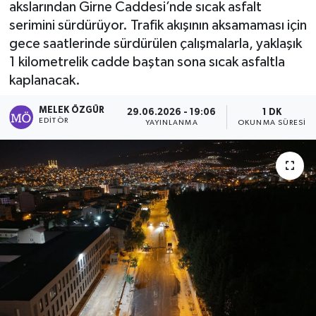
akslarından Girne Caddesi’nde sıcak asfalt
serimini sürdürüyor. Trafik akışının aksamaması için
Sağlık
gece saatlerinde sürdürülen çalışmalarla, yaklaşık
1 kilometrelik cadde baştan sona sıcak asfaltla
Spor
kaplanacak.
Tarih - Kültür - Sanat - Turizm
MELEK ÖZGÜR
29.06.2026 - 19:06
1 DK
EDITÖR
YAYINLANMA
OKUNMA SÜRESI
Yaşam