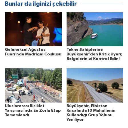
Bunlar da ilginizi çekebilir
Geleneksel Ağustos
Tekne Sahiplerine
Fuarı’nda Madrigal Coşkusu
Büyükşehir’den Kritik Uyarı;
Belgelerinizi Kontrol Edin!
Uluslararası Bisiklet
Büyükşehir, Elbistan
Yarışması’nda En Zorlu Etap
Kırsalında 10 Mahallenin
Tamamlandı
Kullandığı Grup Yolunu
Yeniliyor