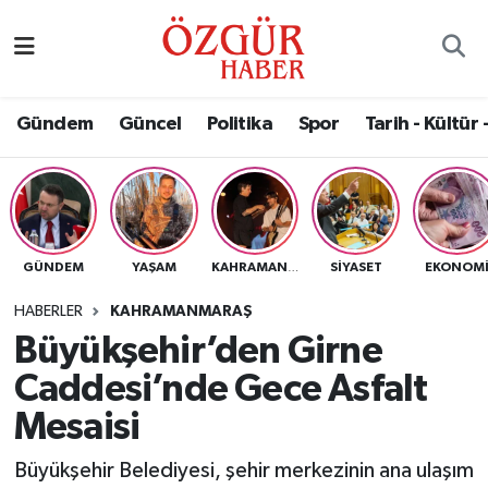
Alısveriş
MODA - GÜZELLİK
Nöbetçi Eczaneler
Gündem
Güncel
Politika
Spor
Tarih - Kültür 
Bilim / Teknoloji
Hava Durumu
Eğitim
Namaz Vakitleri
Ekonomi
Trafik Durumu
GÜNDEM
YAŞAM
SIYASET
EKONOM
KAHRAMANMARAŞ
Güncel
Süper Lig Puan Durumu ve Fikstür
HABERLER
KAHRAMANMARAŞ
Büyükşehir’den Girne
Gündem
Tüm Manşetler
Caddesi’nde Gece Asfalt
Magazin
Son Dakika Haberleri
Mesaisi
Büyükşehir Belediyesi, şehir merkezinin ana ulaşım
Politika
Haber Arşivi