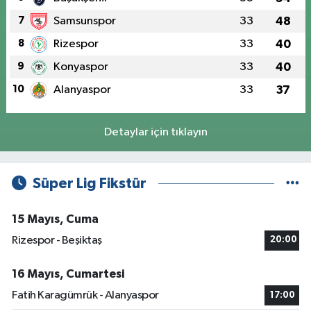
7
Samsunspor
33
48
8
Rizespor
33
40
9
Konyaspor
33
40
10
Alanyaspor
33
37
Detaylar için tıklayın
Süper Lig Fikstür
15 Mayıs, Cuma
Rizespor - Beşiktaş
20:00
16 Mayıs, Cumartesi
Fatih Karagümrük - Alanyaspor
17:00