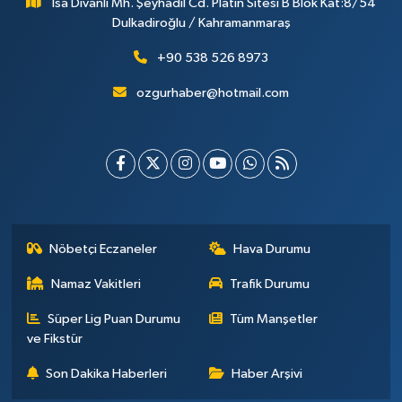
İsa Divanlı Mh. Şeyhadil Cd. Platin Sitesi B Blok Kat:8/54
Dulkadiroğlu / Kahramanmaraş
+90 538 526 8973
ozgurhaber@hotmail.com
Nöbetçi Eczaneler
Hava Durumu
Namaz Vakitleri
Trafik Durumu
Süper Lig Puan Durumu
Tüm Manşetler
ve Fikstür
Son Dakika Haberleri
Haber Arşivi