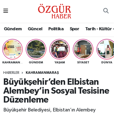
Alısveriş
MODA - GÜZELLİK
Nöbetçi Eczaneler
Gündem
Güncel
Politika
Spor
Tarih - Kültür 
Bilim / Teknoloji
Hava Durumu
Eğitim
Namaz Vakitleri
Ekonomi
Trafik Durumu
GÜNDEM
YAŞAM
SIYASET
DÜNYA
KAHRAMANMARAŞ
Güncel
Süper Lig Puan Durumu ve Fikstür
HABERLER
KAHRAMANMARAŞ
Büyükşehir’den Elbistan
Gündem
Tüm Manşetler
Alembey’in Sosyal Tesisine
Magazin
Son Dakika Haberleri
Düzenleme
Büyükşehir Belediyesi, Elbistan’ın Alembey
Politika
Haber Arşivi