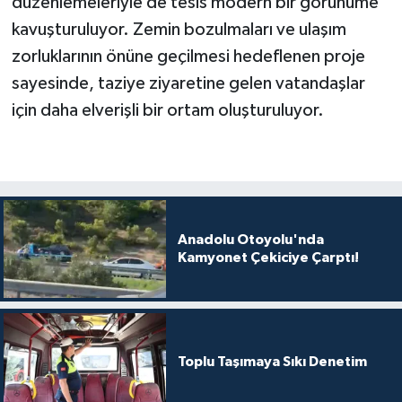
düzenlemeleriyle de tesis modern bir görünüme
kavuşturuluyor. Zemin bozulmaları ve ulaşım
zorluklarının önüne geçilmesi hedeflenen proje
sayesinde, taziye ziyaretine gelen vatandaşlar
için daha elverişli bir ortam oluşturuluyor.
Anadolu Otoyolu'nda
Kamyonet Çekiciye Çarptı!
Toplu Taşımaya Sıkı Denetim