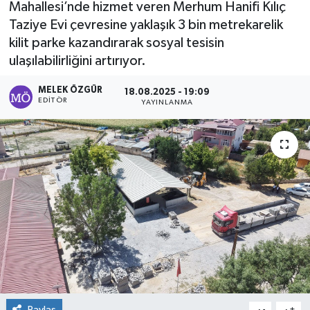
Mahallesi’nde hizmet veren Merhum Hanifi Kılıç
Taziye Evi çevresine yaklaşık 3 bin metrekarelik
Sağlık
kilit parke kazandırarak sosyal tesisin
ulaşılabilirliğini artırıyor.
Spor
MELEK ÖZGÜR
18.08.2025 - 19:09
Tarih - Kültür - Sanat - Turizm
EDITÖR
YAYINLANMA
Yaşam
Paylaş
-
+