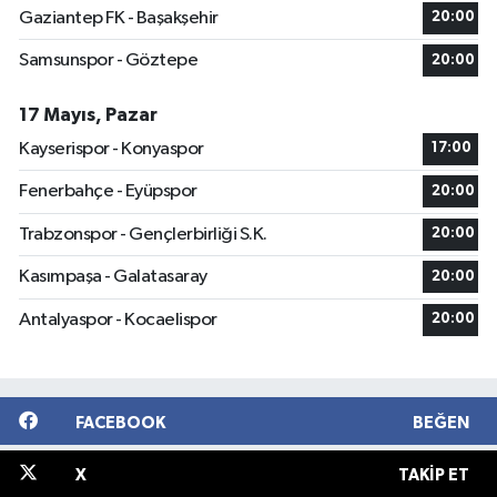
Gaziantep FK - Başakşehir
20:00
Samsunspor - Göztepe
20:00
17 Mayıs, Pazar
Kayserispor - Konyaspor
17:00
Fenerbahçe - Eyüpspor
20:00
Trabzonspor - Gençlerbirliği S.K.
20:00
Kasımpaşa - Galatasaray
20:00
Antalyaspor - Kocaelispor
20:00
FACEBOOK
BEĞEN
X
TAKIP ET