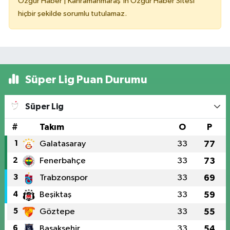
Özgür Haber | Kahramanmaraş'ın Özgür Haber Sitesi
hiçbir şekilde sorumlu tutulamaz.
Süper Lig Puan Durumu
Süper Lig
#
Takım
O
P
1
Galatasaray
33
77
2
Fenerbahçe
33
73
3
Trabzonspor
33
69
4
Beşiktaş
33
59
5
Göztepe
33
55
6
Başakşehir
33
54