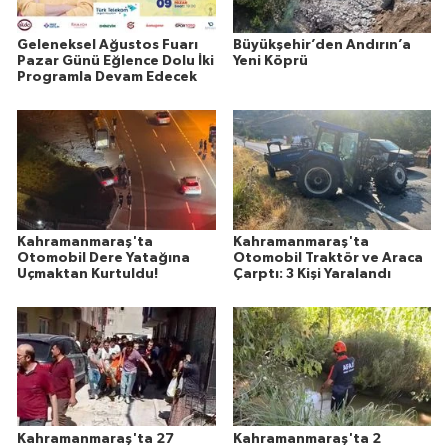
Geleneksel Ağustos Fuarı
Büyükşehir’den Andırın’a
Pazar Günü Eğlence Dolu İki
Yeni Köprü
Programla Devam Edecek
Kahramanmaraş'ta
Kahramanmaraş'ta
Otomobil Dere Yatağına
Otomobil Traktör ve Araca
Uçmaktan Kurtuldu!
Çarptı: 3 Kişi Yaralandı
Kahramanmaraş'ta 27
Kahramanmaraş'ta 2