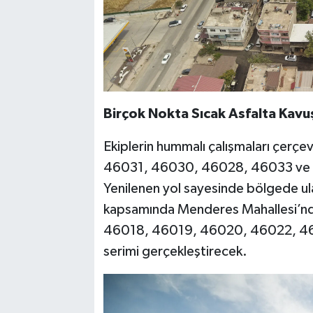
Birçok Nokta Sıcak Asfalta Kavu
Ekiplerin hummalı çalışmaları çer
46031, 46030, 46028, 46033 ve 460
Yenilenen yol sayesinde bölgede ula
kapsamında Menderes Mahallesi’n
46018, 46019, 46020, 46022, 4603
serimi gerçekleştirecek.