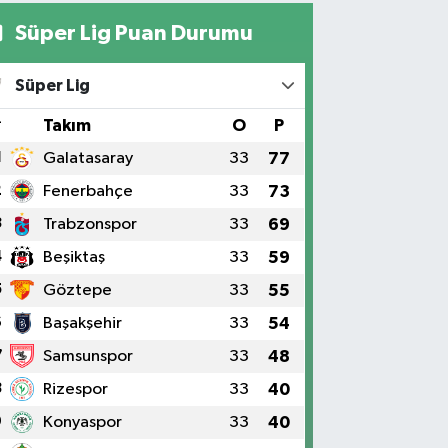
Süper Lig Puan Durumu
Süper Lig
#
Takım
O
P
1
Galatasaray
33
77
2
Fenerbahçe
33
73
3
Trabzonspor
33
69
4
Beşiktaş
33
59
5
Göztepe
33
55
6
Başakşehir
33
54
7
Samsunspor
33
48
8
Rizespor
33
40
9
Konyaspor
33
40