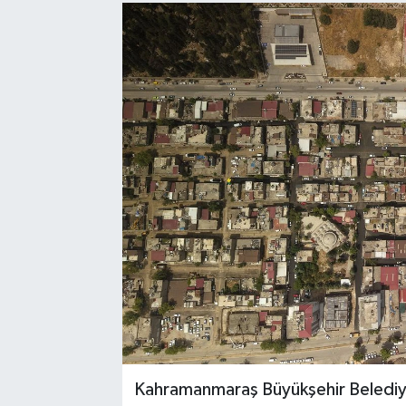
Sağlık
Spor
Tarih - Kültür - Sanat - Turizm
Yaşam
Kahramanmaraş Büyükşehir Belediye