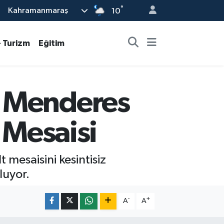
°
Kahramanmaraş
10
- Turizm
Eğitim
u Menderes
 Mesaisi
 mesaisini kesintisiz
luyor.
-
+
A
A