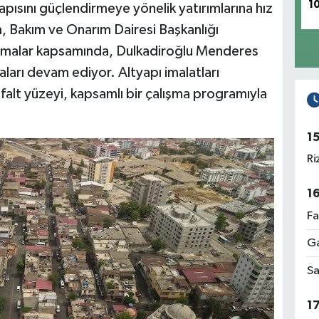
1
pısını güçlendirmeye yönelik yatırımlarına hız
 Bakım ve Onarım Dairesi Başkanlığı
lışmalar kapsamında, Dulkadiroğlu Menderes
aları devam ediyor. Altyapı imalatları
alt yüzeyi, kapsamlı bir çalışma programıyla
1
Ri
1
Fa
Ga
Sa
1