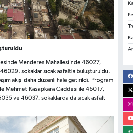
Ka
Fe
Tr
Ka
şturuldu
An
çevesinde Menderes Mahallesi’nde 46027,
29. sokaklar sıcak asfaltla buluşturuldu.
şım akışı daha düzenli hale getirildi. Program
de Mehmet Kasapkara Caddesi ile 46017,
5 ve 46037. sokaklarda da sıcak asfalt