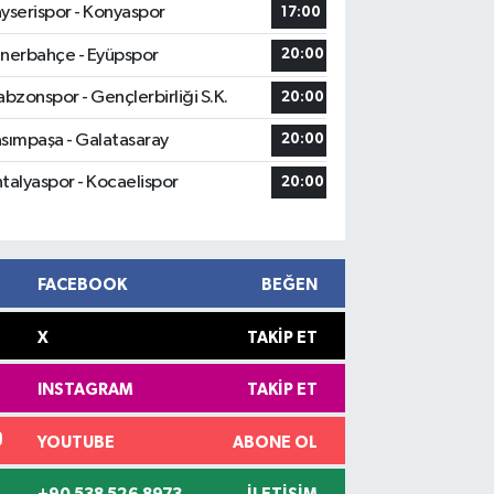
yserispor - Konyaspor
17:00
nerbahçe - Eyüpspor
20:00
abzonspor - Gençlerbirliği S.K.
20:00
sımpaşa - Galatasaray
20:00
talyaspor - Kocaelispor
20:00
FACEBOOK
BEĞEN
X
TAKIP ET
INSTAGRAM
TAKIP ET
YOUTUBE
ABONE OL