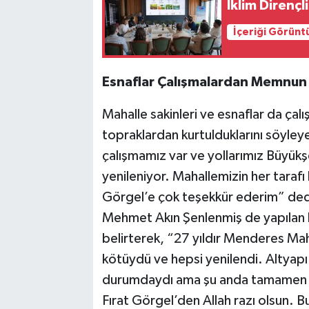
İklim Dirençli
İçeriği Görünt
Esnaflar Çalışmalardan Memnun
Mahalle sakinleri ve esnaflar da ç
topraklardan kurtulduklarını söyley
çalışmamız var ve yollarımız Büyük
yenileniyor. Mahallemizin her tarafı 
Görgel’e çok teşekkür ederim” dedi.
Mehmet Akın Şenlenmiş de yapılan 
belirterek, “27 yıldır Menderes Mah
kötüydü ve hepsi yenilendi. Altyapı 
durumdaydı ama şu anda tamamen ye
Fırat Görgel’den Allah razı olsun. 