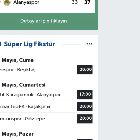
0
Alanyaspor
33
37
Detaylar için tıklayın
Süper Lig Fikstür
5 Mayıs, Cuma
zespor - Beşiktaş
20:00
6 Mayıs, Cumartesi
tih Karagümrük - Alanyaspor
17:00
ziantep FK - Başakşehir
20:00
msunspor - Göztepe
20:00
7 Mayıs, Pazar