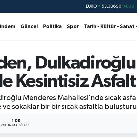
STERLİN
61,60380
%0.18
G.ALTIN
6862,09000
%0.19
ündem
Güncel
Politika
Spor
Tarih - Kültür - Sanat 
BİST100
14.598,00
%0
BITCOIN
79.591,74
%-1.82
DOLAR
45,43620
%0.02
den, Dulkadiroğl
EURO
53,38690
%0.19
e Kesintisiz Asfalt
iroğlu Menderes Mahallesi’nde sıcak asfalt
e sokaklar bir bir sıcak asfaltla buluşturu
1 DK
OKUNMA SÜRESI