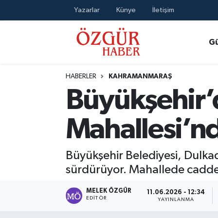
Yazarlar
Künye
İletişim
Alısveriş
MODA - GÜZELLİK
Nöbetçi Eczaneler
G
Bilim / Teknoloji
Hava Durumu
HABERLER
KAHRAMANMARAŞ
Eğitim
Namaz Vakitleri
Büyükşehir’
Ekonomi
Trafik Durumu
Mahallesi’nd
Güncel
Süper Lig Puan Durumu ve Fikstür
Büyükşehir Belediyesi, Dulkad
Gündem
Tüm Manşetler
sürdürüyor. Mahallede cadde v
Magazin
Son Dakika Haberleri
MELEK ÖZGÜR
11.06.2026 - 12:34
EDITÖR
YAYINLANMA
Politika
Haber Arşivi