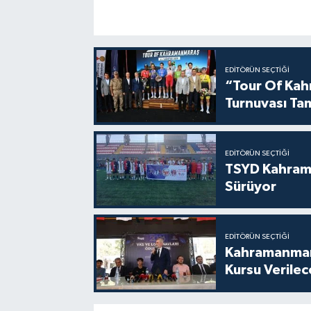
EDITÖRÜN SEÇTIĞI
“Tour Of Kahr
Turnuvası Ta
EDITÖRÜN SEÇTIĞI
TSYD Kahram
Sürüyor
EDITÖRÜN SEÇTIĞI
Kahramanmara
Kursu Verile