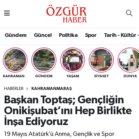
Alısveriş
MODA - GÜZELLİK
Nöbetçi Eczaneler
Gündem
Güncel
Politika
Spor
Tarih - Kültür 
Bilim / Teknoloji
Hava Durumu
Eğitim
Namaz Vakitleri
Ekonomi
Trafik Durumu
GÜNDEM
YAŞAM
SIYASET
DÜNYA
KAHRAMANMARAŞ
Güncel
Süper Lig Puan Durumu ve Fikstür
HABERLER
KAHRAMANMARAŞ
Başkan Toptaş; Gençliğin
Gündem
Tüm Manşetler
Onikişubat’ını Hep Birlikte
Magazin
Son Dakika Haberleri
İnşa Ediyoruz
19 Mayıs Atatürk’ü Anma, Gençlik ve Spor
Politika
Haber Arşivi