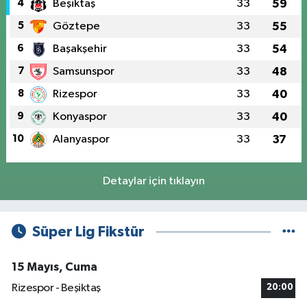
4
Beşiktaş
33
59
5
Göztepe
33
55
6
Başakşehir
33
54
7
Samsunspor
33
48
8
Rizespor
33
40
9
Konyaspor
33
40
10
Alanyaspor
33
37
Detaylar için tıklayın
Süper Lig Fikstür
15 Mayıs, Cuma
Rizespor - Beşiktaş
20:00