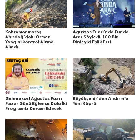
Kahramanmaraş
Ağustos Fuarı’nda Funda
Ahırdağ'daki Orman
Arar Söyledi, 100 Bin
Yangını kontrol Altına
Dinleyici Eşlik Etti
Alındı
Geleneksel Ağustos Fuarı
Büyükşehir’den Andırın’a
Pazar Günü Eğlence Dolu İki
Yeni Köprü
Programla Devam Edecek