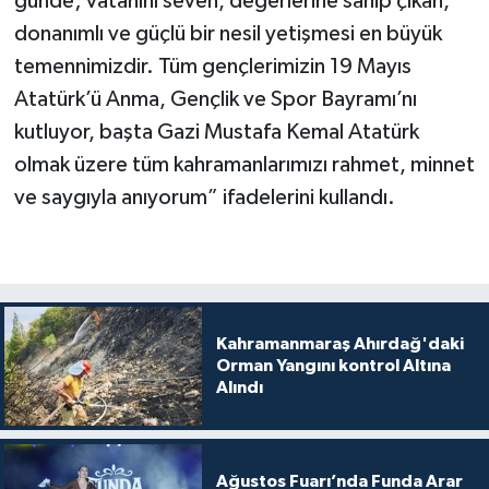
günde; vatanını seven, değerlerine sahip çıkan,
donanımlı ve güçlü bir nesil yetişmesi en büyük
temennimizdir. Tüm gençlerimizin 19 Mayıs
Atatürk’ü Anma, Gençlik ve Spor Bayramı’nı
kutluyor, başta Gazi Mustafa Kemal Atatürk
olmak üzere tüm kahramanlarımızı rahmet, minnet
ve saygıyla anıyorum” ifadelerini kullandı.
Kahramanmaraş Ahırdağ'daki
Orman Yangını kontrol Altına
Alındı
Ağustos Fuarı’nda Funda Arar