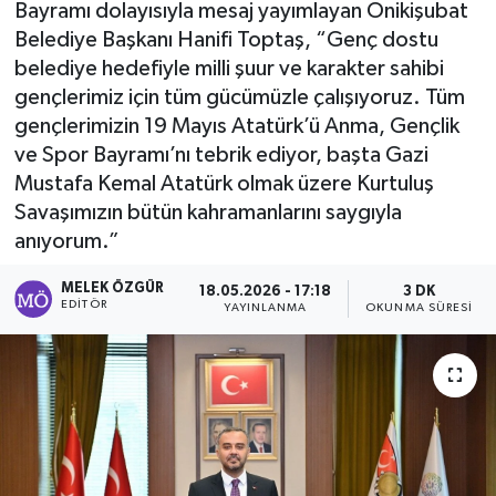
Bayramı dolayısıyla mesaj yayımlayan Onikişubat
Belediye Başkanı Hanifi Toptaş, “Genç dostu
Sağlık
belediye hedefiyle milli şuur ve karakter sahibi
gençlerimiz için tüm gücümüzle çalışıyoruz. Tüm
Spor
gençlerimizin 19 Mayıs Atatürk’ü Anma, Gençlik
Tarih - Kültür - Sanat - Turizm
ve Spor Bayramı’nı tebrik ediyor, başta Gazi
Mustafa Kemal Atatürk olmak üzere Kurtuluş
Yaşam
Savaşımızın bütün kahramanlarını saygıyla
anıyorum.”
MELEK ÖZGÜR
18.05.2026 - 17:18
3 DK
EDITÖR
YAYINLANMA
OKUNMA SÜRESI