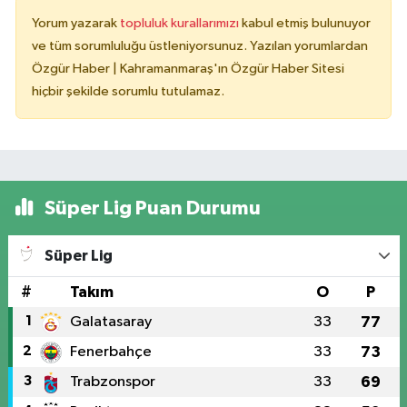
Yorum yazarak
topluluk kurallarımızı
kabul etmiş bulunuyor
ve tüm sorumluluğu üstleniyorsunuz. Yazılan yorumlardan
Özgür Haber | Kahramanmaraş'ın Özgür Haber Sitesi
hiçbir şekilde sorumlu tutulamaz.
Süper Lig Puan Durumu
Süper Lig
#
Takım
O
P
1
Galatasaray
33
77
2
Fenerbahçe
33
73
3
Trabzonspor
33
69