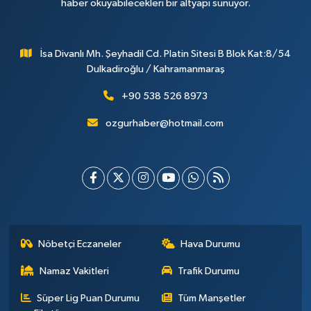
haber okuyabilecekleri bir altyapı sunuyor.
İsa Divanlı Mh. Şeyhadil Cd. Platin Sitesi B Blok Kat:8/54
Dulkadiroğlu / Kahramanmaraş
+90 538 526 8973
ozgurhaber@hotmail.com
Nöbetçi Eczaneler
Hava Durumu
Namaz Vakitleri
Trafik Durumu
Süper Lig Puan Durumu
Tüm Manşetler