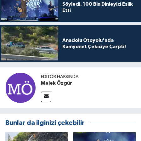
Söyledi, 100 Bin Dinleyici Eşlik
Etti
Anadolu Otoyolu'nda
Kamyonet Çekiciye Çarptı!
EDITÖR HAKKINDA
Melek Özgür
Bunlar da ilginizi çekebilir