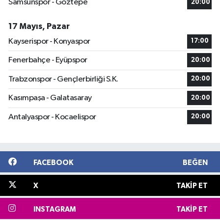
Samsunspor - Göztepe
20:00
17 Mayıs, Pazar
Kayserispor - Konyaspor
17:00
Fenerbahçe - Eyüpspor
20:00
Trabzonspor - Gençlerbirliği S.K.
20:00
Kasımpaşa - Galatasaray
20:00
Antalyaspor - Kocaelispor
20:00
FACEBOOK
BEĞEN
X
TAKIP ET
INSTAGRAM
TAKIP ET