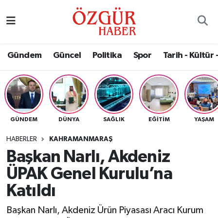
Alısveriş
MODA - GÜZELLİK
Nöbetçi Eczaneler
Gündem
Güncel
Politika
Spor
Tarih - Kültür 
Bilim / Teknoloji
Hava Durumu
Eğitim
Namaz Vakitleri
Ekonomi
Trafik Durumu
GÜNDEM
DÜNYA
SAĞLIK
EĞITIM
YAŞAM
Güncel
Süper Lig Puan Durumu ve Fikstür
HABERLER
KAHRAMANMARAŞ
Başkan Narlı, Akdeniz
Gündem
Tüm Manşetler
ÜPAK Genel Kurulu’na
Magazin
Son Dakika Haberleri
Katıldı
Başkan Narlı, Akdeniz Ürün Piyasası Aracı Kurum
Politika
Haber Arşivi