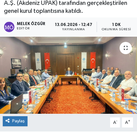
A.Ş. (Akdeniz ÜPAK) tarafından gerçekleştirilen
genel kurul toplantısına katıldı.
Sağlık
MELEK ÖZGÜR
13.06.2026 - 12:47
1 DK
Spor
EDITÖR
YAYINLANMA
OKUNMA SÜRESI
Tarih - Kültür - Sanat - Turizm
Yaşam
Paylaş
-
+
A
A