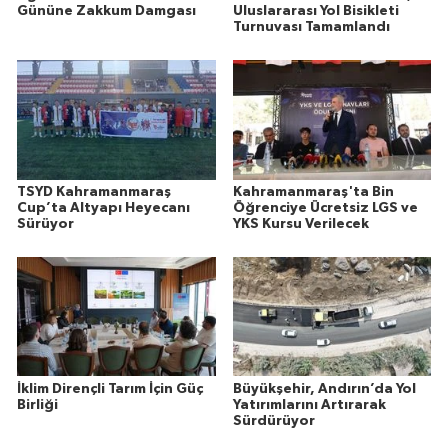
Gününe Zakkum Damgası
Uluslararası Yol Bisikleti
Turnuvası Tamamlandı
TSYD Kahramanmaraş
Kahramanmaraş'ta Bin
Cup’ta Altyapı Heyecanı
Öğrenciye Ücretsiz LGS ve
Sürüyor
YKS Kursu Verilecek
İklim Dirençli Tarım İçin Güç
Büyükşehir, Andırın’da Yol
Birliği
Yatırımlarını Artırarak
Sürdürüyor