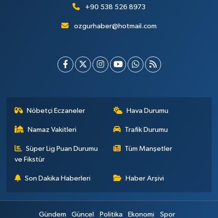
+90 538 526 8973
ozgurhaber@hotmail.com
Nöbetçi Eczaneler
Hava Durumu
Namaz Vakitleri
Trafik Durumu
Süper Lig Puan Durumu
Tüm Manşetler
ve Fikstür
Son Dakika Haberleri
Haber Arşivi
Gündem
Güncel
Politika
Ekonomi
Spor