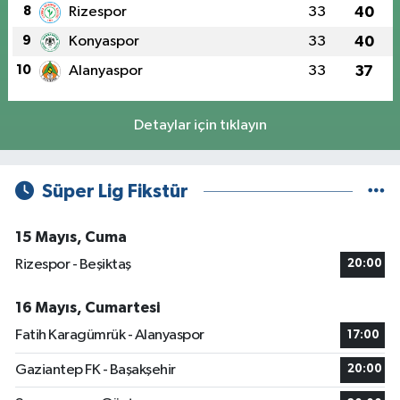
8
Rizespor
33
40
9
Konyaspor
33
40
10
Alanyaspor
33
37
Detaylar için tıklayın
Süper Lig Fikstür
15 Mayıs, Cuma
Rizespor - Beşiktaş
20:00
16 Mayıs, Cumartesi
Fatih Karagümrük - Alanyaspor
17:00
Gaziantep FK - Başakşehir
20:00