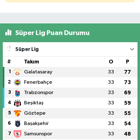
Süper Lig Puan Durumu
Süper Lig
#
Takım
O
P
1
Galatasaray
33
77
2
Fenerbahçe
33
73
3
Trabzonspor
33
69
4
Beşiktaş
33
59
5
Göztepe
33
55
6
Başakşehir
33
54
7
Samsunspor
33
48