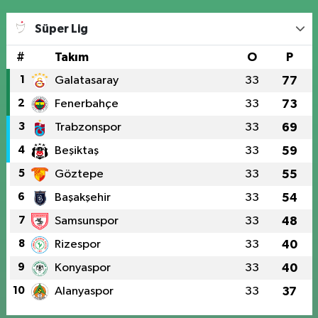
Süper Lig
#
Takım
O
P
1
Galatasaray
33
77
2
Fenerbahçe
33
73
3
Trabzonspor
33
69
4
Beşiktaş
33
59
5
Göztepe
33
55
6
Başakşehir
33
54
7
Samsunspor
33
48
8
Rizespor
33
40
9
Konyaspor
33
40
10
Alanyaspor
33
37