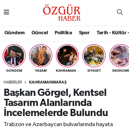
Alısveriş
MODA - GÜZELLİK
Nöbetçi Eczaneler
Gündem
Güncel
Politika
Spor
Tarih - Kültür 
Bilim / Teknoloji
Hava Durumu
Eğitim
Namaz Vakitleri
Ekonomi
Trafik Durumu
GÜNDEM
YAŞAM
SIYASET
EKONOM
KAHRAMANMARAŞ
Güncel
Süper Lig Puan Durumu ve Fikstür
HABERLER
KAHRAMANMARAŞ
Başkan Görgel, Kentsel
Gündem
Tüm Manşetler
Tasarım Alanlarında
Magazin
Son Dakika Haberleri
İncelemelerde Bulundu
Trabzon ve Azerbaycan bulvarlarında hayata
Politika
Haber Arşivi