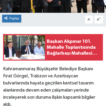
Paylaş
-
+
A
A
Başkan Akpınar 101.
Mahalle Toplantısında
Bağlarbaşı Mahallesi
Sakinleriyle Buluştu
Kahramanmaraş Büyükşehir Belediye Başkanı
Fırat Görgel, Trabzon ve Azerbaycan
bulvarlarında hayata geçirilen kentsel tasarım
alanlarında devam eden çalışmaları yerinde
inceleyerek son duruma ilişkin kapsamlı bilgiler
aldı.