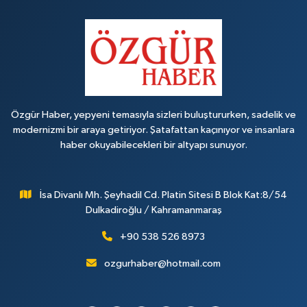
Özgür Haber, yepyeni temasıyla sizleri buluştururken, sadelik ve
modernizmi bir araya getiriyor. Şatafattan kaçınıyor ve insanlara
haber okuyabilecekleri bir altyapı sunuyor.
İsa Divanlı Mh. Şeyhadil Cd. Platin Sitesi B Blok Kat:8/54
Dulkadiroğlu / Kahramanmaraş
+90 538 526 8973
ozgurhaber@hotmail.com