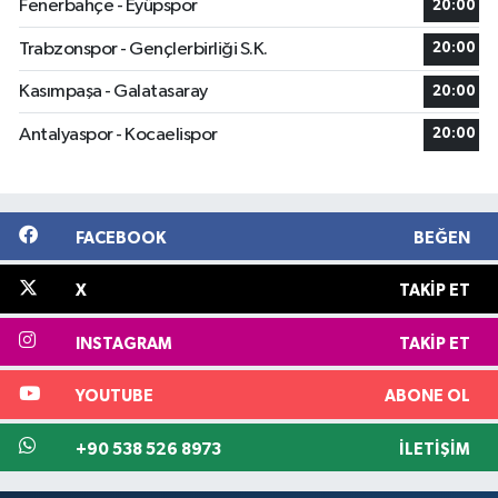
Fenerbahçe - Eyüpspor
20:00
Trabzonspor - Gençlerbirliği S.K.
20:00
Kasımpaşa - Galatasaray
20:00
Antalyaspor - Kocaelispor
20:00
FACEBOOK
BEĞEN
X
TAKIP ET
INSTAGRAM
TAKIP ET
YOUTUBE
ABONE OL
+90 538 526 8973
İLETIŞIM