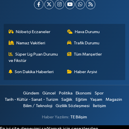
Nöbetçi Eczaneler
Hava Durumu
Namaz Vakitleri
Trafik Durumu
Süper Lig Puan Durumu
Tüm Manşetler
ve Fikstür
Son Dakika Haberleri
Haber Arşivi
Gündem
Güncel
Politika
Ekonomi
Spor
Tarih - Kültür - Sanat - Turizm
Sağlık
Eğitim
Yaşam
Magazin
Bilim / Teknoloji
Gizlilik Sözleşmesi
İletişim
Haber Yazılımı:
TE Bilişim
En iyi site deneyimi sağlamak için çerezlerden