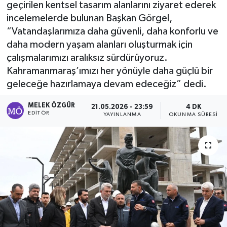
geçirilen kentsel tasarım alanlarını ziyaret ederek
incelemelerde bulunan Başkan Görgel,
Sağlık
“Vatandaşlarımıza daha güvenli, daha konforlu ve
daha modern yaşam alanları oluşturmak için
Spor
çalışmalarımızı aralıksız sürdürüyoruz.
Tarih - Kültür - Sanat - Turizm
Kahramanmaraş’ımızı her yönüyle daha güçlü bir
geleceğe hazırlamaya devam edeceğiz” dedi.
Yaşam
MELEK ÖZGÜR
21.05.2026 - 23:59
4 DK
EDITÖR
YAYINLANMA
OKUNMA SÜRESI