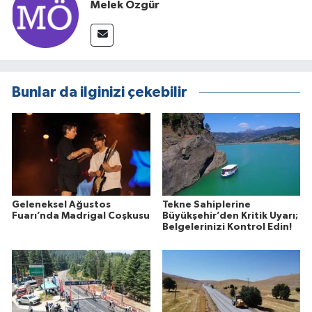
Melek Özgür
Bunlar da ilginizi çekebilir
Geleneksel Ağustos
Tekne Sahiplerine
Fuarı’nda Madrigal Coşkusu
Büyükşehir’den Kritik Uyarı;
Belgelerinizi Kontrol Edin!