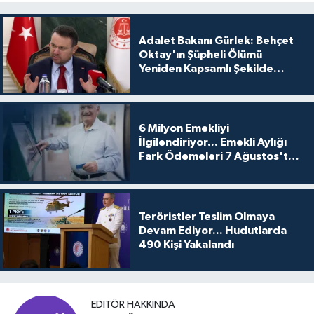
Adalet Bakanı Gürlek: Behçet
Oktay'ın Şüpheli Ölümü
Yeniden Kapsamlı Şekilde
İncelenecek
6 Milyon Emekliyi
İlgilendiriyor... Emekli Aylığı
Fark Ödemeleri 7 Ağustos'ta
Hesaplarda
Teröristler Teslim Olmaya
Devam Ediyor... Hudutlarda
490 Kişi Yakalandı
EDITÖR HAKKINDA