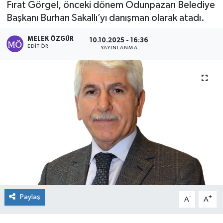
Fırat Görgel, önceki dönem Odunpazarı Belediye
Başkanı Burhan Sakallı’yı danışman olarak atadı.
Sağlık
MELEK ÖZGÜR
10.10.2025 - 16:36
Spor
EDITÖR
YAYINLANMA
Tarih - Kültür - Sanat - Turizm
Yaşam
Paylaş
-
+
A
A