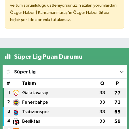
ve tüm sorumluluğu üstleniyorsunuz. Yazılan yorumlardan
Özgür Haber | Kahramanmaraş'ın Özgür Haber Sitesi
hiçbir şekilde sorumlu tutulamaz.
Süper Lig Puan Durumu
Süper Lig
#
Takım
O
P
1
Galatasaray
33
77
2
Fenerbahçe
33
73
3
Trabzonspor
33
69
4
Beşiktaş
33
59