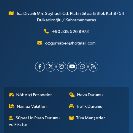
İsa Divanlı Mh. Şeyhadil Cd. Platin Sitesi B Blok Kat:8/54
Dulkadiroğlu / Kahramanmaraş
+90 538 526 8973
ozgurhaber@hotmail.com
Nöbetçi Eczaneler
Hava Durumu
Namaz Vakitleri
Trafik Durumu
Süper Lig Puan Durumu
Tüm Manşetler
ve Fikstür