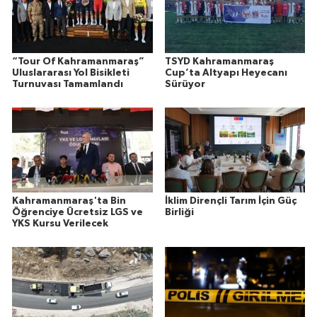
“Tour Of Kahramanmaraş”
TSYD Kahramanmaraş
Uluslararası Yol Bisikleti
Cup’ta Altyapı Heyecanı
Turnuvası Tamamlandı
Sürüyor
Kahramanmaraş'ta Bin
İklim Dirençli Tarım İçin Güç
Öğrenciye Ücretsiz LGS ve
Birliği
YKS Kursu Verilecek