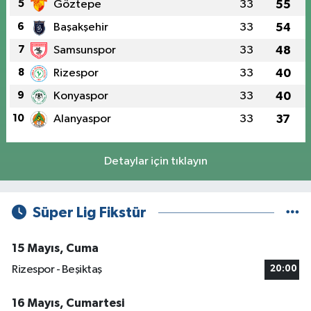
5
Göztepe
33
55
6
Başakşehir
33
54
7
Samsunspor
33
48
8
Rizespor
33
40
9
Konyaspor
33
40
10
Alanyaspor
33
37
Detaylar için tıklayın
Süper Lig Fikstür
15 Mayıs, Cuma
Rizespor - Beşiktaş
20:00
16 Mayıs, Cumartesi