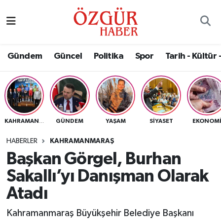
Alısveriş
MODA - GÜZELLİK
Nöbetçi Eczaneler
Gündem
Güncel
Politika
Spor
Tarih - Kültür 
Bilim / Teknoloji
Hava Durumu
Eğitim
Namaz Vakitleri
Ekonomi
Trafik Durumu
GÜNDEM
YAŞAM
SIYASET
EKONOM
KAHRAMANMARAŞ
Güncel
Süper Lig Puan Durumu ve Fikstür
HABERLER
KAHRAMANMARAŞ
Başkan Görgel, Burhan
Gündem
Tüm Manşetler
Sakallı’yı Danışman Olarak
Magazin
Son Dakika Haberleri
Atadı
Kahramanmaraş Büyükşehir Belediye Başkanı
Politika
Haber Arşivi