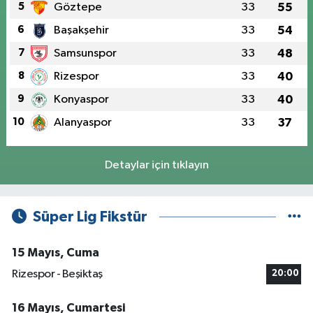
5
Göztepe
33
55
6
Başakşehir
33
54
7
Samsunspor
33
48
8
Rizespor
33
40
9
Konyaspor
33
40
10
Alanyaspor
33
37
Detaylar için tıklayın
Süper Lig Fikstür
15 Mayıs, Cuma
Rizespor - Beşiktaş
20:00
16 Mayıs, Cumartesi