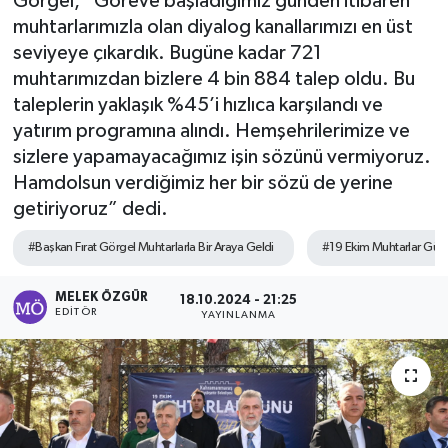
Görgel, “Göreve başladığımız günden itibaren
muhtarlarımızla olan diyalog kanallarımızı en üst
Sağlık
seviyeye çıkardık. Bugüne kadar 721
muhtarımızdan bizlere 4 bin 884 talep oldu. Bu
Spor
taleplerin yaklaşık %45’i hızlıca karşılandı ve
yatırım programına alındı. Hemşehrilerimize ve
Tarih - Kültür - Sanat - Turizm
sizlere yapamayacağımız işin sözünü vermiyoruz.
Hamdolsun verdiğimiz her bir sözü de yerine
Yaşam
getiriyoruz” dedi.
#Başkan Fırat Görgel Muhtarlarla Bir Araya Geldi
#19 Ekim Muhtarlar Günü
MELEK ÖZGÜR
18.10.2024 - 21:25
EDITÖR
YAYINLANMA