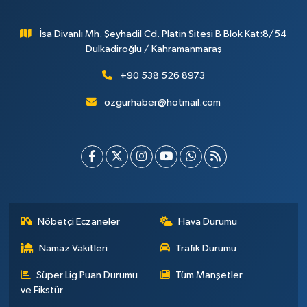
İsa Divanlı Mh. Şeyhadil Cd. Platin Sitesi B Blok Kat:8/54
Dulkadiroğlu / Kahramanmaraş
+90 538 526 8973
ozgurhaber@hotmail.com
Nöbetçi Eczaneler
Hava Durumu
Namaz Vakitleri
Trafik Durumu
Süper Lig Puan Durumu
Tüm Manşetler
ve Fikstür