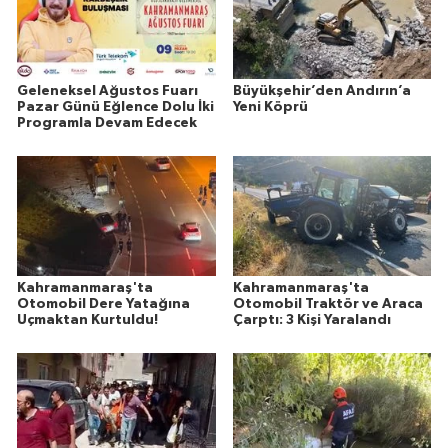
Geleneksel Ağustos Fuarı
Büyükşehir’den Andırın’a
Pazar Günü Eğlence Dolu İki
Yeni Köprü
Programla Devam Edecek
Kahramanmaraş'ta
Kahramanmaraş'ta
Otomobil Dere Yatağına
Otomobil Traktör ve Araca
Uçmaktan Kurtuldu!
Çarptı: 3 Kişi Yaralandı