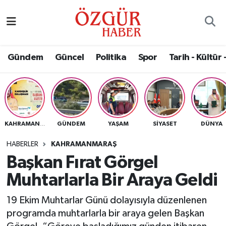
Alısveriş
MODA - GÜZELLİK
Nöbetçi Eczaneler
Gündem
Güncel
Politika
Spor
Tarih - Kültür 
Bilim / Teknoloji
Hava Durumu
Eğitim
Namaz Vakitleri
Ekonomi
Trafik Durumu
GÜNDEM
YAŞAM
SIYASET
DÜNYA
KAHRAMANMARAŞ
Güncel
Süper Lig Puan Durumu ve Fikstür
HABERLER
KAHRAMANMARAŞ
Başkan Fırat Görgel
Gündem
Tüm Manşetler
Muhtarlarla Bir Araya Geldi
Magazin
Son Dakika Haberleri
19 Ekim Muhtarlar Günü dolayısıyla düzenlenen
programda muhtarlarla bir araya gelen Başkan
Politika
Haber Arşivi