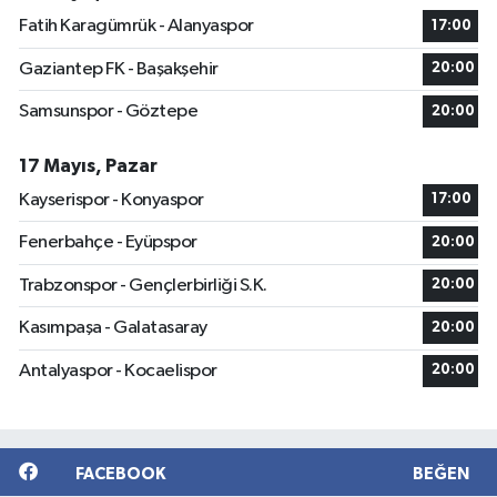
Fatih Karagümrük - Alanyaspor
17:00
Gaziantep FK - Başakşehir
20:00
Samsunspor - Göztepe
20:00
17 Mayıs, Pazar
Kayserispor - Konyaspor
17:00
Fenerbahçe - Eyüpspor
20:00
Trabzonspor - Gençlerbirliği S.K.
20:00
Kasımpaşa - Galatasaray
20:00
Antalyaspor - Kocaelispor
20:00
FACEBOOK
BEĞEN