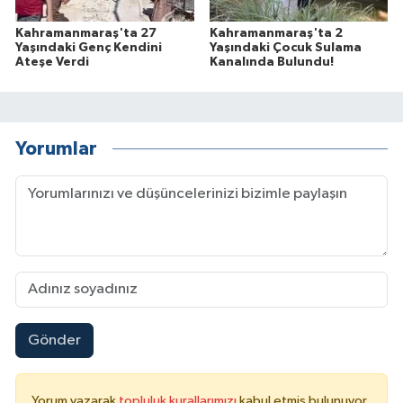
Kahramanmaraş'ta 27
Kahramanmaraş'ta 2
Yaşındaki Genç Kendini
Yaşındaki Çocuk Sulama
Ateşe Verdi
Kanalında Bulundu!
Yorumlar
Gönder
Yorum yazarak
topluluk kurallarımızı
kabul etmiş bulunuyor