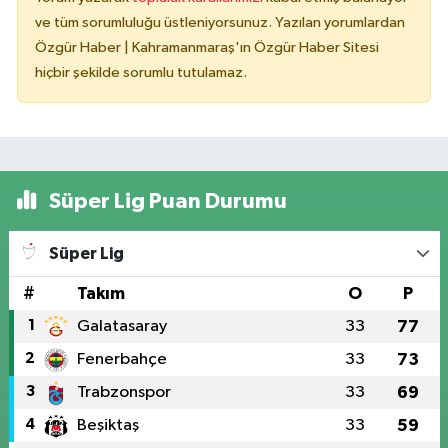
ve tüm sorumluluğu üstleniyorsunuz. Yazılan yorumlardan
Özgür Haber | Kahramanmaraş'ın Özgür Haber Sitesi
hiçbir şekilde sorumlu tutulamaz.
Süper Lig Puan Durumu
Süper Lig
#
Takım
O
P
1
Galatasaray
33
77
2
Fenerbahçe
33
73
3
Trabzonspor
33
69
4
Beşiktaş
33
59