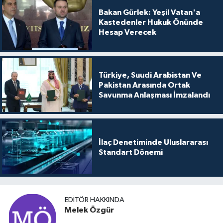
Bakan Gürlek: Yeşil Vatan'a
Kastedenler Hukuk Önünde
Hesap Verecek
Türkiye, Suudi Arabistan Ve
Pakistan Arasında Ortak
Savunma Anlaşması İmzalandı
İlaç Denetiminde Uluslararası
Standart Dönemi
EDITÖR HAKKINDA
Melek Özgür