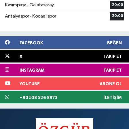
Kasımpaşa - Galatasaray
20:00
Antalyaspor - Kocaelispor
20:00
FACEBOOK
BEĞEN
X
TAKIP ET
INSTAGRAM
TAKIP ET
YOUTUBE
ABONE OL
+90 538 526 8973
İLETIŞIM