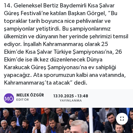
14. Geleneksel Bertiz Baydemirli Kısa Şalvar
Sağlık
Güreş Festivali’ne katılan Başkan Görgel, “Bu
topraklar tarih boyunca nice pehlivanlar ve
Spor
şampiyonlar yetiştirdi. Bu şampiyonlarımız
ülkemizin ve dünyanın her yerinde şehrimizi temsil
Tarih - Kültür - Sanat - Turizm
ediyor. İnşallah Kahramanmaraş olarak 25
Ekim’de Kısa Şalvar Türkiye Şampiyonası’na, 26
Yaşam
Ekim’de ise ilk kez düzenlenecek Dünya
Karakucak Güreş Şampiyonası’na ev sahipliği
yapacağız. Ata sporumuzun kalbi ana vatanında,
Kahramanmaraş’ta atacak” dedi.
MELEK ÖZGÜR
13.10.2025 - 13:48
EDITÖR
YAYINLANMA