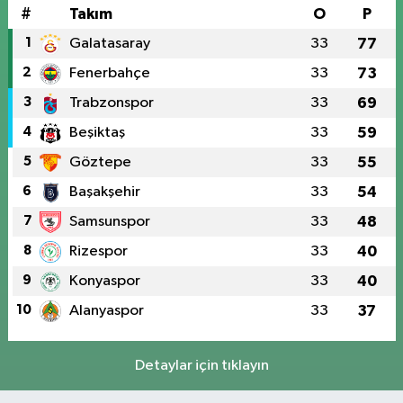
#
Takım
O
P
1
Galatasaray
33
77
2
Fenerbahçe
33
73
3
Trabzonspor
33
69
4
Beşiktaş
33
59
5
Göztepe
33
55
6
Başakşehir
33
54
7
Samsunspor
33
48
8
Rizespor
33
40
9
Konyaspor
33
40
10
Alanyaspor
33
37
Detaylar için tıklayın