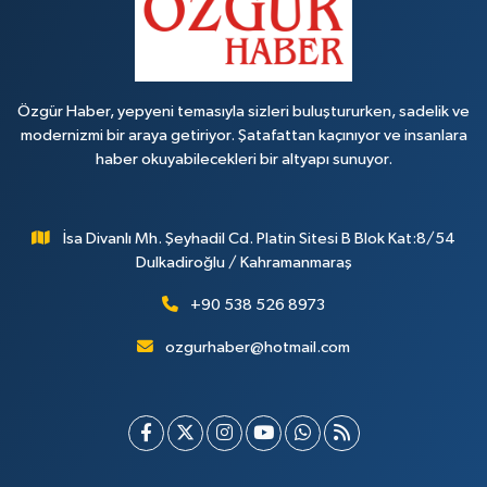
Özgür Haber, yepyeni temasıyla sizleri buluştururken, sadelik ve
modernizmi bir araya getiriyor. Şatafattan kaçınıyor ve insanlara
haber okuyabilecekleri bir altyapı sunuyor.
İsa Divanlı Mh. Şeyhadil Cd. Platin Sitesi B Blok Kat:8/54
Dulkadiroğlu / Kahramanmaraş
+90 538 526 8973
ozgurhaber@hotmail.com