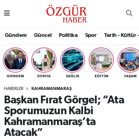
Alısveriş
MODA - GÜZELLİK
Nöbetçi Eczaneler
Gündem
Güncel
Politika
Spor
Tarih - Kültür 
Bilim / Teknoloji
Hava Durumu
Eğitim
Namaz Vakitleri
Ekonomi
Trafik Durumu
GÜNDEM
DÜNYA
SAĞLIK
EĞITIM
YAŞAM
Güncel
Süper Lig Puan Durumu ve Fikstür
HABERLER
KAHRAMANMARAŞ
Başkan Fırat Görgel; “Ata
Gündem
Tüm Manşetler
Sporumuzun Kalbi
Magazin
Son Dakika Haberleri
Kahramanmaraş’ta
Atacak”
Politika
Haber Arşivi