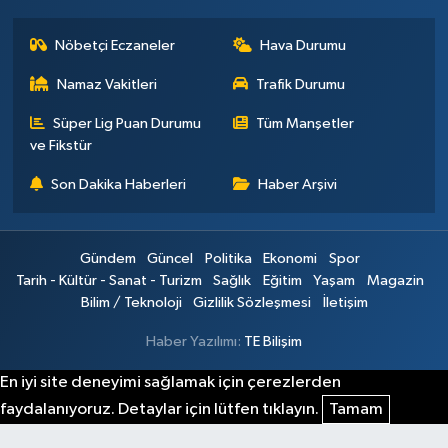
Nöbetçi Eczaneler
Hava Durumu
Namaz Vakitleri
Trafik Durumu
Süper Lig Puan Durumu
Tüm Manşetler
ve Fikstür
Son Dakika Haberleri
Haber Arşivi
Gündem
Güncel
Politika
Ekonomi
Spor
Tarih - Kültür - Sanat - Turizm
Sağlık
Eğitim
Yaşam
Magazin
Bilim / Teknoloji
Gizlilik Sözleşmesi
İletişim
Haber Yazılımı:
TE Bilişim
En iyi site deneyimi sağlamak için çerezlerden
faydalanıyoruz. Detaylar için lütfen tıklayın.
Tamam