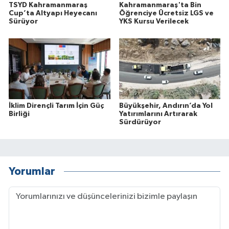
TSYD Kahramanmaraş
Kahramanmaraş'ta Bin
Cup’ta Altyapı Heyecanı
Öğrenciye Ücretsiz LGS ve
Sürüyor
YKS Kursu Verilecek
İklim Dirençli Tarım İçin Güç
Büyükşehir, Andırın’da Yol
Birliği
Yatırımlarını Artırarak
Sürdürüyor
Yorumlar