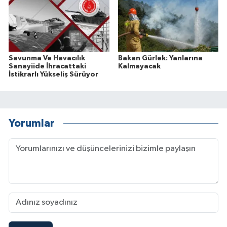
Savunma Ve Havacılık
Bakan Gürlek: Yanlarına
Sanayiide İhracattaki
Kalmayacak
İstikrarlı Yükseliş Sürüyor
Yorumlar