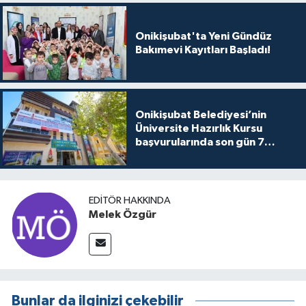
Onikişubat'ta Yeni Gündüz
Bakımevi Kayıtları Başladı!
Onikişubat Belediyesi’nin
Üniversite Hazırlık Kursu
başvurularında son gün 7
Ağustos
EDITÖR HAKKINDA
Melek Özgür
Bunlar da ilginizi çekebilir