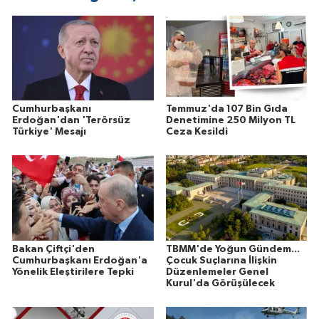
Cumhurbaşkanı
Temmuz'da 107 Bin Gıda
Erdoğan'dan 'Terörsüz
Denetimine 250 Milyon TL
Türkiye' Mesajı
Ceza Kesildi
Bakan Çiftçi'den
TBMM'de Yoğun Gündem...
Cumhurbaşkanı Erdoğan'a
Çocuk Suçlarına İlişkin
Yönelik Eleştirilere Tepki
Düzenlemeler Genel
Kurul'da Görüşülecek