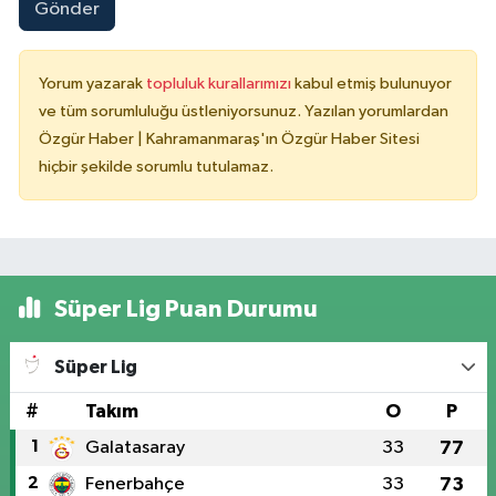
Gönder
Yorum yazarak
topluluk kurallarımızı
kabul etmiş bulunuyor
ve tüm sorumluluğu üstleniyorsunuz. Yazılan yorumlardan
Özgür Haber | Kahramanmaraş'ın Özgür Haber Sitesi
hiçbir şekilde sorumlu tutulamaz.
Süper Lig Puan Durumu
Süper Lig
#
Takım
O
P
1
Galatasaray
33
77
2
Fenerbahçe
33
73