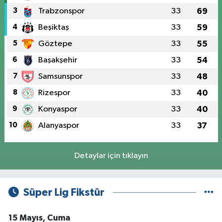
3
Trabzonspor
33
69
4
Beşiktaş
33
59
5
Göztepe
33
55
6
Başakşehir
33
54
7
Samsunspor
33
48
8
Rizespor
33
40
9
Konyaspor
33
40
10
Alanyaspor
33
37
Detaylar için tıklayın
Süper Lig Fikstür
15 Mayıs, Cuma