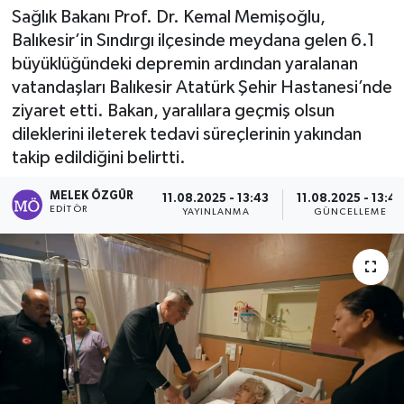
Sağlık Bakanı Prof. Dr. Kemal Memişoğlu,
Sağlık
Balıkesir’in Sındırgı ilçesinde meydana gelen 6.1
büyüklüğündeki depremin ardından yaralanan
Spor
vatandaşları Balıkesir Atatürk Şehir Hastanesi’nde
ziyaret etti. Bakan, yaralılara geçmiş olsun
Tarih - Kültür - Sanat - Turizm
dileklerini ileterek tedavi süreçlerinin yakından
takip edildiğini belirtti.
Yaşam
MELEK ÖZGÜR
11.08.2025 - 13:43
11.08.2025 - 13:43
EDITÖR
YAYINLANMA
GÜNCELLEME