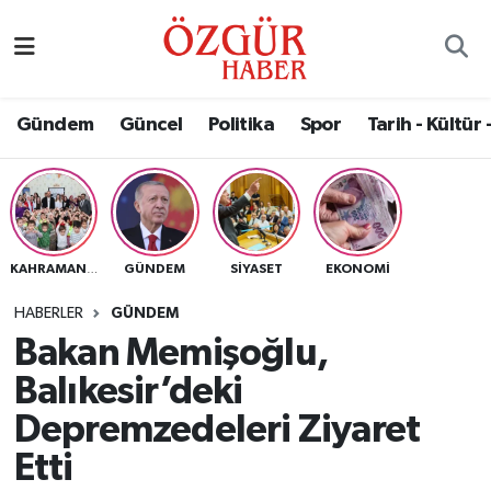
Alısveriş
MODA - GÜZELLİK
Nöbetçi Eczaneler
Gündem
Güncel
Politika
Spor
Tarih - Kültür 
Bilim / Teknoloji
Hava Durumu
Eğitim
Namaz Vakitleri
Ekonomi
Trafik Durumu
GÜNDEM
SIYASET
EKONOMI
KAHRAMANMARAŞ
Güncel
Süper Lig Puan Durumu ve Fikstür
HABERLER
GÜNDEM
Bakan Memişoğlu,
Gündem
Tüm Manşetler
Balıkesir’deki
Magazin
Son Dakika Haberleri
Depremzedeleri Ziyaret
Etti
Politika
Haber Arşivi