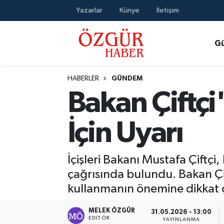
Yazarlar
Künye
İletişim
Alısveriş
MODA - GÜZELLİK
Nöbetçi Eczaneler
G
Bilim / Teknoloji
Hava Durumu
HABERLER
GÜNDEM
Eğitim
Namaz Vakitleri
Bakan Çiftç
Ekonomi
Trafik Durumu
İçin Uyarı
Güncel
Süper Lig Puan Durumu ve Fikstür
İçişleri Bakanı Mustafa Çiftç
Gündem
Tüm Manşetler
çağrısında bulundu. Bakan Çift
kullanmanın önemine dikkat ç
Magazin
Son Dakika Haberleri
MELEK ÖZGÜR
31.05.2026 - 13:00
Politika
Haber Arşivi
EDITÖR
YAYINLANMA