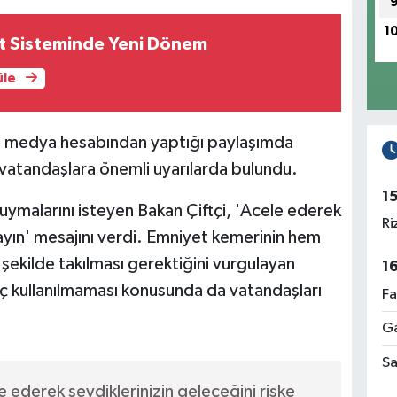
1
t Sisteminde Yeni Dönem
üle
yal medya hesabından yaptığı paylaşımda
atandaşlara önemli uyarılarda bulundu.
1
 uymalarını isteyen Bakan Çiftçi, 'Acele ederek
Ri
mayın' mesajını verdi. Emniyet kemerinin hem
şekilde takılması gerektiğini vurgulayan
1
aç kullanılmaması konusunda da vatandaşları
Fa
Ga
Sa
le ederek sevdiklerinizin geleceğini riske