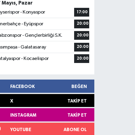
7 Mayıs, Pazar
yserispor - Konyaspor
17:00
nerbahçe - Eyüpspor
20:00
abzonspor - Gençlerbirliği S.K.
20:00
sımpaşa - Galatasaray
20:00
talyaspor - Kocaelispor
20:00
FACEBOOK
BEĞEN
X
TAKIP ET
INSTAGRAM
TAKIP ET
YOUTUBE
ABONE OL