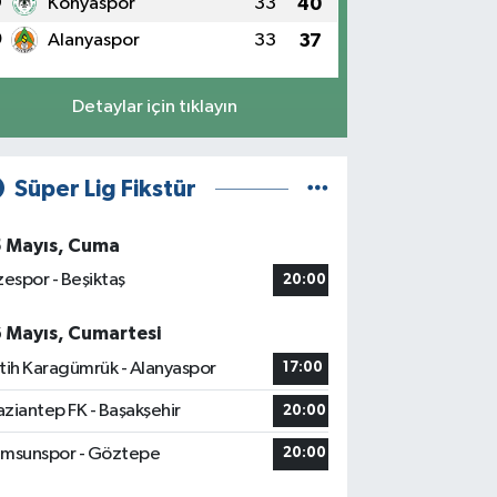
9
Konyaspor
33
40
0
Alanyaspor
33
37
Detaylar için tıklayın
Süper Lig Fikstür
5 Mayıs, Cuma
zespor - Beşiktaş
20:00
6 Mayıs, Cumartesi
tih Karagümrük - Alanyaspor
17:00
ziantep FK - Başakşehir
20:00
msunspor - Göztepe
20:00