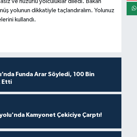
sız ve huzurlu yolculuklar diledi. Bakan
nüş yolunun dikkatiyle taçlandıralım. Yolunuz
erini kullandı.
ı’nda Funda Arar Söyledi, 100 Bin
 Etti
olu'nda Kamyonet Çekiciye Çarptı!