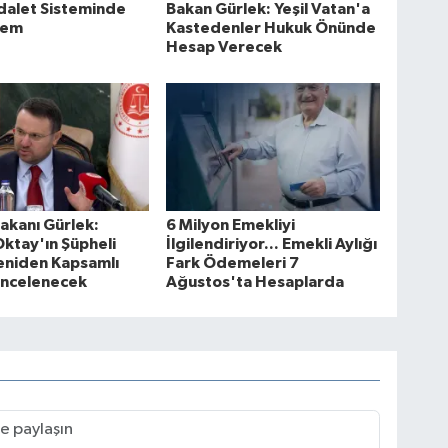
dalet Sisteminde
Bakan Gürlek: Yeşil Vatan'a
nem
Kastedenler Hukuk Önünde
Hesap Verecek
akanı Gürlek:
6 Milyon Emekliyi
ktay'ın Şüpheli
İlgilendiriyor... Emekli Aylığı
eniden Kapsamlı
Fark Ödemeleri 7
İncelenecek
Ağustos'ta Hesaplarda