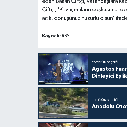
eden Bakan Çiftçi, vatandaşlara kaza
Çiftçi, 'Kavuşmaların coşkusunu, dö
açık, dönüşünüz huzurlu olsun' ifadel
Kaynak:
RSS
EDITÖRÜN SEÇTIĞI
Ağustos Fuar
Dinleyici Eşlik
EDITÖRÜN SEÇTIĞI
Anadolu Otoy