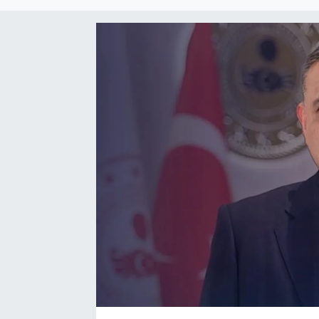
Sağlık
Spor
Tarih - Kültür - Sanat - Turizm
Yaşam