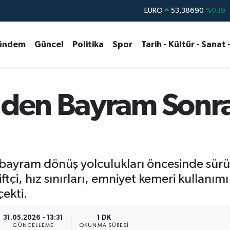
STERLİN
61,60380
%0.18
G.ALTIN
6862,09000
%0.19
ündem
Güncel
Politika
Spor
Tarih - Kültür - Sanat 
BİST100
14.598,00
%0
BITCOIN
79.591,74
%-1.82
DOLAR
45,43620
%0.02
i'den Bayram Sonr
EURO
53,38690
%0.19
i, bayram dönüş yolculukları öncesinde sürü
çi, hız sınırları, emniyet kemeri kullanımı
ekti.
31.05.2026 - 13:31
1 DK
GÜNCELLEME
OKUNMA SÜRESI