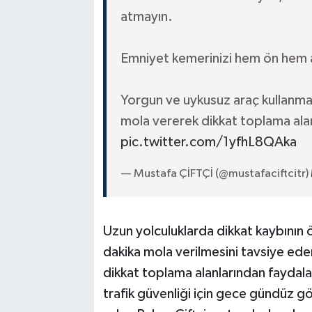
atmayın.
Emniyet kemerinizi hem ön hem ar
Yorgun ve uykusuz araç kullanmay
mola vererek dikkat toplama alanl
pic.twitter.com/1yfhL8QAka
— Mustafa ÇİFTÇİ (@mustafaciftcitr)
Uzun yolculuklarda dikkat kaybının ö
dakika mola verilmesini tavsiye eden
dikkat toplama alanlarından faydala
trafik güvenliği için gece gündüz g