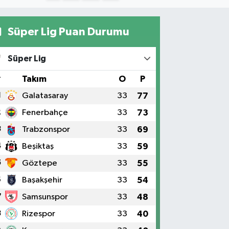
Süper Lig Puan Durumu
Süper Lig
#
Takım
O
P
1
Galatasaray
33
77
2
Fenerbahçe
33
73
3
Trabzonspor
33
69
4
Beşiktaş
33
59
5
Göztepe
33
55
6
Başakşehir
33
54
7
Samsunspor
33
48
8
Rizespor
33
40