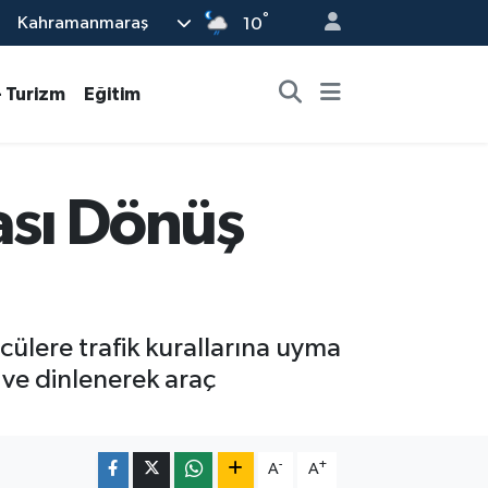
°
Kahramanmaraş
10
- Turizm
Eğitim
ası Dönüş
cülere trafik kurallarına uyma
 ve dinlenerek araç
-
+
A
A