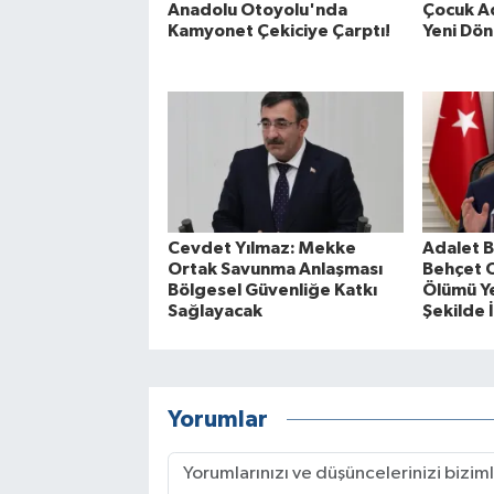
Anadolu Otoyolu'nda
Çocuk A
Kamyonet Çekiciye Çarptı!
Yeni Dö
Cevdet Yılmaz: Mekke
Adalet B
Ortak Savunma Anlaşması
Behçet O
Bölgesel Güvenliğe Katkı
Ölümü Y
Sağlayacak
Şekilde 
Yorumlar