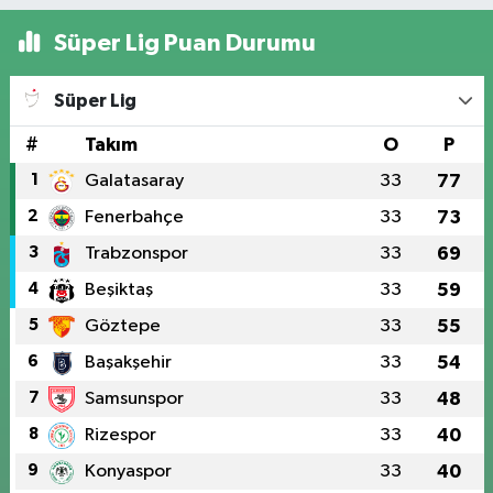
Süper Lig Puan Durumu
Süper Lig
#
Takım
O
P
1
Galatasaray
33
77
2
Fenerbahçe
33
73
3
Trabzonspor
33
69
4
Beşiktaş
33
59
5
Göztepe
33
55
6
Başakşehir
33
54
7
Samsunspor
33
48
8
Rizespor
33
40
9
Konyaspor
33
40