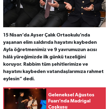
15 Nisan’da Ayser Çalık Ortaokulu’nda
yaşanan elim saldırıda hayatını kaybeden
Ayla öğretmenimiz ve 9 yavrumuzun acısı
hâlâ yüreğimizde ilk günkü tazeliğini
koruyor. Rabbim tüm şehitlerimize ve
hayatını kaybeden vatandaşlarımıza rahmet
eylesin” dedi.
Geleneksel Ağustos
Fuarı’nda Madrigal
Coşkusu