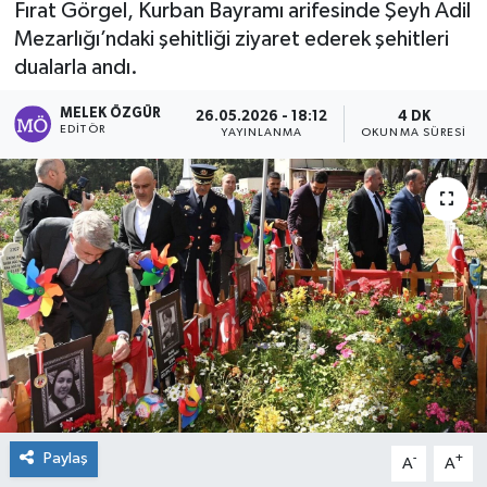
Fırat Görgel, Kurban Bayramı arifesinde Şeyh Adil
Mezarlığı’ndaki şehitliği ziyaret ederek şehitleri
Sağlık
dualarla andı.
Spor
MELEK ÖZGÜR
26.05.2026 - 18:12
4 DK
EDITÖR
YAYINLANMA
OKUNMA SÜRESI
Tarih - Kültür - Sanat - Turizm
Yaşam
Paylaş
-
+
A
A