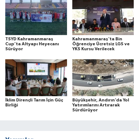
TSYD Kahramanmaraş
Kahramanmaraş'ta Bin
Cup’ta Altyapı Heyecanı
Öğrenciye Ücretsiz LGS ve
Sürüyor
YKS Kursu Verilecek
İklim Dirençli Tarım İçin Güç
Büyükşehir, Andırın’da Yol
Birliği
Yatırımlarını Artırarak
Sürdürüyor