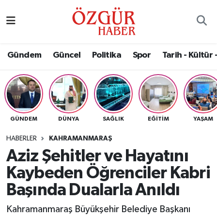
Alısveriş
MODA - GÜZELLİK
Nöbetçi Eczaneler
Gündem
Güncel
Politika
Spor
Tarih - Kültür 
Bilim / Teknoloji
Hava Durumu
Eğitim
Namaz Vakitleri
Ekonomi
Trafik Durumu
GÜNDEM
DÜNYA
SAĞLIK
EĞITIM
YAŞAM
Güncel
Süper Lig Puan Durumu ve Fikstür
HABERLER
KAHRAMANMARAŞ
Aziz Şehitler ve Hayatını
Gündem
Tüm Manşetler
Kaybeden Öğrenciler Kabri
Magazin
Son Dakika Haberleri
Başında Dualarla Anıldı
Kahramanmaraş Büyükşehir Belediye Başkanı
Politika
Haber Arşivi