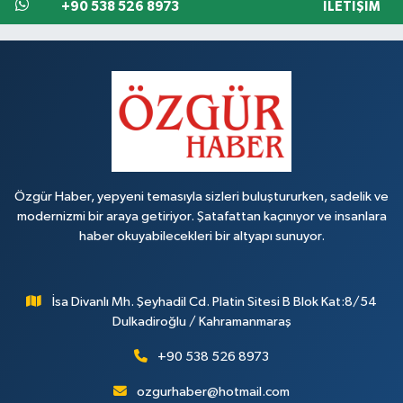
+90 538 526 8973
İLETIŞIM
Özgür Haber, yepyeni temasıyla sizleri buluştururken, sadelik ve
modernizmi bir araya getiriyor. Şatafattan kaçınıyor ve insanlara
haber okuyabilecekleri bir altyapı sunuyor.
İsa Divanlı Mh. Şeyhadil Cd. Platin Sitesi B Blok Kat:8/54
Dulkadiroğlu / Kahramanmaraş
+90 538 526 8973
ozgurhaber@hotmail.com