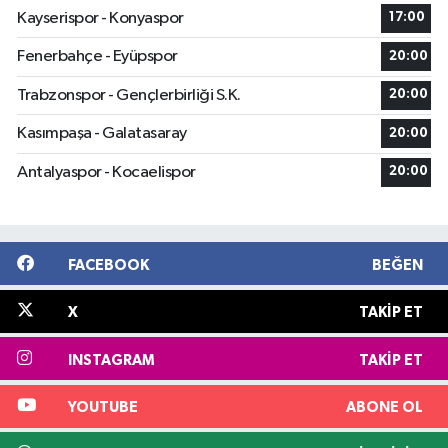
Kayserispor - Konyaspor
17:00
Fenerbahçe - Eyüpspor
20:00
Trabzonspor - Gençlerbirliği S.K.
20:00
Kasımpaşa - Galatasaray
20:00
Antalyaspor - Kocaelispor
20:00
FACEBOOK
BEĞEN
X
TAKIP ET
INSTAGRAM
TAKIP ET
YOUTUBE
ABONE OL