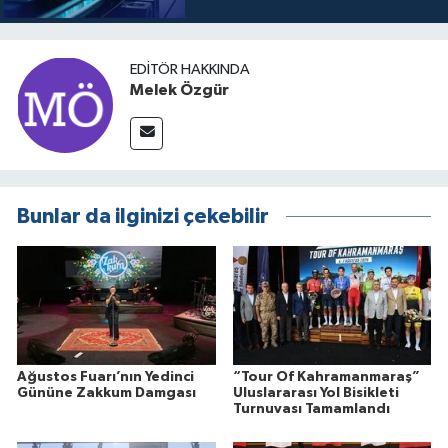
EDITÖR HAKKINDA
Melek Özgür
Bunlar da ilginizi çekebilir
Ağustos Fuarı’nın Yedinci
“Tour Of Kahramanmaraş”
Gününe Zakkum Damgası
Uluslararası Yol Bisikleti
Turnuvası Tamamlandı