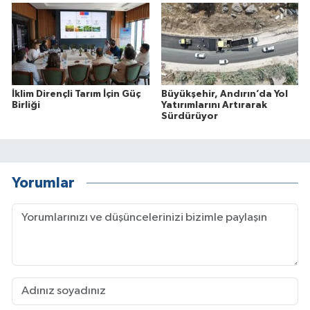
İklim Dirençli Tarım İçin Güç
Büyükşehir, Andırın’da Yol
Birliği
Yatırımlarını Artırarak
Sürdürüyor
Yorumlar