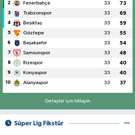
2
Fenerbahçe
33
73
3
Trabzonspor
33
69
4
Beşiktaş
33
59
5
Göztepe
33
55
6
Başakşehir
33
54
7
Samsunspor
33
48
8
Rizespor
33
40
9
Konyaspor
33
40
10
Alanyaspor
33
37
Detaylar için tıklayın
Süper Lig Fikstür