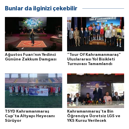
Bunlar da ilginizi çekebilir
Ağustos Fuarı’nın Yedinci
“Tour Of Kahramanmaraş”
Gününe Zakkum Damgası
Uluslararası Yol Bisikleti
Turnuvası Tamamlandı
TSYD Kahramanmaraş
Kahramanmaraş'ta Bin
Cup’ta Altyapı Heyecanı
Öğrenciye Ücretsiz LGS ve
Sürüyor
YKS Kursu Verilecek