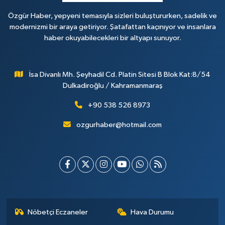
Özgür Haber, yepyeni temasıyla sizleri buluştururken, sadelik ve
modernizmi bir araya getiriyor. Şatafattan kaçınıyor ve insanlara
haber okuyabilecekleri bir altyapı sunuyor.
İsa Divanlı Mh. Şeyhadil Cd. Platin Sitesi B Blok Kat:8/54
Dulkadiroğlu / Kahramanmaraş
+90 538 526 8973
ozgurhaber@hotmail.com
Nöbetçi Eczaneler
Hava Durumu