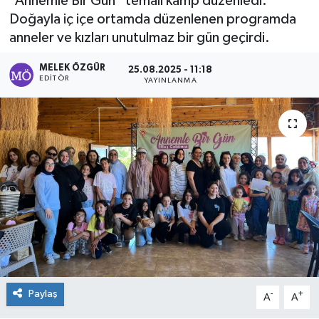
“Annemle Bir Gün” temalı kamp düzenledi.
Doğayla iç içe ortamda düzenlenen programda
Sağlık
anneler ve kızları unutulmaz bir gün geçirdi.
Spor
MELEK ÖZGÜR
25.08.2025 - 11:18
EDITÖR
YAYINLANMA
Tarih - Kültür - Sanat - Turizm
Yaşam
Paylaş
-
+
A
A