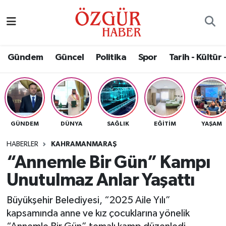
Alısveriş
MODA - GÜZELLİK
Nöbetçi Eczaneler
Gündem
Güncel
Politika
Spor
Tarih - Kültür 
Bilim / Teknoloji
Hava Durumu
Eğitim
Namaz Vakitleri
Ekonomi
Trafik Durumu
GÜNDEM
DÜNYA
SAĞLIK
EĞITIM
YAŞAM
Güncel
Süper Lig Puan Durumu ve Fikstür
HABERLER
KAHRAMANMARAŞ
“Annemle Bir Gün” Kampı
Gündem
Tüm Manşetler
Unutulmaz Anlar Yaşattı
Magazin
Son Dakika Haberleri
Büyükşehir Belediyesi, “2025 Aile Yılı”
kapsamında anne ve kız çocuklarına yönelik
Politika
Haber Arşivi